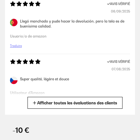
AVIS VÉRIFIÉ
06/09/2025
Llegó manchado y pude hacer la devolución, pero la tela es de
buenísima calidad.
Usuario/a de amazon
Traduire
AVIS VÉRIFIÉ
07/08/2025
Super qualité, légère et douce
Utilisateur d'Amazon
Afficher toutes les évaluations des clients
Traduire
AVIS VÉRIFIÉ
10/07/2025
-10 €
Gutes und angenehmes Feeling. Die Verarbeitung ist für den Preis