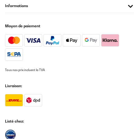
AVIS VÉRIFIÉ
Informations
03/01/2025
Ich liebe diese Bettwäsche. Trocknerbeständig, mit
Reißverschlüssen und super angenehm.
Moyen de paiement
Amazon-Benutzer
Traduire
AVIS VÉRIFIÉ
10/12/2024
Tous nos prix incluent la TVA
très agréable au toucher
Livraison:
Utilisateur d'Amazon
Traduire
AVIS VÉRIFIÉ
Listé chez:
25/11/2024
Ich bin sehr zufrieden von meine Auswahl, gut verpackt und