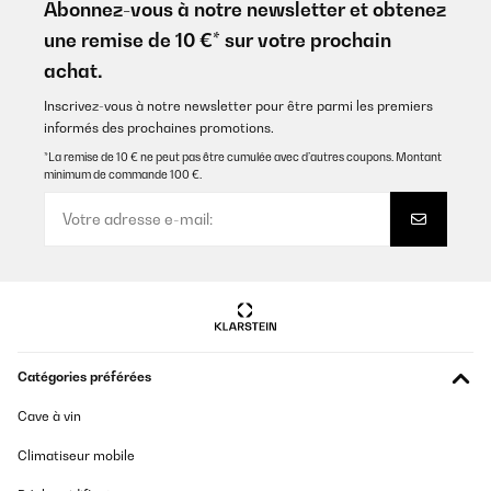
sehr gut. Reißverschlüsse mit Metall geben dem Bettzeug eine
Abonnez-vous à notre newsletter et obtenez
gute Qualitätsanmutung. Wie immer sehr schneller Versand. Ich
une remise de 10 €* sur votre prochain
kann dieses Produkt empfehlen.
achat.
Amazon-Benutzer
Inscrivez-vous à notre newsletter pour être parmi les premiers
Traduire
informés des prochaines promotions.
*La remise de 10 € ne peut pas être cumulée avec d’autres coupons. Montant
AVIS VÉRIFIÉ
minimum de commande 100 €.
07/05/2025
Perfekt, superschön und so schön weich.Ich bin begeistert.
Werde noch welche in einer anderen Farbe bestellen. Und ganz
tolles Material.
Amazon-Benutzer
Traduire
Catégories préférées
AVIS VÉRIFIÉ
07/02/2025
Cave à vin
Perfekte Winterbettwäsche – kuschelig weich und wärmend! Ich
Climatiseur mobile
bin absolut begeistert von der Sleepwise Winter-Bettwäsche
155x200 (3-teilig)! Schon beim Auspacken merkt man die