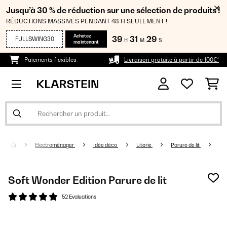
Jusqu’à 30 % de réduction sur une sélection de produits !
RÉDUCTIONS MASSIVES PENDANT 48 H SEULEMENT !
Achetez
39
31
29
FULLSWING30
H
M
S
maintenant
Paiements flexibles
Livraison gratuite à partir de 100€*
Electroménager
Idée déco
Literie
Parure de lit
Soft Wonder Edition Parure de lit
52 Evaluations