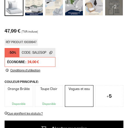
+2
47,99 €
(TVA incluse)
RÉF PRODUIT: 10039947
-50%
CODE:
SALE50P
ÉCONOMIE :
24,00 €
Conditions d'utilisation
COULEUR PRINCIPALE:
Orange Brûlée
Taupe Clair
Vagues et eau
+5
Disponible
Disponible
Que signifient les statuts ?