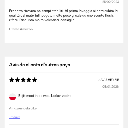
25/02/2023
Prodotto ricevuto nei tempi stabiliti. Al primo lavaggio si nota subito la
qualità dei materiali. pagato molto poco grazie ad uno sconto flash.
rifarei l'acquisto molto volentieri. consiglio
Utente Amazon
Avis de clients d'autres pays
AVIS VÉRIFIÉ
05/01/2026
Blijft mooi in de was. Lekker zacht
Amazon-gebruiker
Traduire