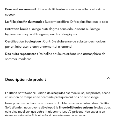
Pour un bon sommeil :
Draps de lit toutes saisons moelleux et extra-
soyeux
Le fil le plus fin du monde :
Supermicrofibre 10 fois plus fine que la soie
Entretien facile :
Lavage à 40 degrés sans adoucissant ou lavage
hygiénique jusqu'à 90 degrés pour les allergiques
Certification écologique :
Contrôle d'absence de substances nocives
par un laboratoire environnemental allemand
Des nuits reposantes :
De belles couleurs créent une atmosphère de
sommeil moderne
Description de produit
La
literie
Soft Wonder-Edition de
sleepwise
est moelleuse, respirante, sèche
en un rien de temps et ne nécessite pratiquement pas de repassage.
Nous passons un tiers de notre vie au lit. Mettez-vous à l'aise ! Avec l'édition
Soft Wonder, nous avons développé le
linge de lit toutes saisons
le plus doux
et le plus moelleux que votre lit ait connu jusqu'à présent. Nos experts en
tissus ont choisi le fil le plus fin du monde pour un toucher