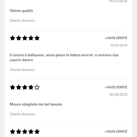
06/02/2025
Ottima qualità
Utente Amazon
AVIS VÉRIFIÉ
31/01/2024
Il cotone è bellissimo, unica pecca le federe enormi, ci entrano due
cuscini dentro
Utente Amazon
AVIS VÉRIFIÉ
26/05/2023
Misure sbagliate ma bel tessuto.
Utente Amazon
AVIS VÉRIFIÉ