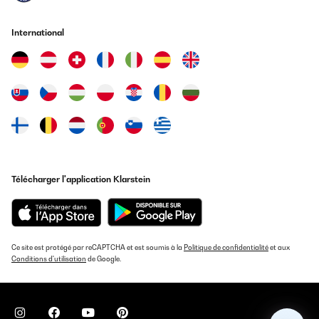
schnell geliefert.
Amazon-Benutzer
International
Traduire
AVIS VÉRIFIÉ
14/11/2024
Habe nichts an der Bettwäsche auszusetzen.
Amazon-Benutzer
Traduire
Télécharger l'application Klarstein
AVIS VÉRIFIÉ
17/05/2024
Ce site est protégé par reCAPTCHA et est soumis à la
Politique de confidentialité
et aux
Mega. Einfach ne Traum Bettwäsche. Weich und für Allergiker
Conditions d'utilisation
de Google.
auch super. Trifft auf die Beschreibung zu 100% zu. Hab gleich
noch ne zweit bestellt.
Amazon-Benutzer
Traduire