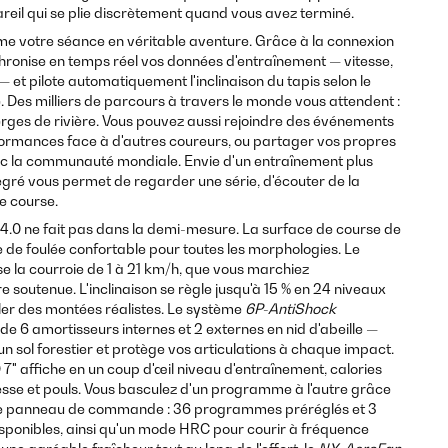
reil qui se plie discrètement quand vous avez terminé.
e votre séance en véritable aventure. Grâce à la connexion
nchronise en temps réel vos données d'entraînement — vitesse,
 et pilote automatiquement l'inclinaison du tapis selon le
sie. Des milliers de parcours à travers le monde vous attendent :
berges de rivière. Vous pouvez aussi rejoindre des événements
formances face à d'autres coureurs, ou partager vos propres
ec la communauté mondiale. Envie d'un entraînement plus
tégré vous permet de regarder une série, d'écouter de la
e course.
o 4.0 ne fait pas dans la demi-mesure. La surface de course de
 de foulée confortable pour toutes les morphologies. Le
se la courroie de 1 à 21 km/h, que vous marchiez
re soutenue. L'inclinaison se règle jusqu'à 15 % en 24 niveaux
uler des montées réalistes. Le système
6P-AntiShock
e 6 amortisseurs internes et 2 externes en nid d'abeille —
d'un sol forestier et protège vos articulations à chaque impact.
7" affiche en un coup d'œil niveau d'entraînement, calories
esse et pouls. Vous basculez d'un programme à l'autre grâce
le panneau de commande : 36 programmes préréglés et 3
sponibles, ainsi qu'un mode HRC pour courir à fréquence