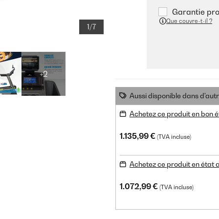
Garantie pro
Que couvre-t-il ?
1/7
+2
Aussi disponible dans d'aut
Achetez ce produit en bon é
1.135,99 €
(TVA incluse)
Achetez ce produit en état
1.072,99 €
(TVA incluse)