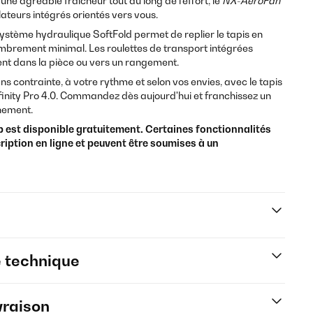
une agréable fraîcheur tout au long de l'effort, le
NX-AeroFan
ateurs intégrés orientés vers vous.
système hydraulique SoftFold permet de replier le tapis en
brement minimal. Les roulettes de transport intégrées
ent dans la pièce ou vers un rangement.
ans contrainte, à votre rythme et selon vos envies, avec le tapis
finity Pro 4.0. Commandez dès aujourd'hui et franchissez un
nement.
p est disponible gratuitement. Certaines fonctionnalités
ription en ligne et peuvent être soumises à un
e technique
vraison