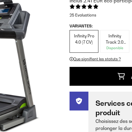
Inclus
2.41
EUR
éco-particip
25 Evaluations
VARIANTES:
Infinity Pro
Infinity
4.0 (7 CV)
Track 2.0
(4,5 CV)
Disponible
Que signifient les statuts ?
Services c
produit
Choisissez des 
prolonger la dur