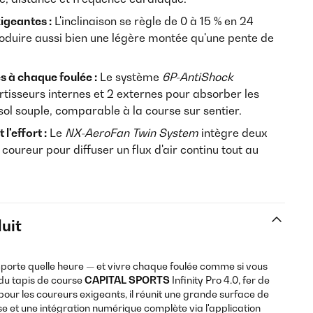
xigeantes :
L'inclinaison se règle de 0 à 15 % en 24
roduire aussi bien une légère montée qu'une pente de
s à chaque foulée :
Le système
6P-AntiShock
isseurs internes et 2 externes pour absorber les
 sol souple, comparable à la course sur sentier.
l'effort :
Le
NX-AeroFan Twin System
intègre deux
 coureur pour diffuser un flux d'air continu tout au
uit
importe quelle heure — et vivre chaque foulée comme si vous
 du tapis de course
CAPITAL SPORTS
Infinity Pro 4.0, fer de
pour les coureurs exigeants, il réunit une grande surface de
se et une intégration numérique complète via l'application