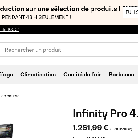
duction sur une sélection de produits !
FULL
 PENDANT 48 H SEULEMENT !
r de 100€*
ffage
Climatisation
Qualité de l'air
Barbecue
s de course
Infinity Pro 
1.261,99 €
(TVA incluse)