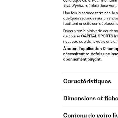
cardiaque cible. Pour maintenir 
Twin System
déploie deux ventil
Une fois la séance terminée, le 
quelques secondes sur un encom
facilitent ensuite son déplacem
Découvrez le plaisir de courir s
de course
CAPITAL SPORTS
In
nouveau cap dans votre entraî
À noter : l'application Kinoma
nécessitent toutefois une insc
abonnement payant.
Caractéristiques
Dimensions et fich
Contenu de votre li