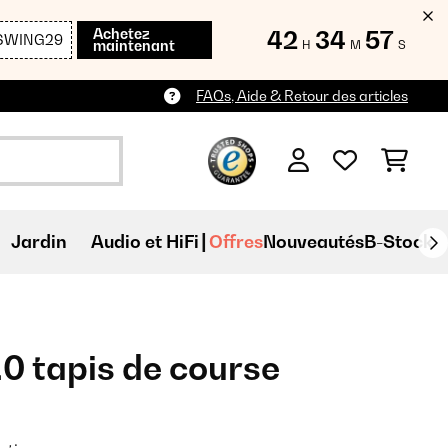
Achetez
42
34
56
SWING29
maintenant
H
M
S
FAQs, Aide & Retour des articles
Jardin
Audio et HiFi
Offres
Nouveautés
B-Stock
4.0 tapis de course