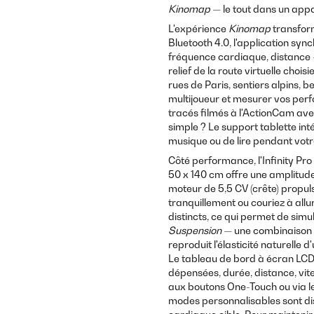
Kinomap
— le tout dans un appa
L'expérience
Kinomap
transform
Bluetooth 4.0, l'application sy
fréquence cardiaque, distance —
relief de la route virtuelle choi
rues de Paris, sentiers alpins, 
multijoueur et mesurer vos per
tracés filmés à l'ActionCam av
simple ? Le support tablette in
musique ou de lire pendant votr
Côté performance, l'Infinity Pr
50 x 140 cm offre une amplitude
moteur de 5,5 CV (crête) propul
tranquillement ou couriez à allu
distincts, ce qui permet de sim
Suspension
— une combinaison d
reproduit l'élasticité naturelle 
Le tableau de bord à écran LCD 
dépensées, durée, distance, vit
aux boutons One-Touch ou via 
modes personnalisables sont di