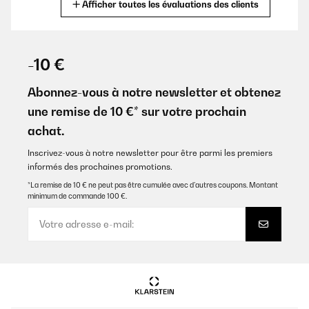
Afficher toutes les évaluations des clients
Traduire
Ottimo
Utente Amazon
AVIS VÉRIFIÉ
18/06/2025
-10 €
AVIS VÉRIFIÉ
Sehr schöne Uhr, wie auf den Bildern
15/12/2024
Abonnez-vous à notre newsletter et obtenez
Bellissimo davvero
Amazon-Benutzer
une remise de 10 €* sur votre prochain
Utente Amazon
achat.
Traduire
Inscrivez-vous à notre newsletter pour être parmi les premiers
AVIS VÉRIFIÉ
informés des prochaines promotions.
AVIS VÉRIFIÉ
21/05/2025
20/11/2024
*La remise de 10 € ne peut pas être cumulée avec d’autres coupons. Montant
minimum de commande 100 €.
Schöne Uhr. Das beste daran ist das sie geräuschlos ist.
Proprio come descritto sono molto contenta del prodotto.
Utente Amazon
Amazon-Benutzer
Traduire
AVIS VÉRIFIÉ
14/11/2024
AVIS VÉRIFIÉ
07/05/2025
Orologio da parete molto bello. Consiglio a tutti per chi vuole qualcosa