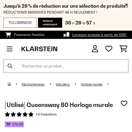
Jusqu’à 29 % de réduction sur une sélection de produits !
RÉDUCTIONS MASSIVES PENDANT 48 H SEULEMENT !
Achetez
36
29
57
FULLSWING29
H
M
S
maintenant
Paiements flexibles
Livraison gratuite à partir de 100€*
Electroménager
Idée déco
Horloge murale
[Utilisé] Queensway 80 Horloge murale
131 Evaluations
UTILISÉ