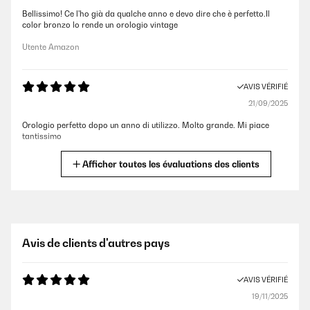
Bellissimo! Ce l'ho già da qualche anno e devo dire che è perfetto.Il
color bronzo lo rende un orologio vintage
Utente Amazon
AVIS VÉRIFIÉ
21/09/2025
Orologio perfetto dopo un anno di utilizzo. Molto grande. Mi piace
tantissimo
Utente Amazon
Afficher toutes les évaluations des clients
AVIS VÉRIFIÉ
27/07/2025
Prodotto dí buona qualità! Molto bello e funziona perfettamente.La
Avis de clients d'autres pays
consiglio
Utente Amazon
AVIS VÉRIFIÉ
19/11/2025
AVIS VÉRIFIÉ