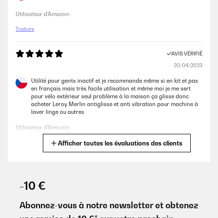
funziona, molto resistente.
Utilisateur d'Amazon
Utente Amazon
Traduire
AVIS VÉRIFIÉ
AVIS VÉRIFIÉ
13/03/2023
20/04/2023
Buon prodotto ma per una persona in carrozzina non va’ bene,
Utilité pour gents inactif et je recommande même si en kit et pas
e’scomodo da usare.
en français mais très facile utilisation et même moi je me sert
pour vélo extérieur seul problème à la maison ça glisse donc
Utente Amazon
acheter Leroy Merlin antiglisse et anti vibration pour machine à
laver linge ou autres
AVIS VÉRIFIÉ
Utilisateur d'Amazon
05/03/2022
Afficher toutes les évaluations des clients
Traduire
un buon articolo
AVIS VÉRIFIÉ
Utente Amazon
14/02/2023
-10 €
Tres bonne qualité de conception. Très beau disagne.12 vitesse
AVIS VÉRIFIÉ
donc peut être utilisé pour des jeunes comme pour les personnes
Abonnez-vous à notre newsletter et obtenez
08/04/2021
âgés. Peut être utilisé pour la retucquation.tres solide que des
qualité en somme