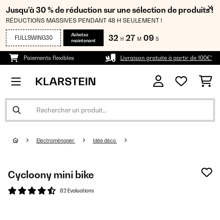
Jusqu’à 30 % de réduction sur une sélection de produits !
RÉDUCTIONS MASSIVES PENDANT 48 H SEULEMENT !
Achetez
32
27
09
FULLSWING30
H
M
S
maintenant
Paiements flexibles
Livraison gratuite à partir de 100€*
Electroménager
Idée déco
Cycloony mini bike
82 Evaluations