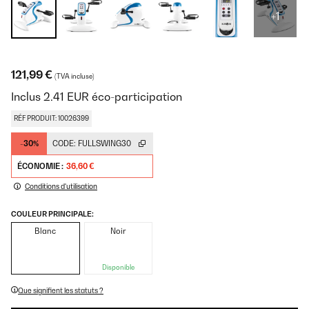
+1
121,99 €
(TVA incluse)
Inclus
2.41
EUR
éco-participation
RÉF PRODUIT: 10026399
-30%
CODE:
FULLSWING30
ÉCONOMIE :
36,60 €
Conditions d'utilisation
COULEUR PRINCIPALE:
Blanc
Noir
Disponible
Que signifient les statuts ?