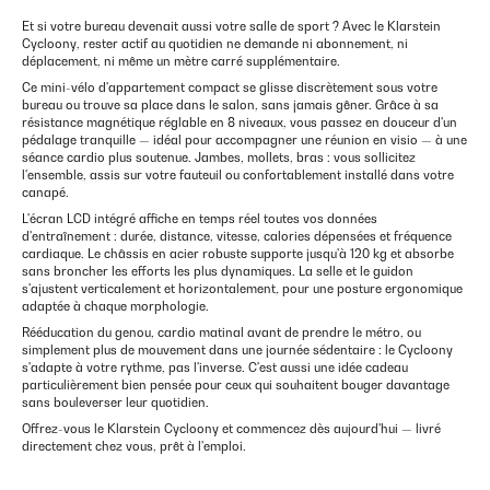
Et si votre bureau devenait aussi votre salle de sport ? Avec le Klarstein
Cycloony, rester actif au quotidien ne demande ni abonnement, ni
déplacement, ni même un mètre carré supplémentaire.
Ce mini-vélo d'appartement compact se glisse discrètement sous votre
bureau ou trouve sa place dans le salon, sans jamais gêner. Grâce à sa
résistance magnétique réglable en 8 niveaux, vous passez en douceur d'un
pédalage tranquille — idéal pour accompagner une réunion en visio — à une
séance cardio plus soutenue. Jambes, mollets, bras : vous sollicitez
l'ensemble, assis sur votre fauteuil ou confortablement installé dans votre
canapé.
L'écran LCD intégré affiche en temps réel toutes vos données
d'entraînement : durée, distance, vitesse, calories dépensées et fréquence
cardiaque. Le châssis en acier robuste supporte jusqu'à 120 kg et absorbe
sans broncher les efforts les plus dynamiques. La selle et le guidon
s'ajustent verticalement et horizontalement, pour une posture ergonomique
adaptée à chaque morphologie.
Rééducation du genou, cardio matinal avant de prendre le métro, ou
simplement plus de mouvement dans une journée sédentaire : le Cycloony
s'adapte à votre rythme, pas l'inverse. C'est aussi une idée cadeau
particulièrement bien pensée pour ceux qui souhaitent bouger davantage
sans bouleverser leur quotidien.
Offrez-vous le Klarstein Cycloony et commencez dès aujourd'hui — livré
directement chez vous, prêt à l'emploi.