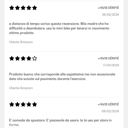
AVIS VÉRIFIÉ
26/05/2024
a distanza di tempo scrivo questa recensione. Mia madre che ha
difficoltà a deambulare, usa la mini bike per tenersi in movimento:
ottimo prodotto
Utente Amazon
AVIS VÉRIFIÉ
17/04/2024
Prodotto buono che corrisponde alle aspettative ma non eccezionale
dato che scivola sul pavimento durante l'esercizio.
Utente Amazon
AVIS VÉRIFIÉ
09/03/2024
E' comoda da spostare. E' piacevole da usare. Io la uso per stare in
forma.