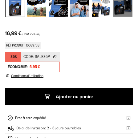
+1
16,99 €
(TVA incluse)
RÉF PRODUIT: 10039738
-35%
CODE:
SALE35P
ÉCONOMIE :
5,95 €
Conditions d'utilisation
Ajouter au panier
Prêt à être expédié
Délai de livraison: 2 - 3 jours ouvrables