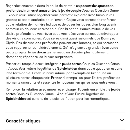
Regardez ensemble dans la boule de cristal :
en posant des questions
profondes, intimes et amusantes, le jeu de couple
Couples Question Game
...About Your Future Together vous permet d'explorer avec humour vos
grands et petits souhaits pour l'avenir. Ce jeu vous permet de renforcer
votre relation de manière ludique et de poser les bases d'un long avenir
commun en douceur et avec soin. Car la connaissance mutuelle de vos
désirs profonds, de vos rêves et de vos idées vous permet de développer
des visions communes. Vous serez ainsi aussi fusionnels que Bonny et
Clyde. Des discussions profondes peuvent être lancées, ce qui permet de
vous rapprocher considérablement. Qu'il s'agisse de grands rêves ou de
petits projets, le
jeu de cartes
permet d'en discuter plus facilement :
demander, répondre, se laisser surprendre.
Passer du temps à deux : intégrer le
jeu de cartes
Couples Question Game
...About Your Future Togethter de
Spielehelden
dans votre quotidien est une
idée formidable. Créez un rituel intime, par exemple en tirant une ou
plusieurs cartes chaque soir. Prenez du temps l'un pour l'autre, profitez de
moments amusants et ressentez le nouveau lien qui se noue entre vous !
Renforcer la relation avec amour et envisager l'avenir ensemble : le
jeu de
cartes
Couples Question Game ...About Your Future Together de
Spielehelden
est comme de la science-fiction pour les romantiques.
Caractéristiques