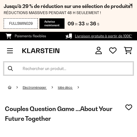
Jusqu’à 29 % de réduction sur une sélection de produits !
RÉDUCTIONS MASSIVES PENDANT 48 H SEULEMENT !
Achetez
09
33
34
FULLSWING29
H
M
S
maintenant
Paiements flexibles
Livraison gratuite à partir de 100€*
Electroménager
Idée déco
Couples Question Game ...About Your
Future Together