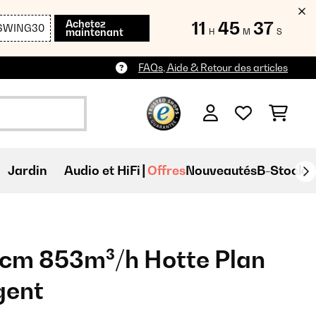
Achetez
11
45
36
SWING30
maintenant
H
M
S
FAQs, Aide & Retour des articles
Jardin
Audio et HiFi
Offres
Nouveautés
B-Stock
0cm 853m³/h Hotte Plan
gent