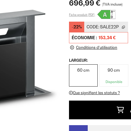
696,99 €
(TVA incluse)
Fiche produit (PDF)
-22%
CODE:
SALE22P
ÉCONOMIE :
153,34 €
Conditions d'utilisation
LARGEUR:
60 cm
90 cm
Disponible
Que signifient les statuts ?