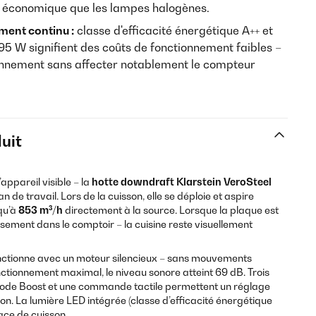
s économique que les lampes halogènes.
ent continu :
classe d'efficacité énergétique A++ et
5 W signifient des coûts de fonctionnement faibles –
iennement sans affecter notablement le compteur
uit
ppareil visible – la
hotte downdraft Klarstein VeroSteel
 de travail. Lors de la cuisson, elle se déploie et aspire
qu’à
853 m³/h
directement à la source. Lorsque la plaque est
eusement dans le comptoir – la cuisine reste visuellement
tionne avec un moteur silencieux – sans mouvements
ctionnement maximal, le niveau sonore atteint 69 dB. Trois
mode Boost et une commande tactile permettent un réglage
sson. La lumière LED intégrée (classe d’efficacité énergétique
ace de cuisson.