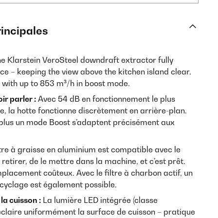
rincipales
e Klarstein VeroSteel downdraft extractor fully
ce – keeping the view above the kitchen island clear.
 with up to 853 m³/h in boost mode.
r parler :
Avec 54 dB en fonctionnement le plus
e, la hotte fonctionne discrètement en arrière-plan.
plus un mode Boost s’adaptent précisément aux
ltre à graisse en aluminium est compatible avec le
le retirer, de le mettre dans la machine, et c’est prêt.
placement coûteux. Avec le filtre à charbon actif, un
yclage est également possible.
la cuisson :
La lumière LED intégrée (classe
 éclaire uniformément la surface de cuisson – pratique