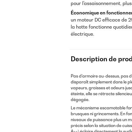
pour l'assaisonnement, plu
Économique en fonctionnem
un moteur DC efficace de 29
la hotte fonctionne quotid
électrique.
Description de prod
Pas d’armoire au-dessus, pas d’a
disparaît simplement dans le plan
vapeurs, graisses et odeurs jus
éteinte, elle se rétracte silenci
dégagée.
Le mécanisme escamotable fonc
brusques ni grincements. En fon
niveaux de puissance plus un 
précis selon la situation de cui
A++) éclaire directement la surf