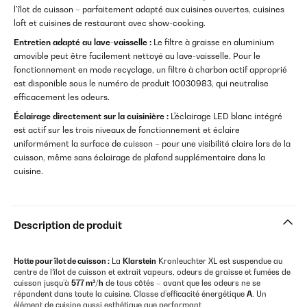
l’îlot de cuisson – parfaitement adapté aux cuisines ouvertes, cuisines
loft et cuisines de restaurant avec show-cooking.
Entretien adapté au lave-vaisselle :
Le filtre à graisse en aluminium
amovible peut être facilement nettoyé au lave-vaisselle. Pour le
fonctionnement en mode recyclage, un filtre à charbon actif approprié
est disponible sous le numéro de produit 10030983, qui neutralise
efficacement les odeurs.
Éclairage directement sur la cuisinière :
L'éclairage LED blanc intégré
est actif sur les trois niveaux de fonctionnement et éclaire
uniformément la surface de cuisson – pour une visibilité claire lors de la
cuisson, même sans éclairage de plafond supplémentaire dans la
cuisine.
Description de produit
Hotte pour îlot de cuisson :
La
Klarstein
Kronleuchter XL est suspendue au
centre de l’îlot de cuisson et extrait vapeurs, odeurs de graisse et fumées de
cuisson jusqu’à
577 m³/h
de tous côtés – avant que les odeurs ne se
répandent dans toute la cuisine. Classe d’efficacité énergétique
A
. Un
élément de cuisine aussi esthétique que performant.