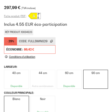
297,99 €
(TVA incluse)
Fiche produit (PDF)
Inclus
4.55
EUR
éco-participation
RÉF PRODUIT: 10034523
-29%
CODE:
FULLSWING29
ÉCONOMIE :
86,42 €
Conditions d'utilisation
LARGEUR:
40 cm
44 cm
60 cm
90 cm
Disponible
Autre combinaison
Disponible
COULEUR PRINCIPALE:
Blanc
Noir