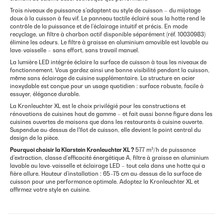
Trois niveaux de puissance s’adaptent au style de cuisson – du mijotage
doux à la cuisson à feu vif. Le panneau tactile éclairé sous la hotte rend le
contrôle de la puissance et de l’éclairage intuitif et précis. En mode
recyclage, un filtre à charbon actif disponible séparément (réf. 10030983)
élimine les odeurs. Le filtre à graisse en aluminium amovible est lavable au
lave-vaisselle – sans effort, sans travail manuel.
La lumière LED intégrée éclaire la surface de cuisson à tous les niveaux de
fonctionnement. Vous gardez ainsi une bonne visibilité pendant la cuisson,
même sans éclairage de cuisine supplémentaire. La structure en acier
inoxydable est conçue pour un usage quotidien : surface robuste, facile à
essuyer, élégance durable.
La Kronleuchter XL est le choix privilégié pour les constructions et
rénovations de cuisines haut de gamme – et fait aussi bonne figure dans les
cuisines ouvertes de maisons que dans les restaurants à cuisine ouverte.
Suspendue au-dessus de l’îlot de cuisson, elle devient le point central du
design de la pièce.
Pourquoi choisir la Klarstein Kronleuchter XL ?
577 m³/h de puissance
d’extraction, classe d’efficacité énergétique A, filtre à graisse en aluminium
lavable au lave-vaisselle et éclairage LED – tout cela dans une hotte qui a
fière allure. Hauteur d’installation : 65–75 cm au-dessus de la surface de
cuisson pour une performance optimale. Adoptez la Kronleuchter XL et
affirmez votre style en cuisine.