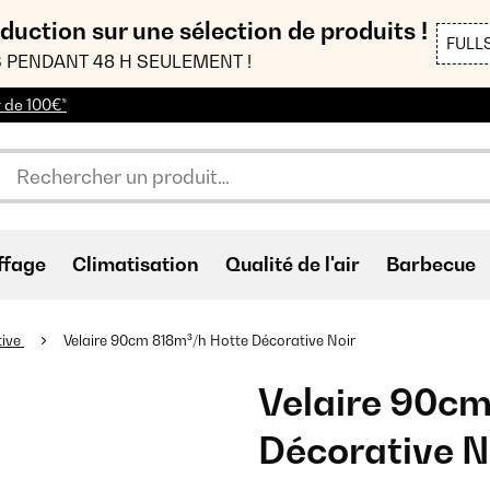
duction sur une sélection de produits !
FULL
 PENDANT 48 H SEULEMENT !
r de 100€*
ffage
Climatisation
Qualité de l'air
Barbecue
tive
Velaire 90cm 818m³/h Hotte Décorative Noir
Velaire 90cm
Décorative N