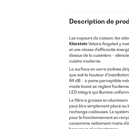
Description de prod
Les vapeurs de cuisson, les odeu
Klarstein
Velaire Angeled y met 
et une classe d'efficacité énerg
dessus de la cuisinière – silenci
cuisine moderne.
La surface en verre inclinée diri
que soit la hauteur d'installat
64 dB – à peine perceptible même
mode boost se règlent facilemen
LED intégré qui illumine unifor
Le filtre à graisse en aluminium 
peut être simplement placé au l
rechange coûteuses. Le système
pour le fonctionnement en recyc
consomme nettement moins d'én
beaucoup plus longtemps.