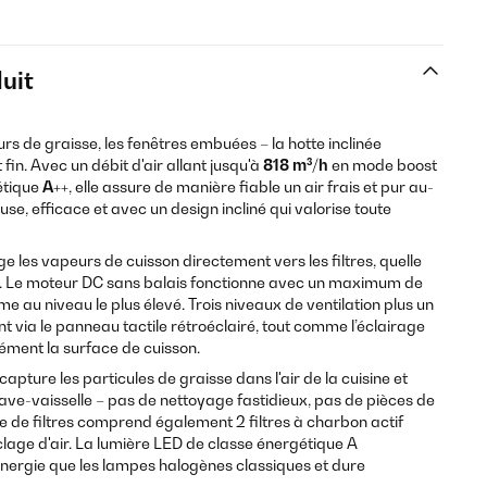
uit
rs de graisse, les fenêtres embuées – la hotte inclinée
fin. Avec un débit d'air allant jusqu'à
818 m³/h
en mode boost
étique
A++
, elle assure de manière fiable un air frais et pur au-
euse, efficace et avec un design incliné qui valorise toute
ge les vapeurs de cuisson directement vers les filtres, quelle
ion. Le moteur DC sans balais fonctionne avec un maximum de
 au niveau le plus élevé. Trois niveaux de ventilation plus un
t via le panneau tactile rétroéclairé, tout comme l’éclairage
mément la surface de cuisson.
capture les particules de graisse dans l'air de la cuisine et
ave-vaisselle – pas de nettoyage fastidieux, pas de pièces de
 de filtres comprend également 2 filtres à charbon actif
lage d'air. La lumière LED de classe énergétique A
ergie que les lampes halogènes classiques et dure