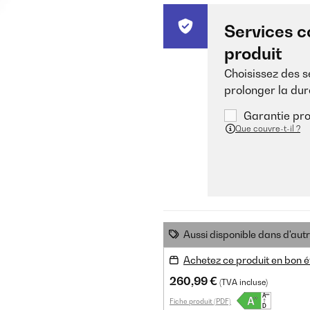
Services c
produit
Choisissez des 
prolonger la dur
Garantie pro
Que couvre-t-il ?
Aussi disponible dans d'aut
Achetez ce produit en bon é
260,99 €
(TVA incluse)
Fiche produit (PDF)