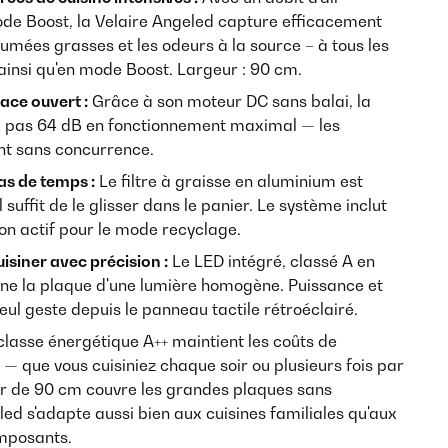
e Boost, la Velaire Angeled capture efficacement
fumées grasses et les odeurs à la source – à tous les
 ainsi qu'en mode Boost. Largeur : 90 cm.
ce ouvert :
Grâce à son moteur DC sans balai, la
e pas 64 dB en fonctionnement maximal — les
nt sans concurrence.
as de temps :
Le filtre à graisse en aluminium est
l suffit de le glisser dans le panier. Le système inclut
on actif pour le mode recyclage.
isiner avec précision :
Le LED intégré, classé A en
gne la plaque d'une lumière homogène. Puissance et
eul geste depuis le panneau tactile rétroéclairé.
lasse énergétique A++ maintient les coûts de
— que vous cuisiniez chaque soir ou plusieurs fois par
eur de 90 cm couvre les grandes plaques sans
ed s'adapte aussi bien aux cuisines familiales qu'aux
imposants.