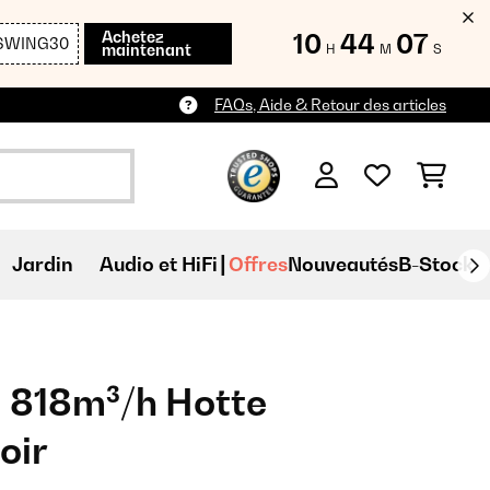
Achetez
10
44
05
SWING30
maintenant
H
M
S
FAQs, Aide & Retour des articles
Jardin
Audio et HiFi
Offres
Nouveautés
B-Stock
 818m³/h Hotte
oir