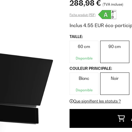
288,98 €
(TVA incluse)
Fiche produit (PDF)
Inclus
4.55
EUR
éco-partici
TAILLE:
60 cm
90 cm
Disponible
COULEUR PRINCIPALE:
Blanc
Noir
Disponible
Que signifient les statuts ?