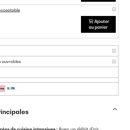
 acceptable
Ajouter
au panier
rs ouvrables
rincipales
ées de cuisine intensives :
Avec un débit d'air