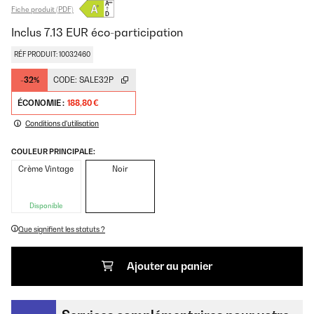
Fiche produit (PDF)
Inclus
7.13
EUR
éco-participation
RÉF PRODUIT: 10032460
-32%
CODE:
SALE32P
ÉCONOMIE :
188,80 €
Conditions d'utilisation
COULEUR PRINCIPALE:
Crème Vintage
Noir
Disponible
Que signifient les statuts ?
Ajouter au panier