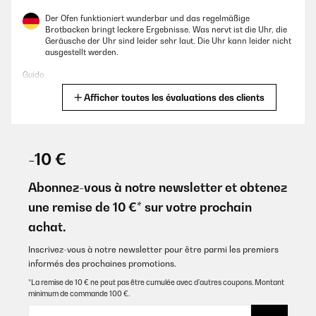
Der Ofen funktioniert wunderbar und das regelmäßige
Brotbacken bringt leckere Ergebnisse. Was nervt ist die Uhr, die
Geräusche der Uhr sind leider sehr laut. Die Uhr kann leider nicht
ausgestellt werden.
Guido
Afficher toutes les évaluations des clients
Traduire
AVIS VÉRIFIÉ
17/01/2026
-10 €
Piekarnik jest piękny wizualnie robi wrażenie. Piecze bardzo
dobrze. Wiele funkcji do wyboru wg potrzeby. Problem był z
Abonnez-vous à notre newsletter et obtenez
zegarem , szybko zostało to naprawione, wiązało się z
une remise de 10 €* sur votre prochain
wysłaniem do serwisu sprzętu. Reklamacja przebiegła sprawnie.
Sprzęt działa i jestem bardzo zadowolona. Cały sprzęt mam w
achat.
stylu retro . Bardzo polecam.
Inscrivez-vous à notre newsletter pour être parmi les premiers
Agata
informés des prochaines promotions.
Traduire
*La remise de 10 € ne peut pas être cumulée avec d’autres coupons. Montant
minimum de commande 100 €.
AVIS VÉRIFIÉ