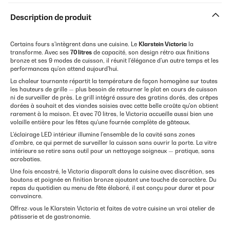
Description de produit
Certains fours s'intègrent dans une cuisine. Le
Klarstein Victoria
la
transforme. Avec ses
70 litres
de capacité, son design rétro aux finitions
bronze et ses 9 modes de cuisson, il réunit l'élégance d'un autre temps et les
performances qu'on attend aujourd'hui.
La chaleur tournante répartit la température de façon homogène sur toutes
les hauteurs de grille — plus besoin de retourner le plat en cours de cuisson
ni de surveiller de près. Le grill intégré assure des gratins dorés, des crêpes
dorées à souhait et des viandes saisies avec cette belle croûte qu'on obtient
rarement à la maison. Et avec 70 litres, le Victoria accueille aussi bien une
volaille entière pour les fêtes qu'une fournée complète de gâteaux.
L'éclairage LED intérieur illumine l'ensemble de la cavité sans zones
d'ombre, ce qui permet de surveiller la cuisson sans ouvrir la porte. La vitre
intérieure se retire sans outil pour un nettoyage soigneux — pratique, sans
acrobaties.
Une fois encastré, le Victoria disparaît dans la cuisine avec discrétion, ses
boutons et poignée en finition bronze ajoutant une touche de caractère. Du
repas du quotidien au menu de fête élaboré, il est conçu pour durer et pour
convaincre.
Offrez-vous le Klarstein Victoria et faites de votre cuisine un vrai atelier de
pâtisserie et de gastronomie.