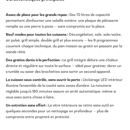
Assez de place pour les grands repas :
Ses 70 litres de capacité
permettent d'enfourner une volaille entière, une plaque de pâtisserie
remplie ou une pierre à pizza — sans compromis sur la place.
Neuf modes pour toutes les cuissons :
Décongélation, sole, sole/voûte,
air pulsé, grill simple, double grill et plus encore — les 9 programmes
couvrent chaque technique, du pain maison au gratin en passant par la
viande rôtie.
Des gratins dorés à la perfection :
Le grill intégré délivre une chaleur
directe et régulière sur toute la surface — idéal pour gratiner, dorer un
crumble ou saisir des brochettes sans sortir un second appareil.
La cuisson sous contrôle, sans ouvrir la porte :
L'éclairage LED intérieur
illumine l'ensemble de la cavité sans zones d'ombre. La minuterie
réglable jusqu'à 180 minutes assure un arrêt automatique, même si
vous avez autre chose à faire.
Un entretien sans effort :
La vitre intérieure se retire sans outil en
quelques secondes pour un nettoyage en profondeur — plus de
compromis entre propreté et praticité.