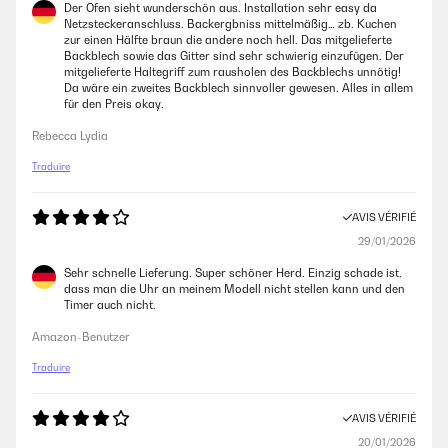
Der Ofen sieht wunderschön aus. Installation sehr easy da
26/09/2024
Netzsteckeranschluss. Backergbniss mittelmäßig… zb. Kuchen
zur einen Hälfte braun die andere noch hell. Das mitgelieferte
Très jolie four esprit vintage bien réussi je ne l es pas encore installé
Backblech sowie das Gitter sind sehr schwierig einzufügen. Der
avoir avec le temps!!!!
mitgelieferte Haltegriff zum rausholen des Backblechs unnötig!
Da wäre ein zweites Backblech sinnvoller gewesen. Alles in allem
Sarra
für den Preis okay.
Rebecca Lydia
AVIS VÉRIFIÉ
Traduire
12/06/2024
Conforme à la photo, belle qualité.
AVIS VÉRIFIÉ
29/01/2026
Nathalie
Sehr schnelle Lieferung. Super schöner Herd. Einzig schade ist,
dass man die Uhr an meinem Modell nicht stellen kann und den
Timer auch nicht.
Amazon-Benutzer
Traduire
AVIS VÉRIFIÉ
20/01/2026