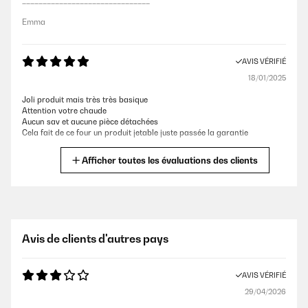
_______________________________
Emma
AVIS VÉRIFIÉ
18/01/2025
Joli produit mais très très basique
Attention votre chaude
Aucun sav et aucune pièce détachées
Cela fait de ce four un produit jetable juste passée la garantie
Stephane
Afficher toutes les évaluations des clients
AVIS VÉRIFIÉ
14/10/2024
Le bouton de la minuterie est fragile et ne fonctionne pas il tourne dans
Avis de clients d'autres pays
le vide
Houria
AVIS VÉRIFIÉ
29/04/2026
AVIS VÉRIFIÉ