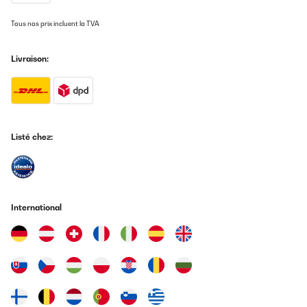
Traduire
Tous nos prix incluent la TVA
AVIS VÉRIFIÉ
Livraison:
11/02/2021
Ist jetzt über ein halbes Jahr im Betrieb und ich kann den Ofen
nur empfehlen. Aber seit vorsichtig bei den Ersten Malen. Eine
Fertigpizza ist schneller schwarz als Ihr denken könnt. Auch der
Sonntagsbraten geht wesendlich schneller. Einziges Manko, die
Uhr da braucht man Fingerspitzengefühl um die ein zu stellen.
Listé chez:
Amazon-Benutzer
Traduire
International
AVIS VÉRIFIÉ
20/12/2020
Der Ofen bäckt, wie es sich gehört. Auch die Ente ist gut
gelungen. Was ist das für ein Teil, was da mitgeliefert wurde? Es
war am Rost befestigt Mittels Kabelbinder.
Amazon-Benutzer