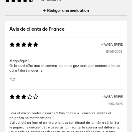
24 Evaluations
Rédiger une évaluation
Avis de clients de France
AVIS VÉRIFIÉ
15/05/2026
Magnifique !
Or brossé effet ancien comme la plaque gaz mais pas comme la hotte
qui a 1 doré moderne
EYA
AVIS VÉRIFIÉ
11/08/2025
Four et micro-ondes assortis ? Pas chez eux… couleurs, motifs et
poignées ne matchent pas.
J’ai acheté un four et un micro-ondes soi-disant de la même série. Sur
le papier, ils devaient être assortis. En réalité, la couleur est différente,