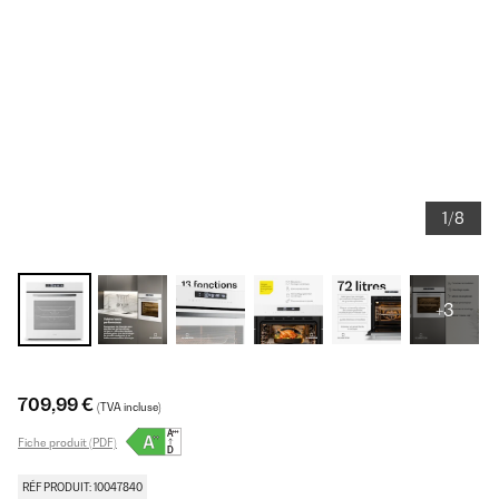
1/8
+3
709,99 €
(TVA incluse)
Fiche produit (PDF)
RÉF PRODUIT: 10047840