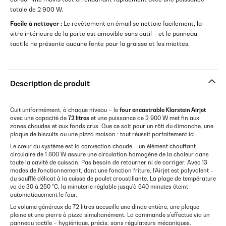
totale de 2 900 W.
Facile à nettoyer :
Le revêtement en émail se nettoie facilement, la
vitre intérieure de la porte est amovible sans outil – et le panneau
tactile ne présente aucune fente pour la graisse et les miettes.
Description de produit
Cuit uniformément, à chaque niveau – le
four encastrable
Klarstein
Airjet
avec une capacité de
72 litres
et une puissance de 2 900 W met fin aux
zones chaudes et aux fonds crus. Que ce soit pour un rôti du dimanche, une
plaque de biscuits ou une pizza maison : tout réussit parfaitement ici.
Le cœur du système est la convection chaude – un élément chauffant
circulaire de 1 800 W assure une circulation homogène de la chaleur dans
toute la cavité de cuisson. Pas besoin de retourner ni de corriger. Avec 13
modes de fonctionnement, dont une fonction friture, l’Airjet est polyvalent –
du soufflé délicat à la cuisse de poulet croustillante. La plage de température
va de 30 à 250 °C, la minuterie réglable jusqu’à 540 minutes éteint
automatiquement le four.
Le volume généreux de 72 litres accueille une dinde entière, une plaque
pleine et une pierre à pizza simultanément. La commande s’effectue via un
panneau tactile – hygiénique, précis, sans régulateurs mécaniques.