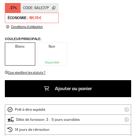
-27%
CODE:
SALE27P
ÉCONOMIE :
191,70 €
Conditions d'utilisation
COULEUR PRINCIPALE:
Blanc
Noir
Disponible
Que signifient les statuts ?
Ajouter au panier
Prêt à être expédié
Délai de livraison: 3 - 5 jours ouvrables
14 jours de rétraction