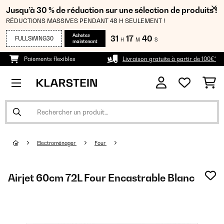
Jusqu’à 30 % de réduction sur une sélection de produits !
RÉDUCTIONS MASSIVES PENDANT 48 H SEULEMENT !
Achetez
31
17
39
FULLSWING30
H
M
S
maintenant
Paiements flexibles
Livraison gratuite à partir de 100€*
Electroménager
Four
Airjet 60cm 72L Four Encastrable Blanc