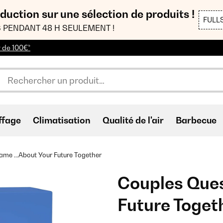
duction sur une sélection de produits !
FULL
 PENDANT 48 H SEULEMENT !
r de 100€*
ffage
Climatisation
Qualité de l'air
Barbecue
me ...About Your Future Together
Couples Ques
Future Toget