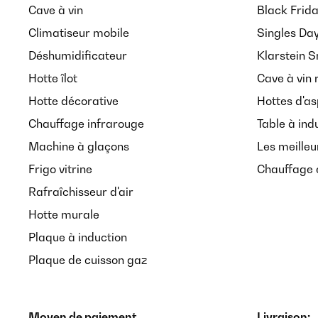
Cave à vin
Black Frid
Climatiseur mobile
Singles Da
Déshumidificateur
Klarstein 
Hotte îlot
Cave à vin 
Hotte décorative
Hottes d'as
Chauffage infrarouge
Table à ind
Machine à glaçons
Les meilleu
Frigo vitrine
Chauffage é
Rafraîchisseur d'air
Hotte murale
Plaque à induction
Plaque de cuisson gaz
Moyen de paiement
Livraison: