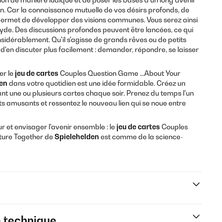
. Car la connaissance mutuelle de vos désirs profonds, de
 permet de développer des visions communes. Vous serez ainsi
lyde. Des discussions profondes peuvent être lancées, ce qui
idérablement. Qu'il s'agisse de grands rêves ou de petits
d'en discuter plus facilement : demander, répondre, se laisser
er le
jeu de cartes
Couples Question Game ...About Your
en
dans votre quotidien est une idée formidable. Créez un
rant une ou plusieurs cartes chaque soir. Prenez du temps l'un
ts amusants et ressentez le nouveau lien qui se noue entre
r et envisager l'avenir ensemble : le
jeu de cartes
Couples
ture Together de
Spielehelden
est comme de la science-
e technique