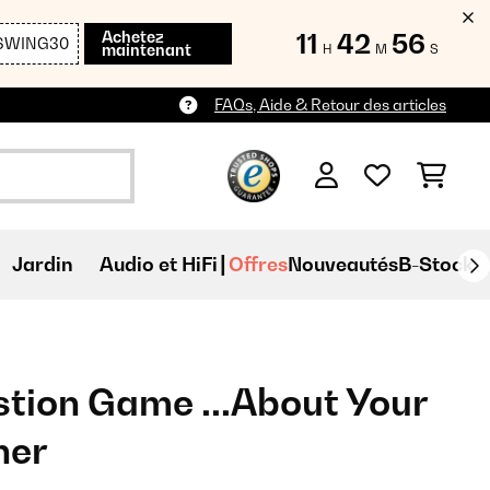
Achetez
11
42
54
SWING30
maintenant
H
M
S
FAQs, Aide & Retour des articles
Jardin
Audio et HiFi
Offres
Nouveautés
B-Stock
tion Game ...About Your
her