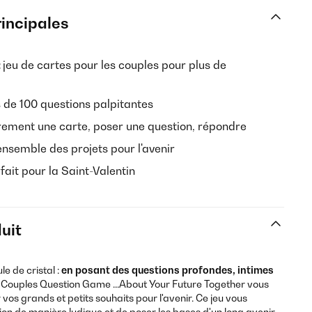
rincipales
:
jeu de cartes pour les couples pour plus de
 de 100 questions palpitantes
èrement une carte, poser une question, répondre
nsemble des projets pour l'avenir
fait pour la Saint-Valentin
uit
e de cristal :
en posant des questions profondes, intimes
e
Couples Question Game ...About Your Future Together vous
os grands et petits souhaits pour l'avenir. Ce jeu vous
ion de manière ludique et de poser les bases d'un long avenir