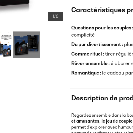
Caractéristiques p
1/6
Questions pour les couples 
complicité
Du pur divertissement :
plus
+1
Comme rituel :
tirer réguli
Rêver ensemble :
élaborer e
Romantique :
le cadeau par
Description de prod
Regardez ensemble dans la boul
et amusantes, le jeu de coupl
permet d'explorer avec humour v
permet de renforcer votre relat