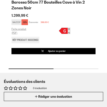
Barossa 50cm 77 Bouteilles Cave à Vin 2
Vi
Zones Noir
Z
1.299,99 €
1.
SALE22P
-22%
Économie :
286,00 €
SA
Fiche produit
Fic
(PDF)
(PD
RÉF PRODUIT: 10032963
RÉ
Ajouter au panier
Évaluations des clients
0 évaluation
Rédiger une évaluation