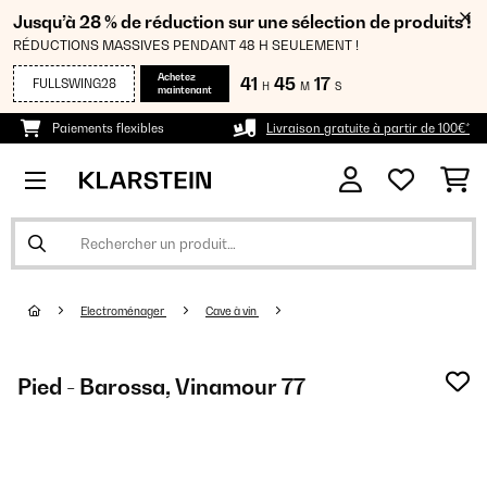
Jusqu’à 28 % de réduction sur une sélection de produits !
RÉDUCTIONS MASSIVES PENDANT 48 H SEULEMENT !
Achetez
41
45
16
FULLSWING28
H
M
S
maintenant
Paiements flexibles
Livraison gratuite à partir de 100€*
Electroménager
Cave à vin
Pied - Barossa, Vinamour 77