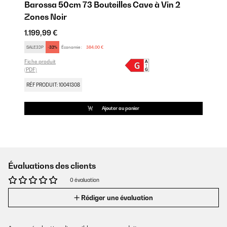
Barossa 50cm 73 Bouteilles Cave à Vin 2
Zones Noir
1.199,99 €
SALE32P
-32%
Économie :
384,00 €
Fiche produit
(PDF)
RÉF PRODUIT: 10041308
Ajouter au panier
Évaluations des clients
0 évaluation
Rédiger une évaluation