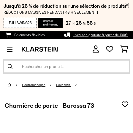
Jusqu’à 28 % de réduction sur une sélection de produits !
RÉDUCTIONS MASSIVES PENDANT 48 H SEULEMENT !
Achetez
27
26
58
FULLSWING28
H
M
S
maintenant
Paiements flexibles
Livraison gratuite à partir de 100€*
Electroménager
Cave à vin
Charnière de porte - Barossa 73