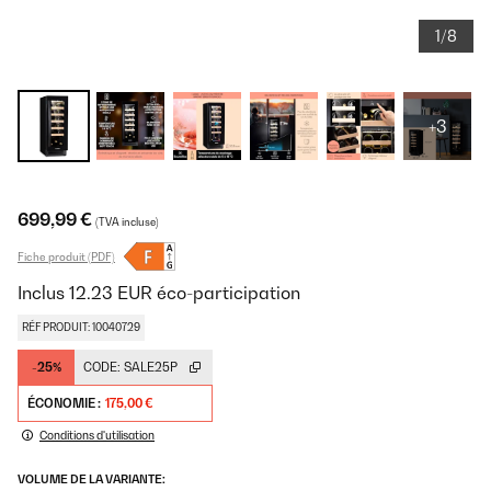
1/8
+3
699,99 €
(TVA incluse)
Fiche produit (PDF)
Inclus
12.23
EUR
éco-participation
RÉF PRODUIT: 10040729
-25%
CODE:
SALE25P
ÉCONOMIE :
175,00 €
Conditions d'utilisation
VOLUME DE LA VARIANTE: