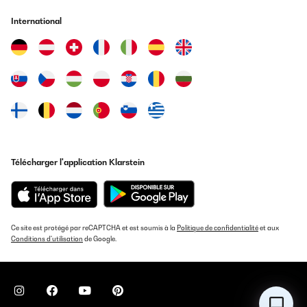
Schöner Kühlschrank,vor allem für den Preis. Ein kleiner Fehler
im Titel es sind keine Schlüssel oder Schloss dabei .
International
Kundenservice sehr freundlich!
Amazon-Benutzer
Traduire
AVIS VÉRIFIÉ
30/12/2021
Dr Kühlschrank ist sehr schön und läßt sich gut einbauen. Gut
verarbeitet und hat seine Qualität. Temperatur kann gut
Télécharger l'application Klarstein
eingestellt werden. Leider ist der Kompressor zu hören und somit
ist ein Dauerbetrieb bei uns nicht möglich. 41 Dezibel sind
angegeben und auch nicht zu überhören. Wir behalten den
Weinkühlschrank dennoch, da wir ihn bei Bedarf anschalten
können.
Ce site est protégé par reCAPTCHA et est soumis à la
Politique de confidentialité
et aux
Amazon-Benutzer
Conditions d'utilisation
de Google.
Traduire
AVIS VÉRIFIÉ
13/03/2018