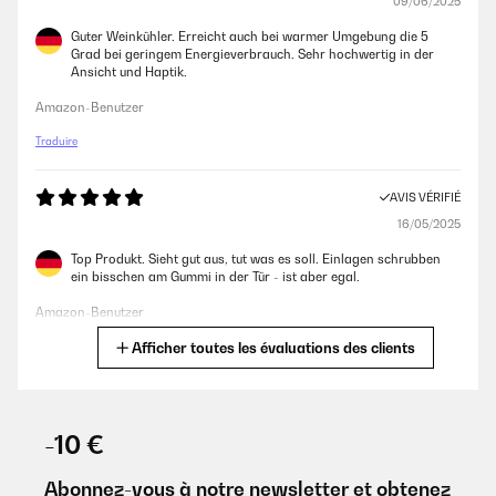
09/06/2025
Guter Weinkühler. Erreicht auch bei warmer Umgebung die 5
Grad bei geringem Energieverbrauch. Sehr hochwertig in der
Ansicht und Haptik.
Amazon-Benutzer
Traduire
AVIS VÉRIFIÉ
16/05/2025
Top Produkt. Sieht gut aus, tut was es soll. Einlagen schrubben
ein bisschen am Gummi in der Tür - ist aber egal.
Amazon-Benutzer
Afficher toutes les évaluations des clients
Traduire
AVIS VÉRIFIÉ
04/02/2025
-10 €
Très bonne facture pour cette cave à vin seul bémol quand on
veut changer le sens d’ouverture l’inscription de la marque se
Abonnez-vous à notre newsletter et obtenez