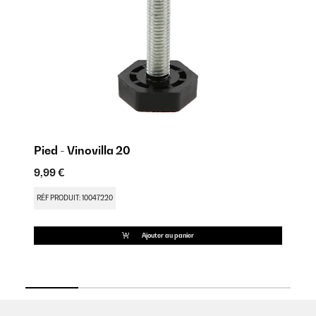
Pied - Vinovilla 20
SP
9,99 €
30
RÉF PRODUIT: 10047220
RÉ
Ajouter au panier