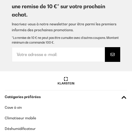
retrouve à l’envers
une remise de 10 €* sur votre prochain
Utilisateur d'Amazon
achat.
Traduire
Inscrivez-vous à notre newsletter pour être parmi les premiers
informés des prochaines promotions.
AVIS VÉRIFIÉ
*La remise de 10 € ne peut pas être cumulée avec d’autres coupons. Montant
27/12/2024
minimum de commande 100 €.
top !
Utilisateur d'Amazon
Traduire
AVIS VÉRIFIÉ
06/01/2024
Catégories préférées
Wie man in den beigefügten Bildern sehen kann, füllt der
Cave à vin
Kühlschrank die 15-16 cm Lücke in meiner L-Küche fast
perfekt.Mir fehlten in der Beschreibung die Maße für die
Climatiseur mobile
Höhenverstellung, daher habe ich den Auszug aus der
Beschreibung darüber als Bild beigepackt. Hierfür gibt es den
einen Stern ⭐️ Abzug.Meine Küche ist an der Stelle nur +-86 cm
Déshumidificateur