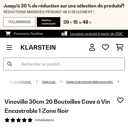
Jusqu’à 30 % de réduction sur une sélection de produits !
RÉDUCTIONS MASSIVES PENDANT 48 H SEULEMENT !
Achetez
39
15
48
FULLSWING30
H
M
S
maintenant
Paiements flexibles
Livraison gratuite à partir de 100€*
Electroménager
Cave à vin
Caves à vin encastrables sous plan
Vinovilla 30cm 20 Bouteilles Cave à Vin
Encastrable 1 Zone Noir
13 Evaluations