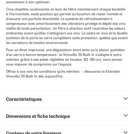
exactement à son optimum.
Cinq clayettes coulissantes en bois de hêtre maintiennent chaque bouteille
à l'horizontale, seule position qui permet au bouchon de rester humide et
d'assurer une parfaite étanchéité. Le système de refroidissement à
compresseur avec amortissement des vibrations protège le dépôt des vins
vieillis de toute perturbation. Un filtre à charbon actif neutralise les odeurs
ambiantes avant qu'elles n'atteignent vos vins. Le cadre en inox et la double
isolation de la porte en verre complètent cette protection, quelles que soient
les variations de lumière environnante.
Pour un dîner improvisé, une dégustation entre amis ou le plaisir quotidien
d'un verre à bonne température : la Vinovilla 20 Built-In s'adapte à votre
intérieur grâce à ses pieds réglables en hauteur (82–89 cm), sans jamais
vous imposer de compromis sur l'espace.
Offrez à vos vins les conditions qu'ils méritent — découvrez la Klarstein
Vinovilla 20 Built-In dès aujourd'hui.
Caractéristiques
Dimensions et fiche technique
Contenu de votre livraison