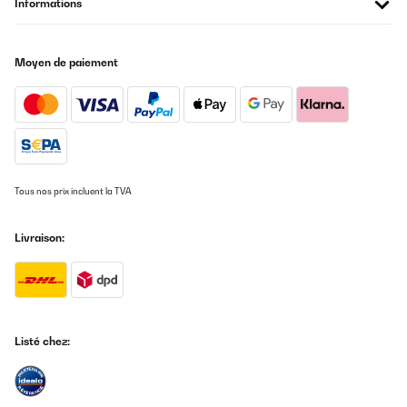
Informations
AVIS VÉRIFIÉ
14/12/2023
Moyen de paiement
Excelente! Só é pena não dar para ligar a luz interior com a
porta fechada
Condeco
Traduire
Tous nos prix incluent la TVA
AVIS VÉRIFIÉ
22/07/2023
Livraison:
en temps et en heure avec un transport jusque chez sois
Utilisateur d'Amazon
Traduire
Listé chez:
AVIS VÉRIFIÉ
25/03/2022