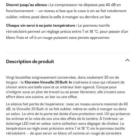
Discret jusqu'au silence :
Le compresseur ne dépasse pas 40 dB en
fonctionnement — un niveau si bas que le cave à vin se fait totalement
oublier, même posé dans la salle à manger ou derrière un bar.
Chaque vin servi à sa juste température :
Le panneau tactile
rétroéclairé permet un réglage précis entre 7 et 18 °C, pour passer d'un
blanc frais et vif à un rouge puissant sans jamais approximer.
Description de produit
Vingt bouteilles soigneusement conservées, dans seulement 30 cm de
largeur : la
Klarstein Vinovilla 20 Built-In
s'adresse à ceux qui refusent de
choisir entre une belle cave et un intérieur bien agencé. Conçue pour
s'intégrer sous un plan de travail ou se poser librement, elle s'insère sans
effort dans une cuisine, un bar ou une office.
Le silence fait partie de l'expérience : avec un niveau sonore maximal de 40
dB, la Vinovilla 20 Built-In se fait oublier, même en salle à manger ou dans
un salon. La vitre de la porte est dotée d'une protection anti-UV qui préserve
les arômes et la robe de vos vins des effets de la lumière. À l'intérieur, un
éclairage LED met en valeur votre collection sans dégager de chaleur. La
température se règle avec précision entre 7 et 18 °C via le panneau tactile
rétroéclairé — de quoi servir un blanc vif comme un rouge de caractère