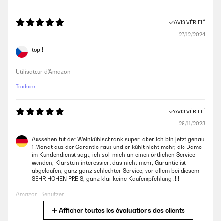
AVIS VÉRIFIÉ
27/12/2024
top !
Utilisateur d'Amazon
Traduire
AVIS VÉRIFIÉ
29/11/2023
Aussehen tut der Weinkühlschrank super, aber ich bin jetzt genau
1 Monat aus der Garantie raus und er kühlt nicht mehr, die Dame
im Kundendienst sagt, ich soll mich an einen örtlichen Service
wenden, Klarstein interessiert das nicht mehr, Garantie ist
abgelaufen, ganz ganz schlechter Service, vor allem bei diesem
SEHR HOHEN PREIS, ganz klar keine Kaufempfehlung !!!!
Amazon-Benutzer
Afficher toutes les évaluations des clients
Traduire