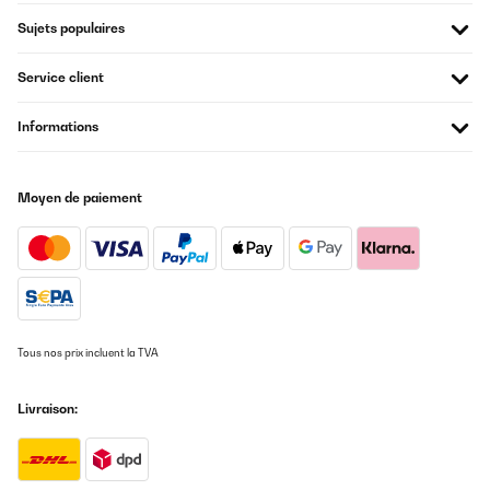
Gute Entscheidung
Sujets populaires
Amazon-Benutzer
Service client
Traduire
Informations
AVIS VÉRIFIÉ
11/11/2020
Moyen de paiement
Sehr Gut.
Amazon-Benutzer
Traduire
AVIS VÉRIFIÉ
Tous nos prix incluent la TVA
21/10/2020
Nice design. A bit expensive. The delivery service provided was
Livraison:
too slow to respond but in the end I god the product so it’s fine.
Amazon-Benutzer
Traduire