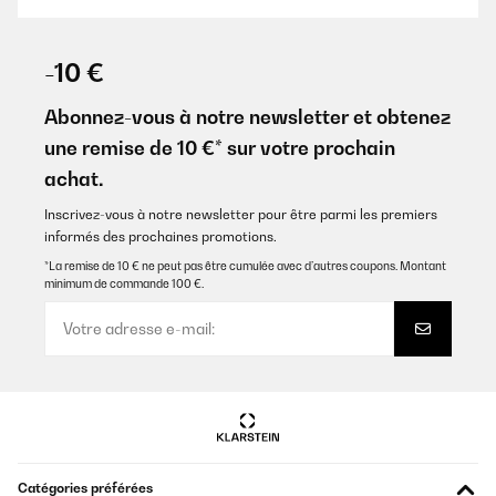
AVIS VÉRIFIÉ
17/10/2022
-10 €
Der Weinkühlschrank ist super leise. Das Design gefällt sehr gut.
Bis jetzt sind wir top zufrieden.
Abonnez-vous à notre newsletter et obtenez
une remise de 10 €* sur votre prochain
Amazon-Benutzer
achat.
Traduire
Inscrivez-vous à notre newsletter pour être parmi les premiers
informés des prochaines promotions.
AVIS VÉRIFIÉ
04/07/2021
*La remise de 10 € ne peut pas être cumulée avec d’autres coupons. Montant
minimum de commande 100 €.
Preis Leistung finde ich in Ordnung. Leider waren die gebohrten
Löcher nicht ganz passgenau. Ich musste die Bohrung
nacharbeiten und anpassen. Kannten der Griffe waren sehr
scharf, die musste ich auch nacharbeiten. Im ganzen sind wir
aber mit dem Kühlschrank sehr zufrieden
Amazon-Benutzer
Traduire
Catégories préférées
AVIS VÉRIFIÉ