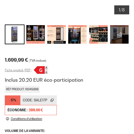
1/8
+3
1.699,99 €
(TVA incluse)
Fiche produit (PDF)
Inclus
20.20
EUR
éco-participation
RÉF PRODUIT: 10045898
-17%
CODE:
SALE17P
ÉCONOMIE :
289,00 €
Conditions d'utilisation
VOLUME DE LA VARIANTE: