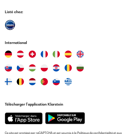
Listé chez:
AVIS VÉRIFIÉ
06/03/2020
UND DAS BISHER ZUVERLÄSSIG - GUTES PRODUKT!!!
International
Amazon-Benutzer
Traduire
AVIS VÉRIFIÉ
25/04/2019
Top Optik ,weiter zu empfehlen
Amazon-Benutzer
Télécharger l'application Klarstein
Traduire
AVIS VÉRIFIÉ
30/11/2018
Ce site est protégé par reCAPTCHA et est soumis à la
Politique de confidentialité
et aux