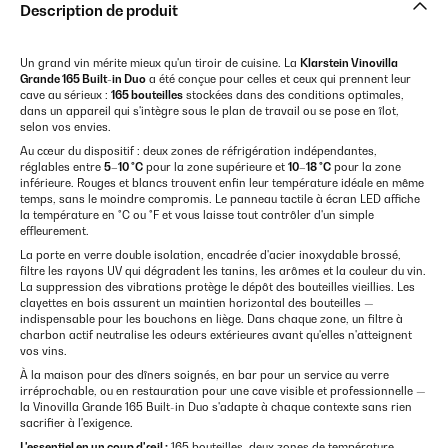
Description de produit
Un grand vin mérite mieux qu'un tiroir de cuisine. La
Klarstein Vinovilla
Grande 165 Built-in Duo
a été conçue pour celles et ceux qui prennent leur
cave au sérieux :
165 bouteilles
stockées dans des conditions optimales,
dans un appareil qui s'intègre sous le plan de travail ou se pose en îlot,
selon vos envies.
Au cœur du dispositif : deux zones de réfrigération indépendantes,
réglables entre
5–10 °C
pour la zone supérieure et
10–18 °C
pour la zone
inférieure. Rouges et blancs trouvent enfin leur température idéale en même
temps, sans le moindre compromis. Le panneau tactile à écran LED affiche
la température en °C ou °F et vous laisse tout contrôler d'un simple
effleurement.
La porte en verre double isolation, encadrée d'acier inoxydable brossé,
filtre les rayons UV qui dégradent les tanins, les arômes et la couleur du vin.
La suppression des vibrations protège le dépôt des bouteilles vieillies. Les
clayettes en bois assurent un maintien horizontal des bouteilles —
indispensable pour les bouchons en liège. Dans chaque zone, un filtre à
charbon actif neutralise les odeurs extérieures avant qu'elles n'atteignent
vos vins.
À la maison pour des dîners soignés, en bar pour un service au verre
irréprochable, ou en restauration pour une cave visible et professionnelle —
la Vinovilla Grande 165 Built-in Duo s'adapte à chaque contexte sans rien
sacrifier à l'exigence.
L'essentiel en un coup d'œil :
165 bouteilles, deux zones de température