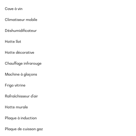
17/06/2021
Cave à vin
Gute Qualität. Allerdings auch hoher Preis.
Climatiseur mobile
Amazon-Benutzer
Déshumidificateur
Traduire
Hotte îlot
Hotte décorative
AVIS VÉRIFIÉ
06/01/2021
Chauffage infrarouge
Der Weinkühlschrank kam pünktlich. Alles Bestens. Er war dann
Machine à glaçons
doch nur leider zu groß. Abholung hat unkompliziert geklappt.
Vielen Dank. Haben jetzt einen kleineren bestellt. Bereits
Frigo vitrine
angekommen. Alles gut.
Amazon-Benutzer
Rafraîchisseur d'air
Traduire
Hotte murale
Plaque à induction
AVIS VÉRIFIÉ
22/12/2020
Plaque de cuisson gaz