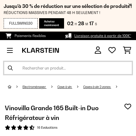
Jusqu’à 30 % de réduction sur une sélection de produits !
RÉDUCTIONS MASSIVES PENDANT 48 H SEULEMENT !
Achetez
02
28
16
FULLSWING30
H
M
S
maintenant
Paiements flexibles
Livraison gratuite à partir de 100€*
Electroménager
Cave à vin
Caves à vin 2 zones
Vinovilla Grande 165 Built-in Duo
Réfrigérateur à vin
16 Evaluations