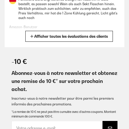
bestellt, es passen sowohl Wein als auch Sekt Flaschen hinein.
Wirklich praktisch zum schlichten, sehr zu empfehlen, auch das
Preis Verhältnis, mir hat die 1 Zone Kühlung gereicht, Licht gibt's
auch noch
Amazon-Benutzer
Afficher toutes les évaluations des clients
Traduire
AVIS VÉRIFIÉ
24/11/2025
-10 €
Ein zuverlässiger gut funktionierendes Stück. Der Geräuschpegel
ist Superleise!
Abonnez-vous à notre newsletter et obtenez
une remise de 10 €* sur votre prochain
Amazon-Benutzer
achat.
Traduire
Inscrivez-vous à notre newsletter pour être parmi les premiers
informés des prochaines promotions.
AVIS VÉRIFIÉ
17/11/2025
*La remise de 10 € ne peut pas être cumulée avec d’autres coupons. Montant
minimum de commande 100 €.
Ich habe einen Getränkekühlschrank für den Partykeller gesucht.
Der Kühlschrank ist ordentlich verarbeitet und sieht wertig aus.