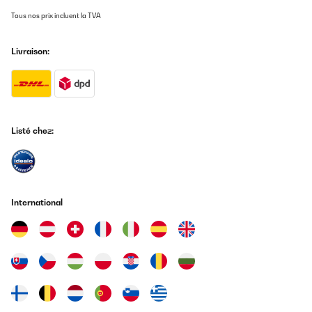
Aspekte wie Geräuschpegel und Lichtintensität sind entscheidend
für den alltäglichen Komfort – wir verstehen daher Ihre Kritik
Tous nos prix incluent la TVA
sehr gut.
Wir danken Ihnen für die ehrliche Rückmeldung, da sie uns hilft,
Livraison:
unsere Produkte weiter zu verbessern.
Mit freundlichen Grüßen
Ihr Klarstein-Team
_______________________________
Listé chez:
Martin
Traduire
AVIS VÉRIFIÉ
International
06/02/2025
My review is very late, but now I can definitely say that this is a
thing that should have been bought! The refrigerator has been
working properly for several years, the volume is ok for 3 people
- there is enough room for both wines and drinks. In the
aquamarine interior of our kitchen, the refrigerator in white color
looks great. Recently, our wine refrigerator experienced a power
surge due to a storm, it was humming and shaking very loudly,
and we were afraid that it would not survive the test. But all