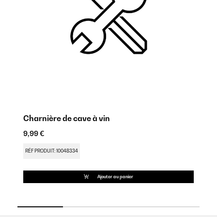
Charnière de cave à vin
Cl
9,99 €
17
RÉF PRODUIT: 10048334
RÉ
Ajouter au panier