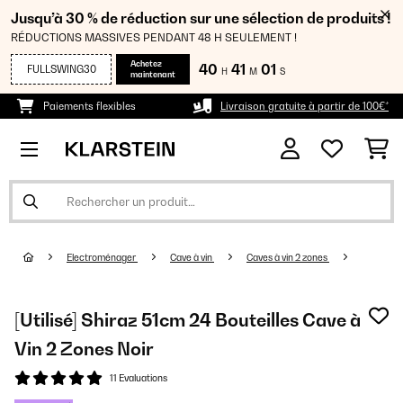
Jusqu’à 30 % de réduction sur une sélection de produits !
RÉDUCTIONS MASSIVES PENDANT 48 H SEULEMENT !
Achetez
40
41
01
FULLSWING30
H
M
S
maintenant
Paiements flexibles
Livraison gratuite à partir de 100€*
Electroménager
Cave à vin
Caves à vin 2 zones
[Utilisé] Shiraz 51cm 24 Bouteilles Cave à
Vin 2 Zones Noir
11 Evaluations