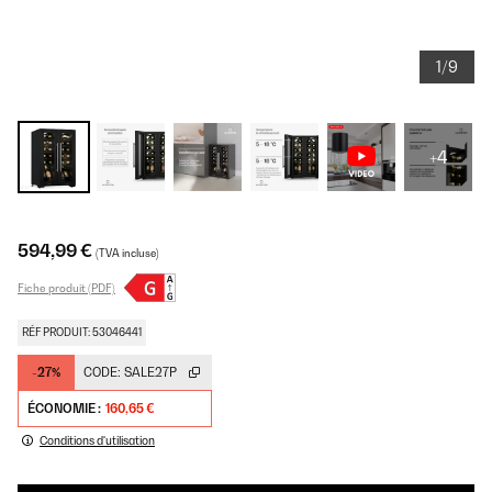
1/9
+4
594,99 €
(TVA incluse)
Fiche produit (PDF)
RÉF PRODUIT: 53046441
-27%
CODE:
SALE27P
ÉCONOMIE :
160,65 €
Conditions d'utilisation