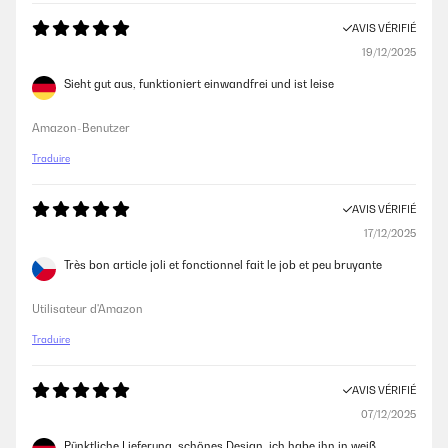
AVIS VÉRIFIÉ
19/12/2025
Sieht gut aus, funktioniert einwandfrei und ist leise
Amazon-Benutzer
Traduire
AVIS VÉRIFIÉ
17/12/2025
Très bon article joli et fonctionnel fait le job et peu bruyante
Utilisateur d'Amazon
Traduire
AVIS VÉRIFIÉ
07/12/2025
Pünktliche Lieferung, schönes Design, ich habe ihn in weiß