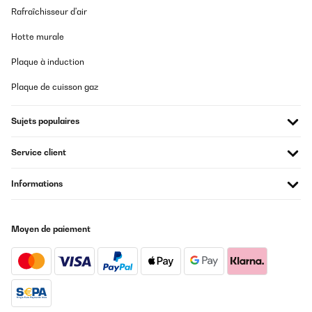
Der Weinkühlschrank ist von der Optik her schon sehr schön und
Rafraîchisseur d'air
wirkt edel, aber uns ist er einfach zu laut. Der Lüfter im Gerät
dreht fast ununterbrochen und das auch noch bei variabler
Geschwindigkeit. Nervig.
Hotte murale
Außerdem: Wer meint immer das diese LEDs unbedingt blau und
so hell wie die Sonne sein müssen? Die Temperatur LED ist
Plaque à induction
unfassbar grell und permanent an. Unzumutbar sich so etwas bei
Dunkelheit ansehen zu müssen. In meiner Not habe ich 4 (!) Lagen
Plaque de cuisson gaz
Malerkrepp drüber geklebt um es erträglich zu machen. Wenn
das Licht im Wohnzimmer aus ist, erstrahlt der Raum in hellem
blauen Licht...
Sujets populaires
_______________________________
Service client
===============================
ANTWORT
===============================
Informations
Guten Tag,
vielen Dank, dass Sie Ihre Erfahrungen mit unserem
Weinkühlschrank so ausführlich geschildert haben. Es freut uns
Moyen de paiement
zu hören, dass Ihnen die Optik und Verarbeitung des Geräts
zusagen. Umso mehr bedauern wir, dass Sie mit der Lautstärke
sowie der Helligkeit der LED-Anzeige nicht zufrieden sind.
Ihre Hinweise zur Geräuschentwicklung des Lüfters sowie zur
Intensität der Beleuchtung nehmen wir sehr ernst und leiten
dieses Feedback an unsere Produktentwicklung weiter. Gerade