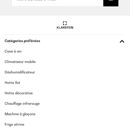
Er kam gut verpackt an. Es passen ausreichend viele Flaschen
rein und die Bedienung und der Aufbau waren simpel. Das LED
Licht sieht schick aus. Die Kühlleistung ist auch gut, lediglich
dauert es etwas, bis der Kühlschrank nach Entnahme von
Flaschen/Wiederbefüllung wieder auf die Zieltemperatur kommt.
Das ist aber auch das Einzige - das ändert aber nichts daran,
dass ich den Kühlschrank rundum empfehlen kann.
Amazon-Benutzer
Catégories préférées
Traduire
Cave à vin
AVIS VÉRIFIÉ
Climatiseur mobile
11/11/2025
Déshumidificateur
Mooie en ruime wijnkoelkast voor een goede prijs. Je hoort hem
wel een beetje in een stille kamer, maar het is zeker niet storend.
Hotte îlot
Amazon-gebruiker
Hotte décorative
Traduire
Chauffage infrarouge
Machine à glaçons
AVIS VÉRIFIÉ
06/09/2025
Frigo vitrine