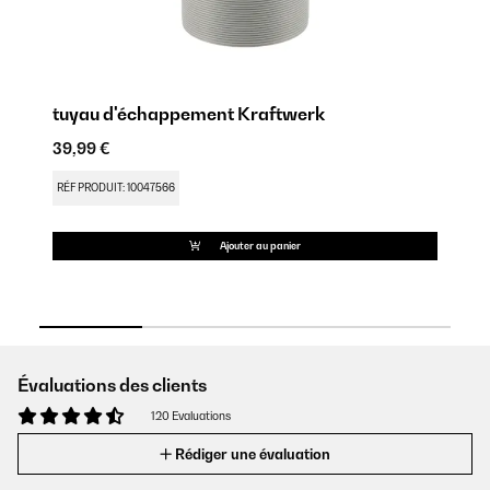
tuyau d'échappement Kraftwerk
T
39,99 €
27
RÉF PRODUIT: 10047566
RÉ
Ajouter au panier
Évaluations des clients
120 Evaluations
Rédiger une évaluation