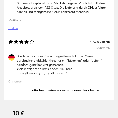
prend peu de place. La fonction pour la nuit est peu bruyante.
Sommer akzeptabel. Das Peis-Leistungsverhältnis ist, mit einem
Recommande vivement.
Angebotspreis von 422 € top. Die Lieferung durch DHL erfolgte
schnell und fachgerecht (Gerät senkrecht stehend!)
Tanguy
Matthias
Traduire
AVIS VÉRIFIÉ
12/07/2026
AVIS VÉRIFIÉ
Produit très bruyant mesurer 78 décibels mais le plus dérangeant c’est
13/08/2025
que cela ne refroidit pas mon salon de 40m2 or sur votre site il est
indiqué de 35 à 52 m2 , j attends un geste de votre part ou que vous
Das ist eine starke Klimaanlage die auch lange Räume
repreniez votre produit.
durchgehend abkühlt. Nicht nur ein "bisschen", oder "gefühlt"
sondern ganz konkret gemessen.
Laetitia
Viele einzigartige Tests finden Sie unter
https://klimaboy.de/tags/klarstein/
AVIS VÉRIFIÉ
Christoph
10/07/2026
Afficher toutes les évaluations des clients
Traduire
Climatiseur envoyé avec Colis Privé, donc climatiseur jamais livré.
Changez de prestataire, c'est catastrophique.
AVIS VÉRIFIÉ
Marine
13/08/2025
-10 €
Macht was es soll! Hab das Klimagerät fürs Schlafzimmer