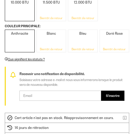
10.000 BTU
11.500 BTU
12.000 BTU
Bientôt de retour
Bientôt de retour
COULEUR PRINCIPALE:
Anthracite
Blanc
Bleu
Doré Rose
Bientôt de retour
Bientôt de retour
Bientôt de retour
Que signifient les statuts ?
Recevoir une notification de disponibilité.
Saisissez votre adresse e-mail et nous vous informerons lorsque le produit
sera de nouveau disponible.
S'inscrire
Cert article n'est pas en stock. Réapprovisonnement en cours.
14 jours de rétraction