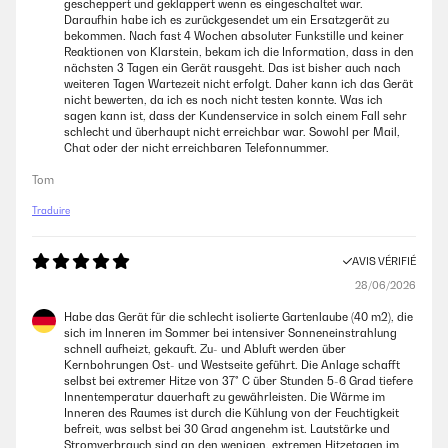
gescheppert und geklappert wenn es eingeschaltet war.
13/07/2026
Daraufhin habe ich es zurückgesendet um ein Ersatzgerät zu
bekommen. Nach fast 4 Wochen absoluter Funkstille und keiner
Je n'ai jamais reçu ma commande alors qu'elle est indiqué comme livré.
Reaktionen von Klarstein, bekam ich die Information, dass in den
ATTENTION, Il n'y a aucun moyen de joindre le service client ! Aucun
nächsten 3 Tagen ein Gerät rausgeht. Das ist bisher auch nach
numéro ne fonctionne, le tchat me dit systématiquement que personne
weiteren Tagen Wartezeit nicht erfolgt. Daher kann ich das Gerät
n'est joignable depuis deux semaines !
nicht bewerten, da ich es noch nicht testen konnte. Was ich
sagen kann ist, dass der Kundenservice in solch einem Fall sehr
Julien
schlecht und überhaupt nicht erreichbar war. Sowohl per Mail,
Chat oder der nicht erreichbaren Telefonnummer.
AVIS VÉRIFIÉ
Tom
12/07/2026
Traduire
Marche parfaitement, rafraîchissement rapide des pièces un gros plus
en cette période de chaleur. De plus design très sympathique et ne
AVIS VÉRIFIÉ
prend peu de place. La fonction pour la nuit est peu bruyante.
Recommande vivement.
28/06/2026
Tanguy
Habe das Gerät für die schlecht isolierte Gartenlaube (40 m2), die
sich im Inneren im Sommer bei intensiver Sonneneinstrahlung
schnell aufheizt, gekauft. Zu- und Abluft werden über
Kernbohrungen Ost- und Westseite geführt. Die Anlage schafft
AVIS VÉRIFIÉ
selbst bei extremer Hitze von 37° C über Stunden 5-6 Grad tiefere
12/07/2026
Innentemperatur dauerhaft zu gewährleisten. Die Wärme im
Inneren des Raumes ist durch die Kühlung von der Feuchtigkeit
Marche parfaitement, rafraîchissement rapide des pièces un gros plus
befreit, was selbst bei 30 Grad angenehm ist. Lautstärke und
en cette période de chaleur. De plus design très sympathique et ne
Stromverbrauch sind an den wenigen, extremen Hitzetagen im