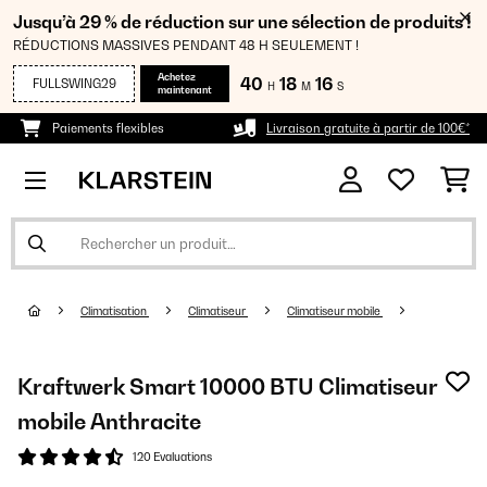
Jusqu’à 29 % de réduction sur une sélection de produits !
RÉDUCTIONS MASSIVES PENDANT 48 H SEULEMENT !
Achetez
40
18
15
FULLSWING29
H
M
S
maintenant
Paiements flexibles
Livraison gratuite à partir de 100€*
Climatisation
Climatiseur
Climatiseur mobile
Kraftwerk Smart 10000 BTU Climatiseur
mobile Anthracite
120 Evaluations