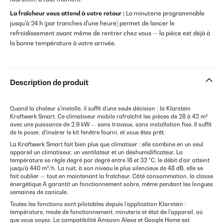
La fraîcheur vous attend à votre retour :
La minuterie programmable
jusqu'à 24 h (par tranches d'une heure) permet de lancer le
refroidissement avant même de rentrer chez vous — la pièce est déjà à
la bonne température à votre arrivée.
Description de produit
Quand la chaleur s'installe, il suffit d'une seule décision : la Klarstein
Kraftwerk Smart. Ce climatiseur mobile rafraîchit les pièces de 28 à 42 m²
avec une puissance de 2,9 kW — sans travaux, sans installation fixe. Il suffit
de le poser, d'insérer le kit fenêtre fourni, et vous êtes prêt.
La Kraftwerk Smart fait bien plus que climatiser : elle combine en un seul
appareil un climatiseur, un ventilateur et un déshumidificateur. La
température se règle degré par degré entre 18 et 32 °C, le débit d'air atteint
jusqu'à 440 m³/h. La nuit, à son niveau le plus silencieux de 48 dB, elle se
fait oublier — tout en maintenant la fraîcheur. Côté consommation, la classe
énergétique A garantit un fonctionnement sobre, même pendant les longues
semaines de canicule.
Toutes les fonctions sont pilotables depuis l'application Klarstein :
température, mode de fonctionnement, minuterie et état de l'appareil, où
que vous soyez. La compatibilité Amazon Alexa et Google Home est