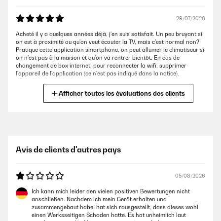
29/07/2026
Acheté il y a quelques années déjà, j'en suis satisfait. Un peu bruyant si
on est à proximité ou qu'on veut écouter la TV, mais c'est normal non?
Pratique cette application smartphone, on peut allumer le climatiseur si
on n'est pas à la maison et qu'on va rentrer bientôt. En cas de
changement de box internet, pour reconnecter la wifi, supprimer
l'appareil de l'application (ce n'est pas indiqué dans la notice).
michel
Afficher toutes les évaluations des clients
AVIS VÉRIFIÉ
18/07/2026
J'aurais tellement voulu donner une évaluation sur ce produit mais cela
Avis de clients d'autres pays
fait 8 jours que je l'attends. Alors que j'avais pris rdv ce jour pour la
livraison je suis restée bloquée toute la journée chez moi : le livreur n'est
pas venu. ĤONTEUX !
05/08/2026
Valérie
Ich kann mich leider den vielen positiven Bewertungen nicht
anschließen. Nachdem ich mein Gerät erhalten und
zusammengebaut habe, hat sich rausgestellt, dass dieses wohl
AVIS VÉRIFIÉ
einen Werksseitigen Schaden hatte. Es hat unheimlich laut