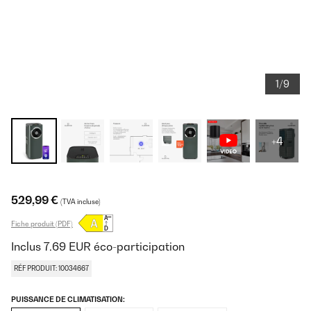
1/9
+4
529,99 €
(TVA incluse)
Fiche produit (PDF)
Inclus
7.69
EUR
éco-participation
RÉF PRODUIT: 10034667
PUISSANCE DE CLIMATISATION: