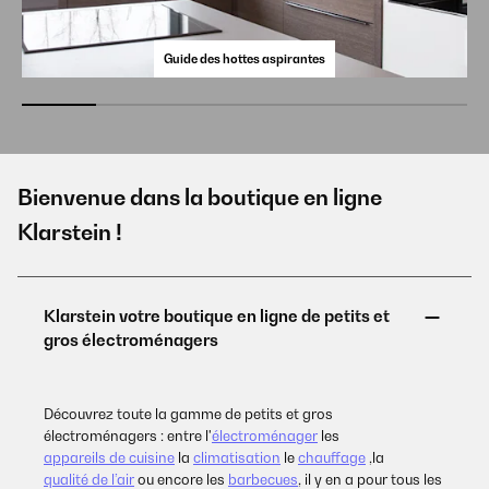
Guide des hottes aspirantes
Bienvenue dans la boutique en ligne
Klarstein !
Découvrez toute la gamme de petits et gros
électroménagers : entre l'
électroménager
les
appareils de cuisine
la
climatisation
le
chauffage
,la
qualité de l’air
ou encore les
barbecues
, il y en a pour tous les