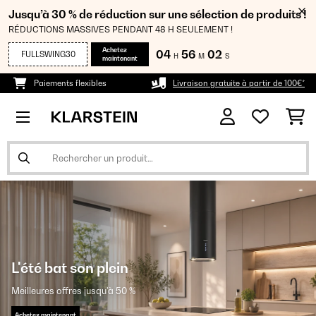
Jusqu’à 30 % de réduction sur une sélection de produits !
RÉDUCTIONS MASSIVES PENDANT 48 H SEULEMENT !
Achetez
04
56
01
FULLSWING30
H
M
S
maintenant
Paiements flexibles
Livraison gratuite à partir de 100€*
L'été bat son plein
Meilleures offres jusqu'à 50 %
Achetez maintenant