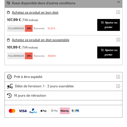
Aussi disponible dans d'autres conditions
Achetez ce produit en bon état
107,99 €
(TVA incluse)
Ajouter au
panier
FULLSWING29
-29%
Économie :
31,32 €
Achetez ce produit en état acceptable
101,99 €
(TVA incluse)
Ajouter au
panier
FULLSWING29
-29%
Économie :
29,58 €
Prêt à être expédié
Délai de livraison: 1 - 2 jours ouvrables
14 jours de rétraction