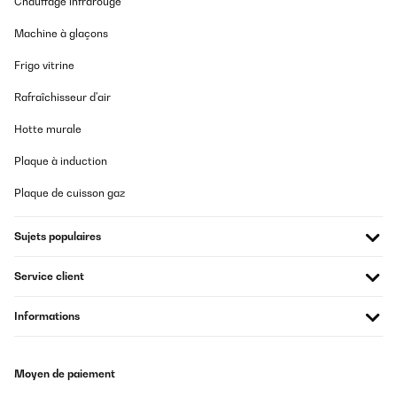
Chauffage infrarouge
y es de bajo consumo. Justo lo que buscaba, estoy encantada.
Machine à glaçons
Usuario/a de amazon
Traduire
Frigo vitrine
Rafraîchisseur d'air
Hotte murale
Plaque à induction
Plaque de cuisson gaz
Sujets populaires
Service client
Informations
Moyen de paiement