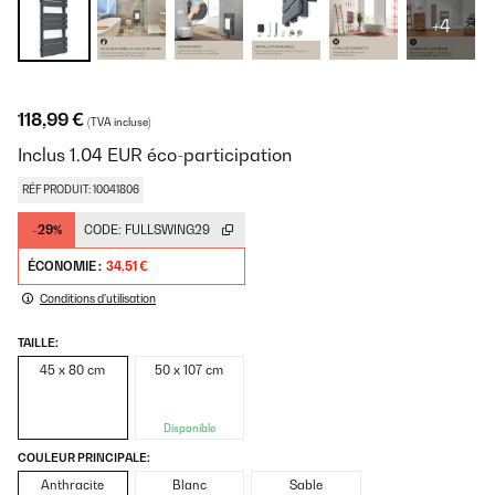
+4
118,99 €
(TVA incluse)
Inclus
1.04
EUR
éco-participation
RÉF PRODUIT: 10041806
-29%
CODE:
FULLSWING29
ÉCONOMIE :
34,51 €
Conditions d'utilisation
TAILLE:
45 x 80 cm
50 x 107 cm
Disponible
COULEUR PRINCIPALE:
Anthracite
Blanc
Sable