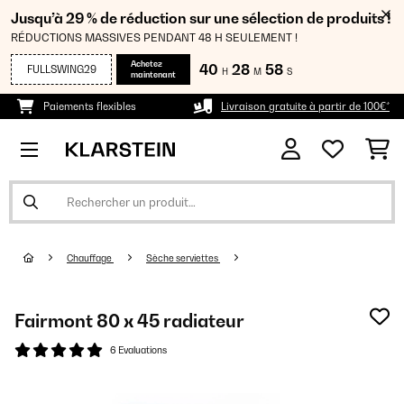
Jusqu’à 29 % de réduction sur une sélection de produits !
RÉDUCTIONS MASSIVES PENDANT 48 H SEULEMENT !
Achetez
40
28
58
FULLSWING29
H
M
S
maintenant
Paiements flexibles
Livraison gratuite à partir de 100€*
Chauffage
Sèche serviettes
Fairmont 80 x 45 radiateur
6 Evaluations