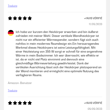
Traduire
AVIS VÉRIFIÉ
11/05/2023
Ich habe vor kurzem den Heizkörper erworben und bin äußerst
zufrieden mit meiner Wahl. Dieser vertikale Wandheizkörper ist
nicht nur ein effizienter Wärmespender, sondern fügt sich auch
nahtlos in mein modernes Raumdesign ein.Ein herausragendes
Merkmal dieses Heizkörpers ist seine Leistungsfähigkeit. Mit
einer Heizleistung von 355 W sorgt er schnell für eine angenehme
Wärme in mein Badezimmer. Ich war überrascht, wie effektiv er
ist, da er nicht viel Platz einnimmt und dennoch eine
gleichmäßige Wärmeverteilung gewährleistet. Dank der
vertikalen Ausrichtung lässt sich der Heizkörper platzsparend an
der Wand montieren und ermöglicht eine optimale Nutzung des
verfügbaren Raums.
Amazon-Benutzer
Traduire
AVIS VÉRIFIÉ
05/05/2023