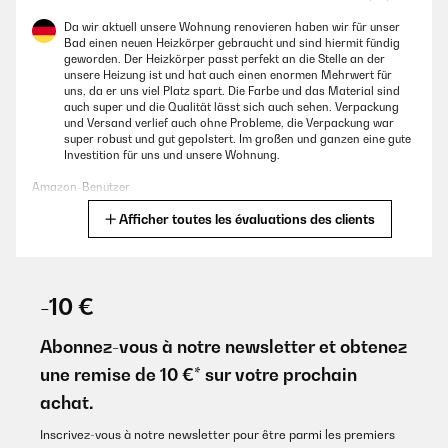
Da wir aktuell unsere Wohnung renovieren haben wir für unser
Bad einen neuen Heizkörper gebraucht und sind hiermit fündig
geworden. Der Heizkörper passt perfekt an die Stelle an der
unsere Heizung ist und hat auch einen enormen Mehrwert für
uns, da er uns viel Platz spart. Die Farbe und das Material sind
auch super und die Qualität lässt sich auch sehen. Verpackung
und Versand verlief auch ohne Probleme, die Verpackung war
super robust und gut gepolstert. Im großen und ganzen eine gute
Investition für uns und unsere Wohnung.
Amazon-Benutzer
Afficher toutes les évaluations des clients
Traduire
AVIS VÉRIFIÉ
02/05/2023
-10 €
Wir haben uns für den kleinen Heizkörper entschieden weil das
Bad sehr klein ist und wir ihn zur Ergänzung für die
Abonnez-vous à notre newsletter et obtenez
Fußbodenheizung benötigen. Die Installation durch einen
une remise de 10 €* sur votre prochain
befreundetet Fachmann hat auch super geklappt. Die
Verarbeitung und Qualität hat auch einen guten Eindruck
achat.
gemacht. Außerdem macht er einen schicken Eindruck im Bad
und ist sehr kompakt.
Inscrivez-vous à notre newsletter pour être parmi les premiers