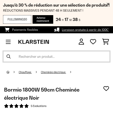
Jusqu’à 30 % de réduction sur une sélection de produits !
RÉDUCTIONS MASSIVES PENDANT 48 H SEULEMENT !
Achetez
24
17
38
FULLSWING30
H
M
S
maintenant
Paiements flexibles
Livraison gratuite à partir de 100€*
Chauffage
Cheminée électrique
Bormio 1800W 59cm Cheminée
électrique Noir
5 Evaluations