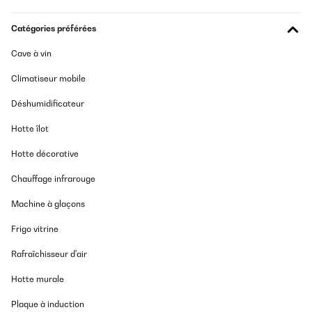
Sehr schöner Kamin, der schon authentisch aussieht. Die Flamme
Catégories préférées
zaubert eine wohlige Atmosphäre und selbst wenn man den
zusätzlichen Heizlüfter nicht anschaltet, lässt er den Raum
Cave à vin
wärmer und gemütlicher wirken.Den Heizlüfter habe ich nur
einmal ausprobiert, nutze sie aber nicht wirklich. Geräuschpegel
minimal und Wärmeleistung scheint auch ordentlich zu
Climatiseur mobile
sein.Leider ohne Fernbedienung, trotzdem volle Gesamtpunktzahl
aufgrund der Optik.
Déshumidificateur
Amazon-Benutzer
Hotte îlot
Traduire
Hotte décorative
Chauffage infrarouge
Machine à glaçons
Frigo vitrine
Rafraîchisseur d'air
Hotte murale
Plaque à induction