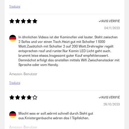
Traduire
AVIS VÉRIFIÉ
04/11/2023
In ähnlichen Videos ist der Kaminofen viel lauter. Steht zwischen
2 Sofas und vor einen Tisch.Heizt gut mit Schalter 1 1000
Watt.Zusätzlich mit Schalter 2 auf 200 Watt.Drehregler regelt
entsprechen rauf und runter.Nur Kamin LED Licht geht auch,
brummt leise etwas.Insgesamt guter Kauf empfehlenswert.
Demnächst erfolgt das anstellen mittels Wifi Zwischenstecker mit
Sprache oder vom Handy.
Amazon-Benutzer
Traduire
AVIS VÉRIFIÉ
29/10/2023
Macht was er soll,wärmt schnell durch.Sieht gut
aus.Knistergeräusche wären das I Tüpfelchen.
Amazon-Benutzer