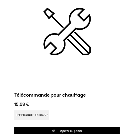
Télécommande pour chauffage
In
15,99 €
15
RÉF PRODUIT: 10048227
RÉ
Ajouter au panier