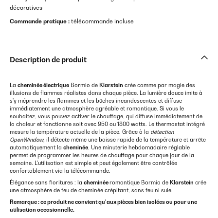
décoratives
Commande pratique :
télécommande incluse
Description de produit
La
cheminée électrique
Bormio de
Klarstein
crée comme par magie des
illusions de flammes réalistes dans chaque pièce. La lumière douce imite à
s'y méprendre les flammes et les bûches incandescentes et diffuse
immédiatement une atmosphère agréable et romantique. Si vous le
souhaitez, vous pouvez activer le chauffage, qui diffuse immédiatement de
la chaleur et fonctionne soit avec 950 ou 1800 watts. Le thermostat intégré
mesure la température actuelle de la pièce. Grâce à la
détection
OpenWindow
, il détecte même une baisse rapide de la température et arrête
automatiquement la
cheminée
. Une minuterie hebdomadaire réglable
permet de programmer les heures de chauffage pour chaque jour de la
semaine. L'utilisation est simple et peut également être contrôlée
confortablement via la télécommande.
Élégance sans fioritures : la
cheminée
romantique Bormio de
Klarstein
crée
une atmosphère de feu de cheminée crépitant, sans feu ni suie.
Remarque : ce produit ne convient qu'aux pièces bien isolées ou pour une
utilisation occasionnelle.