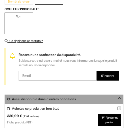
Bientôt de retour
COULEUR PRINCIPALE:
Noir
Que signifient les statuts ?
Recevoir une notification de disponibilité.
Saisissez votre adresse e-mail et nous vous informerons lorsque le produit
sera de nouveau disponible.
S'inscrire
Aussi disponible dans d'autres conditions
Achetez ce produit en bon état
339,99 €
(TVA incluse)
Ajouter au
Fiche produit (PDF)
panier