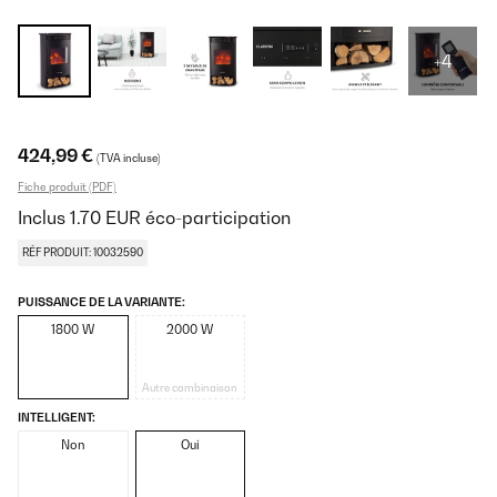
+4
424,99 €
(TVA incluse)
Fiche produit (PDF)
Inclus
1.70
EUR
éco-participation
RÉF PRODUIT: 10032590
PUISSANCE DE LA VARIANTE:
1800 W
2000 W
Autre combinaison
INTELLIGENT:
Non
Oui