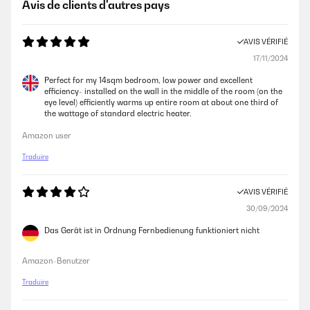
Avis de clients d'autres pays
AVIS VÉRIFIÉ
17/11/2024
Perfect for my 14sqm bedroom, low power and excellent
efficiency- installed on the wall in the middle of the room (on the
eye level) efficiently warms up entire room at about one third of
the wattage of standard electric heater.
Amazon user
Traduire
AVIS VÉRIFIÉ
30/09/2024
Das Gerät ist in Ordnung Fernbedienung funktioniert nicht
Amazon-Benutzer
Traduire