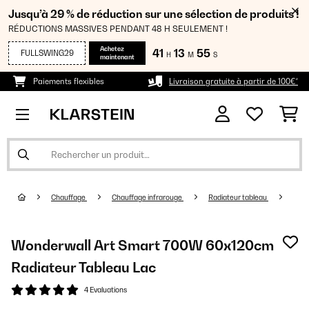
Jusqu’à 29 % de réduction sur une sélection de produits !
RÉDUCTIONS MASSIVES PENDANT 48 H SEULEMENT !
Achetez
41
13
55
FULLSWING29
H
M
S
maintenant
Paiements flexibles
Livraison gratuite à partir de 100€*
Chauffage
Chauffage infrarouge
Radiateur tableau
Wonderwall Art Smart 700W 60x120cm
Radiateur Tableau Lac
4 Evaluations