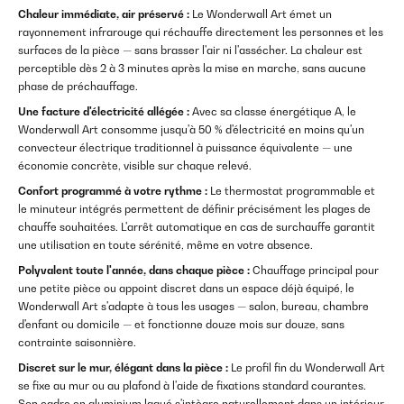
Chaleur immédiate, air préservé :
Le Wonderwall Art émet un
rayonnement infrarouge qui réchauffe directement les personnes et les
surfaces de la pièce — sans brasser l'air ni l'assécher. La chaleur est
perceptible dès 2 à 3 minutes après la mise en marche, sans aucune
phase de préchauffage.
Une facture d'électricité allégée :
Avec sa classe énergétique A, le
Wonderwall Art consomme jusqu'à 50 % d'électricité en moins qu'un
convecteur électrique traditionnel à puissance équivalente — une
économie concrète, visible sur chaque relevé.
Confort programmé à votre rythme :
Le thermostat programmable et
le minuteur intégrés permettent de définir précisément les plages de
chauffe souhaitées. L'arrêt automatique en cas de surchauffe garantit
une utilisation en toute sérénité, même en votre absence.
Polyvalent toute l'année, dans chaque pièce :
Chauffage principal pour
une petite pièce ou appoint discret dans un espace déjà équipé, le
Wonderwall Art s'adapte à tous les usages — salon, bureau, chambre
d'enfant ou domicile — et fonctionne douze mois sur douze, sans
contrainte saisonnière.
Discret sur le mur, élégant dans la pièce :
Le profil fin du Wonderwall Art
se fixe au mur ou au plafond à l'aide de fixations standard courantes.
Son cadre en aluminium laqué s'intègre naturellement dans un intérieur