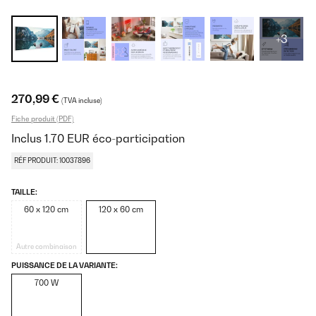
+3
270,99 €
(TVA incluse)
Fiche produit (PDF)
Inclus
1.70
EUR
éco-participation
RÉF PRODUIT: 10037896
TAILLE:
60 x 120 cm
120 x 60 cm
Autre combinaison
PUISSANCE DE LA VARIANTE:
700 W