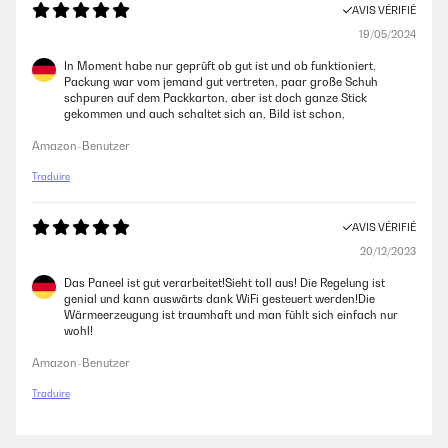
AVIS VÉRIFIÉ
19/05/2024
In Moment habe nur geprüft ob gut ist und ob funktioniert,
Packung war vom jemand gut vertreten, paar große Schuh
schpuren auf dem Packkarton, aber ist doch ganze Stick
gekommen und auch schaltet sich an, Bild ist schon,
Amazon-Benutzer
Traduire
AVIS VÉRIFIÉ
20/12/2023
Das Paneel ist gut verarbeitet!Sieht toll aus! Die Regelung ist
genial und kann auswärts dank WiFi gesteuert werden!Die
Wärmeerzeugung ist traumhaft und man fühlt sich einfach nur
wohl!
Amazon-Benutzer
Traduire