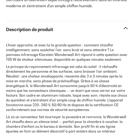
moderne et s'entretient d'un simple chiffon humide.
Description de produit
L'hiver approche, et avec lui la grande question : comment chauffer
intelligemment, sans assècher l'air, sans bruit et sans attendre ? Le
panneau infrarouge Klarstein Wonderwall Art répond à cette question avec
700 W de chaleur silencieuse, disponible en quelques minutes seulement.
Le principe du rayonnement infrarouge est celui du soleil : il réchauffe
directement les personnes et les surfaces, sans brasser l'air ambiant.
Résultat : une chaleur enveloppante, ressentie dès 2 à 3 minutes après la
mise en marche, sans phase de préchauffage. Grâce à sa classe
énergétique A, le Wonderwall Art consomme jusqu'à 50 % d'électricité en
moins que les convecteurs classiques — un écart que vous verrez sur votre
facture. Son cadre en aluminium robuste, laqué avec soin, résiste aux chocs
du quotidien et s'entretient d'un simple coup de chiffon humide. L'appareil
fonctionne sous 220–240 V, 50/60 Hz et dispose de la certification CE
conformément aux normes de sécurité européennes.
Là où un convecteur fait tournoyer la poussière et ronronne, le Wonderwall
Art chauffe dans un silence total — parfait pour la chambre à coucher, la
chambre d'enfant ou le bureau à domicile. Son profil fin et ses lignes
épurées en font un élément décoratif à part entière dans un intérieur