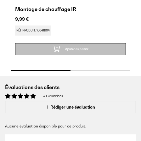
Montage de chauffage IR
Ch
9,99 €
9,
RÉF PRODUIT: 10048104
RÉ
Ajouter au panier
Évaluations des clients
4 Evaluations
Rédiger une évaluation
Aucune évaluation disponible pour ce produit.