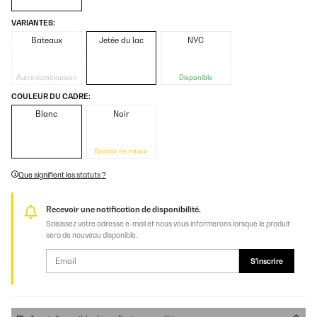
VARIANTES:
Bateaux
Jetée du lac
NYC
Autre combinaison
Disponible
COULEUR DU CADRE:
Blanc
Noir
Bientôt de retour
Que signifient les statuts ?
Recevoir une notification de disponibilité.
Saisissez votre adresse e-mail et nous vous informerons lorsque le produit
sera de nouveau disponible.
S'inscrire