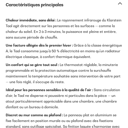
Caractéristiques principales
Chaleur immédiate, sans délai :
Le rayonnement infrarouge du Klarstein
Taal agit directement sur les personnes et les surfaces — comme la
chaleur du soleil. En 2 à 3 minutes, la puissance est pleine et entière,
sans aucune période de chauffe.
Une facture allégée dès le premier hiver :
Grâce à la classe énergétique
A, le Taal consomme jusqu'à 50 % d'électricité en moins qu'un radiateur
électrique classique, à confort thermique équivalent.
Un confort qui se gère tout seul :
Le thermostat réglable, la minuterie
programmable et la protection automatique contre la surchauffe
maintiennent la température souhaitée sans intervention de votre part
— une fois réglé, il s'occupe du reste.
Idéal pour les personnes sensibles à la qualité de l'air :
Sans circulation
d'air, le Taal ne disperse ni poussière ni particules dans la pièce — un
atout particulièrement appréciable dans une chambre, une chambre
d'enfant ou un bureau à domicile.
Discret au mur comme au plafond :
Le panneau plat en aluminium se
fixe facilement en position murale ou au plafond avec des fixations
standard, sans outillage spécialisé. Sa finition laquée s'harmonise avec