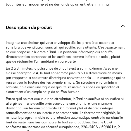
tout intérieur moderne et ne demande qu'un entretien minimal.
Description de produit
Imaginez une chaleur qui vous enveloppe dès les premières secondes —
sans bruit de ventilateur, sans air qui souffle, sans attente. C'est exactement
ce que propose le Klarstein Taal : un panneau infrarouge qui chauffe
directement les personnes et les surfaces, comme le ferait le soleil, plutôt
que de réchauffer l'air ambiant en pure perte.
En 2 à 3 minutes, la puissance de chauffe est à son maximum. Avec une
classe énergétique A, le Taal consomme jusqu'à 50 % d'électricité en moins
par rapport aux radiateurs électriques conventionnels — un avantage qui se
ressent sur la facture dès les premiers mois. Sa structure en aluminium
robuste, finie avec une laque de qualité, résiste aux chocs du quotidien et
s'entretient d'un simple coup de chiffon humide.
Parce qu'il ne met aucun air en circulation, le Taal ne soulève ni poussière ni
allergènes — une qualité précieuse dans une chambre, une chambre
d'enfant ou un bureau à domicile. Son format plat et discret s'intègre
naturellement dans un intérieur contemporain. Le thermostat réglable, la
minuterie programmable et la protection automatique contre la surchauffe
font du reste : une fois configuré, le Taal se fait oublier. Certifié CE et
conforme aux normes de sécurité européennes, 220–240 V / 50/60 Hz, 2