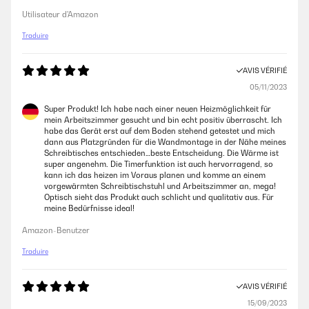
Utilisateur d'Amazon
Traduire
AVIS VÉRIFIÉ
05/11/2023
Super Produkt! Ich habe nach einer neuen Heizmöglichkeit für
mein Arbeitszimmer gesucht und bin echt positiv überrascht. Ich
habe das Gerät erst auf dem Boden stehend getestet und mich
dann aus Platzgründen für die Wandmontage in der Nähe meines
Schreibtisches entschieden…beste Entscheidung. Die Wärme ist
super angenehm. Die Timerfunktion ist auch hervorragend, so
kann ich das heizen im Voraus planen und komme an einem
vorgewärmten Schreibtischstuhl und Arbeitszimmer an, mega!
Optisch sieht das Produkt auch schlicht und qualitativ aus. Für
meine Bedürfnisse ideal!
Amazon-Benutzer
Traduire
AVIS VÉRIFIÉ
15/09/2023