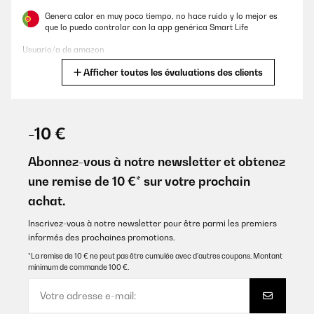
Genera calor en muy poco tiempo, no hace ruido y lo mejor es
que lo puedo controlar con la app genérica Smart Life
Usuario/a de amazon
Afficher toutes les évaluations des clients
Traduire
AVIS VÉRIFIÉ
17/02/2023
-10 €
Die Heizung kam pünktlich und gut verpackt bei uns an.Wir haben
uns für das Modell zur Wandmontage, ohne Stehfüße,
Abonnez-vous à notre newsletter et obtenez
entschieden. Zur Vereinfachung der Montage ist eine Schablone
une remise de 10 €* sur votre prochain
enthalten. Mit dieser kann man genau einzeichnen wo wie Löcher
für die Schrauben gebohrt werden müssen.Die Bedienung selbst
achat.
lässt sich an der Heizung selbst oder über die Fernbedienung
vornehmen. Hier kann man einstellen auf wie viel Grad die
Inscrivez-vous à notre newsletter pour être parmi les premiers
Heizung hochheizen soll und auch sogar einen Timer zum
automatischen Start aktivieren.Die Wlan Verknüpfung hat bislang
informés des prochaines promotions.
leider noch nicht geklappt, aber das liegt sicherlich an unserem
*La remise de 10 € ne peut pas être cumulée avec d’autres coupons. Montant
schwachen Wlan Signal. Ein Wlan Repeater ist bestellt, damit
minimum de commande 100 €.
sollte es klappen.Zur Heizung lässt sich sagen, dass sie wirklich
schnell Wärme abstrahlt und zwar diese angenehme Infrarot
Wärme. Gefällt mir viel besser als trockene Heizungsluft.