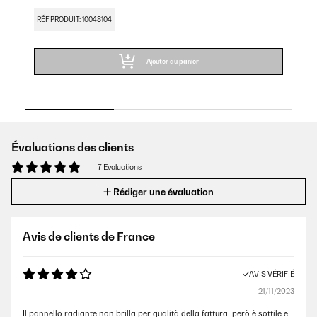
RÉF PRODUIT: 10048104
RÉ
Ajouter au panier
Évaluations des clients
7 Evaluations
Rédiger une évaluation
Avis de clients de France
AVIS VÉRIFIÉ
21/11/2023
Il pannello radiante non brilla per qualità della fattura, però è sottile e