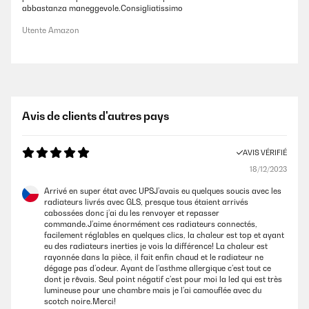
abbastanza maneggevole.Consigliatissimo
Utente Amazon
Avis de clients d'autres pays
AVIS VÉRIFIÉ
18/12/2023
Arrivé en super état avec UPSJ’avais eu quelques soucis avec les
radiateurs livrés avec GLS, presque tous étaient arrivés
cabossées donc j’ai du les renvoyer et repasser
commande.J’aime énormément ces radiateurs connectés,
facilement réglables en quelques clics, la chaleur est top et ayant
eu des radiateurs inerties je vois la différence! La chaleur est
rayonnée dans la pièce, il fait enfin chaud et le radiateur ne
dégage pas d’odeur. Ayant de l’asthme allergique c’est tout ce
dont je rêvais. Seul point négatif c’est pour moi la led qui est très
lumineuse pour une chambre mais je l’ai camouflée avec du
scotch noire.Merci!