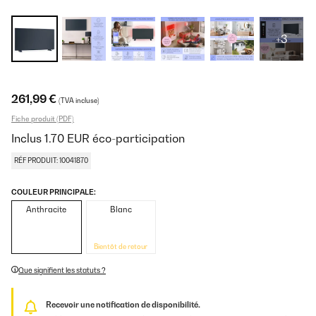
+3
261,99 €
(TVA incluse)
Fiche produit (PDF)
Inclus
1.70
EUR
éco-participation
RÉF PRODUIT: 10041870
COULEUR PRINCIPALE:
Anthracite
Blanc
Bientôt de retour
Que signifient les statuts ?
Recevoir une notification de disponibilité.