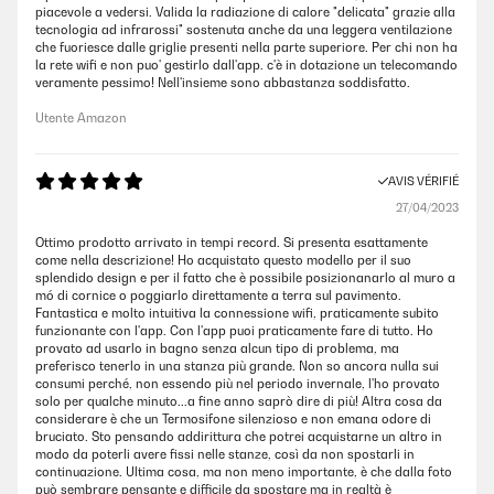
piacevole a vedersi. Valida la radiazione di calore "delicata" grazie alla
tecnologia ad infrarossi" sostenuta anche da una leggera ventilazione
che fuoriesce dalle griglie presenti nella parte superiore. Per chi non ha
la rete wifi e non puo' gestirlo dall'app. c'è in dotazione un telecomando
veramente pessimo! Nell'insieme sono abbastanza soddisfatto.
Utente Amazon
AVIS VÉRIFIÉ
27/04/2023
Ottimo prodotto arrivato in tempi record. Si presenta esattamente
come nella descrizione! Ho acquistato questo modello per il suo
splendido design e per il fatto che è possibile posizionanarlo al muro a
mó di cornice o poggiarlo direttamente a terra sul pavimento.
Fantastica e molto intuitiva la connessione wifi, praticamente subito
funzionante con l'app. Con l'app puoi praticamente fare di tutto. Ho
provato ad usarlo in bagno senza alcun tipo di problema, ma
preferisco tenerlo in una stanza più grande. Non so ancora nulla sui
consumi perché, non essendo più nel periodo invernale, l'ho provato
solo per qualche minuto...a fine anno saprò dire di più! Altra cosa da
considerare è che un Termosifone silenzioso e non emana odore di
bruciato. Sto pensando addirittura che potrei acquistarne un altro in
modo da poterli avere fissi nelle stanze, così da non spostarli in
continuazione. Ultima cosa, ma non meno importante, è che dalla foto
può sembrare pensante e difficile da spostare ma in realtà è