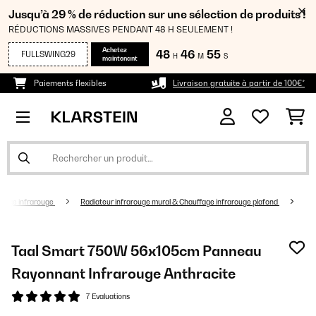
Jusqu’à 29 % de réduction sur une sélection de produits !
RÉDUCTIONS MASSIVES PENDANT 48 H SEULEMENT !
Achetez
48
46
55
FULLSWING29
H
M
S
maintenant
Paiements flexibles
Livraison gratuite à partir de 100€*
fage infrarouge
Radiateur infrarouge mural & Chauffage infrarouge plafond
Taal Smart 750W 56x105cm Panneau
Rayonnant Infrarouge Anthracite
7 Evaluations