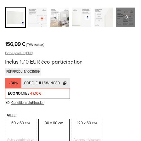
+2
156,99 €
(TVA incluse)
Fiche produit (PDF)
Inclus
1.70
EUR
éco-participation
RÉF PRODUIT: 10035169
-30%
CODE:
FULLSWING30
ÉCONOMIE :
47,10 €
Conditions d'utilisation
TAILLE:
50 x 60 cm
90 x 60 cm
120 x 60 cm
Autre combinaison
Autre combinaison