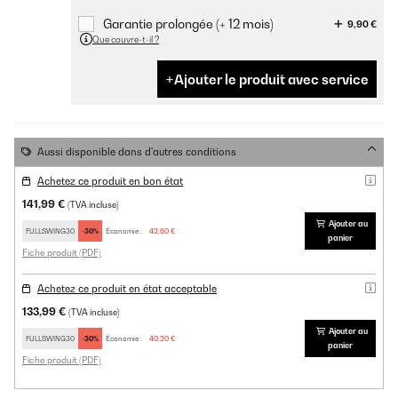
Garantie prolongée (+ 12 mois)
9,90 €
Que couvre-t-il ?
Ajouter le produit avec service
Aussi disponible dans d'autres conditions
Achetez ce produit en bon état
141,99 €
(TVA incluse)
Ajouter au
FULLSWING30
-30%
Économie :
42,60 €
panier
Fiche produit (PDF)
Achetez ce produit en état acceptable
133,99 €
(TVA incluse)
Ajouter au
FULLSWING30
-30%
Économie :
40,20 €
panier
Fiche produit (PDF)