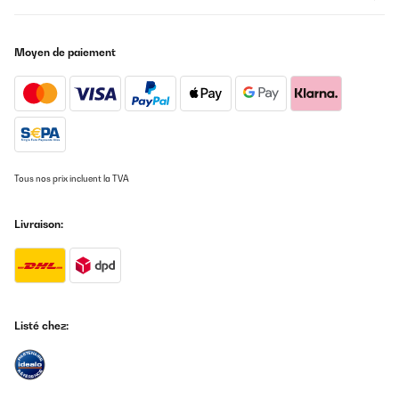
zu können . Bei uns als Zusatzheizung aber ein sehr sehr
angenehmes Wohngefühl.Was verstärken positiv hinzukommt ist
die geringe Leistungsaufnahme und an Tagen, an denen es
draußen kalt ist aber die Sonne scheint, können wir mit unserem
Moyen de paiement
Balkon Kraftwerk kostenlos Wärme erzeugen.Zu der
Fernbedienung und den Temperatursensor . Ob dieser haargenau
die exakte Temperatur anzeigt, kann ich nicht wirklich sagen
dazu fehlen mir die Messinstrumente. Jedoch wenn ich den
Temperatursensor auf 21 °C stelle und diesen circa 2 m vom
Paneel entfernt auf den Tisch stelle, schaltet dieses entsprechend
angenehm zu und ab, ohne dass es sich im Dauerbetrieb befindet
Also funktioniert auch dieses Teil in diesem Sinne. dies gibt mir
den Aufschluss, dass das Heizpaneel und der Thermostat sich
Tous nos prix incluent la TVA
gegenseitig in der Nähe befinden müssen, um auch entsprechend
aufeinander reagieren zu können.
Livraison:
Amazon-Benutzer
Traduire
AVIS VÉRIFIÉ
23/04/2023
Listé chez:
Produkt ist für den Preis okay
Amazon-Benutzer