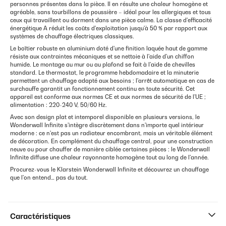
personnes présentes dans la pièce. Il en résulte une chaleur homogène et
agréable, sans tourbillons de poussière – idéal pour les allergiques et tous
ceux qui travaillent ou dorment dans une pièce calme. La classe d'efficacité
énergétique A réduit les coûts d'exploitation jusqu'à 50 % par rapport aux
systèmes de chauffage électriques classiques.
Le boîtier robuste en aluminium doté d'une finition laquée haut de gamme
résiste aux contraintes mécaniques et se nettoie à l'aide d'un chiffon
humide. Le montage au mur ou au plafond se fait à l'aide de chevilles
standard. Le thermostat, le programme hebdomadaire et la minuterie
permettent un chauffage adapté aux besoins ; l'arrêt automatique en cas de
surchauffe garantit un fonctionnement continu en toute sécurité. Cet
appareil est conforme aux normes CE et aux normes de sécurité de l'UE ;
alimentation : 220-240 V, 50/60 Hz.
Avec son design plat et intemporel disponible en plusieurs versions, le
Wonderwall Infinite s'intègre discrètement dans n'importe quel intérieur
moderne : ce n'est pas un radiateur encombrant, mais un véritable élément
de décoration. En complément du chauffage central, pour une construction
neuve ou pour chauffer de manière ciblée certaines pièces : le Wonderwall
Infinite diffuse une chaleur rayonnante homogène tout au long de l'année.
Procurez-vous le Klarstein Wonderwall Infinite et découvrez un chauffage
que l'on entend… pas du tout.
Caractéristiques