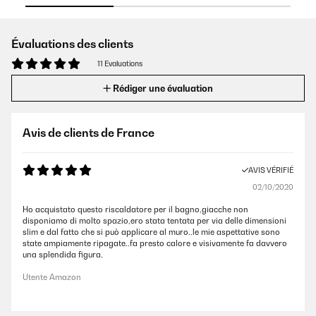
Évaluations des clients
11 Evaluations
Rédiger une évaluation
Avis de clients de France
AVIS VÉRIFIÉ
02/10/2020
Ho acquistato questo riscaldatore per il bagno,giacche non
disponiamo di molto spazio,ero stata tentata per via delle dimensioni
slim e dal fatto che si può applicare al muro..le mie aspettative sono
state ampiamente ripagate..fa presto calore e visivamente fa davvero
una splendida figura.
Utente Amazon