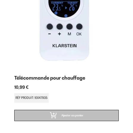
Télécommande pour chauffage
Vi
10,99 €
41
RÉF PRODUIT: 10047935
RÉ
Ajouter au panier