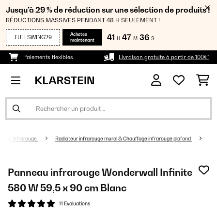
Jusqu’à 29 % de réduction sur une sélection de produits !
RÉDUCTIONS MASSIVES PENDANT 48 H SEULEMENT !
Achetez
41
47
36
FULLSWING29
H
M
S
maintenant
Paiements flexibles
Livraison gratuite à partir de 100€*
fage infrarouge
Radiateur infrarouge mural & Chauffage infrarouge plafond
Panneau infrarouge Wonderwall Infinite
580 W 59,5 x 90 cm Blanc
11 Evaluations