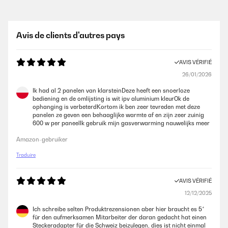
Avis de clients d'autres pays
AVIS VÉRIFIÉ
26/01/2026
Ik had al 2 panelen van klarsteinDeze heeft een snoerloze
bediening en de omlijsting is wit ipv aluminium kleurOk de
ophanging is verbeterdKortom ik ben zeer tevreden met deze
panelen ze geven een behaaglijke warmte af en zijn zeer zuinig
600 w per paneelIk gebruik mijn gasverwarming nauwelijks meer
Amazon-gebruiker
Traduire
AVIS VÉRIFIÉ
12/12/2025
Ich schreibe selten Produktrezensionen aber hier braucht es 5*
für den aufmerksamen Mitarbeiter der daran gedacht hat einen
Steckeradapter für die Schweiz beizulegen, dies ist nicht einmal