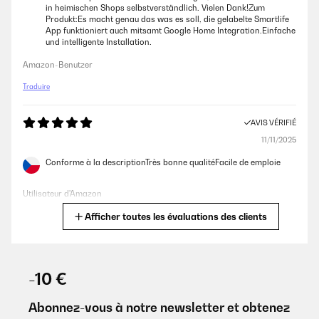
in heimischen Shops selbstverständlich. Vielen Dank!Zum
Produkt:Es macht genau das was es soll, die gelabelte Smartlife
App funktioniert auch mitsamt Google Home Integration.Einfache
und intelligente Installation.
Amazon-Benutzer
Traduire
AVIS VÉRIFIÉ
11/11/2025
Conforme à la descriptionTrès bonne qualitéFacile de emploie
Utilisateur d'Amazon
Afficher toutes les évaluations des clients
Traduire
AVIS VÉRIFIÉ
13/11/2024
-10 €
Habe diese sehr schmalen Heizkörper für Deckenmontage in
Schrägdeckenraum gekauft.Drei Stück à 300 W sind für eine
Abonnez-vous à notre newsletter et obtenez
Fläche von 24qm sicher knapp bemessen. Sie schaffen aber, gut