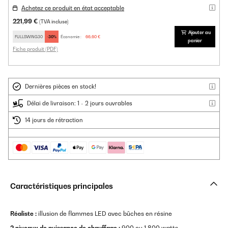
Achetez ce produit en état acceptable
221,99 €
(TVA incluse)
Ajouter au
FULLSWING30
-30%
Économie :
66,60 €
panier
Fiche produit (PDF)
Dernières pièces en stock!
Délai de livraison: 1 - 2 jours ouvrables
14 jours de rétraction
Caractéristiques principales
Réaliste :
illusion de flammes LED avec bûches en résine
2 niveaux de puissance de chauffage :
900 ou 1 800 watts