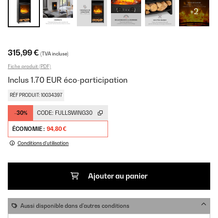
+2
315,99 €
(TVA incluse)
Fiche produit (PDF)
Inclus
1.70
EUR
éco-participation
RÉF PRODUIT: 10034397
-30%
CODE:
FULLSWING30
ÉCONOMIE :
94,80 €
Conditions d'utilisation
Ajouter au panier
Aussi disponible dans d'autres conditions