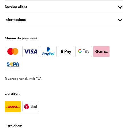
Amazon-Benutzer
Service client
Traduire
Informations
AVIS VÉRIFIÉ
22/01/2024
Moyen de paiement
Absolutely love this fire looks amazing and is so easy to use . I
accidentally order 2 fires and the customer service from the
company was brilliant and where in constant contact me with !
Amazon-Benutzer
Traduire
Tous nos prix incluent la TVA
AVIS VÉRIFIÉ
13/12/2023
Livraison:
El producto es como se especifica la llamas son bastante reales
y la función de calefacción funciona perfectamente vendedor
muy responsable
Usuario/a de amazon
Traduire
Listé chez: