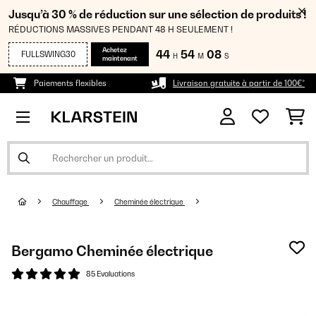
Jusqu’à 30 % de réduction sur une sélection de produits !
RÉDUCTIONS MASSIVES PENDANT 48 H SEULEMENT !
Achetez
44
54
08
FULLSWING30
H
M
S
maintenant
Paiements flexibles
Livraison gratuite à partir de 100€*
Chauffage
Cheminée électrique
Bergamo Cheminée électrique
85 Evaluations