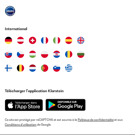
AVIS VÉRIFIÉ
06/12/2023
Wir sind mit der Heizleistung absolut zufrieden, der kleine Raum
International
(gut 10 m²) wird in Nullkommanix warm. Optik und Verarbeitung
stimmen auch, klare Kaufempfehlung
Amazon-Benutzer
Traduire
AVIS VÉRIFIÉ
06/12/2023
Kam gut verpackt in doppelten Karton und Styropor . Macht
Télécharger l'application Klarstein
schönes Raumgefühl
Amazon-Benutzer
Traduire
Ce site est protégé par reCAPTCHA et est soumis à la
Politique de confidentialité
et aux
Conditions d'utilisation
de Google.
AVIS VÉRIFIÉ
05/12/2023