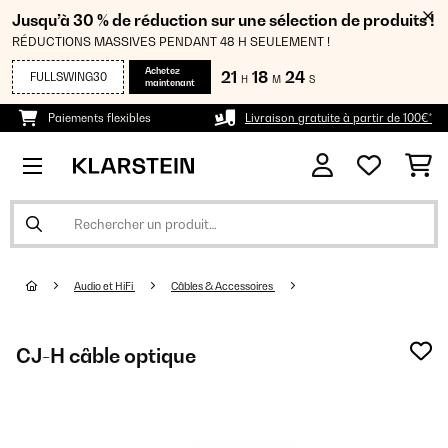
Jusqu’à 30 % de réduction sur une sélection de produits !
RÉDUCTIONS MASSIVES PENDANT 48 H SEULEMENT !
Achetez
21
18
22
FULLSWING30
H
M
S
maintenant
Paiements flexibles
Livraison gratuite à partir de 100€*
Audio et HiFi
Câbles & Accessoires
CJ-H câble optique