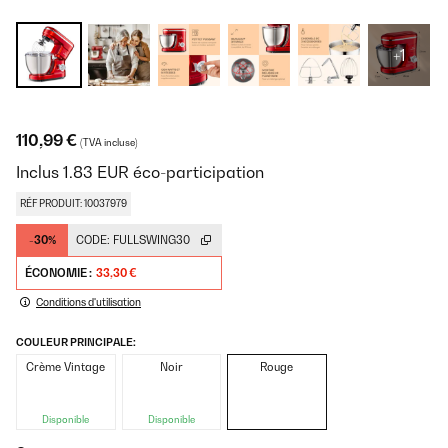
+1
110,99 €
(TVA incluse)
Inclus
1.83
EUR
éco-participation
RÉF PRODUIT: 10037979
-30%
CODE:
FULLSWING30
ÉCONOMIE :
33,30 €
Conditions d'utilisation
COULEUR PRINCIPALE:
Crème Vintage
Noir
Rouge
Disponible
Disponible