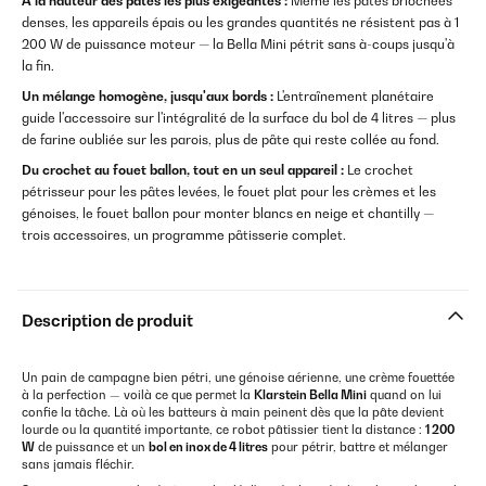
À la hauteur des pâtes les plus exigeantes :
Même les pâtes briochées
denses, les appareils épais ou les grandes quantités ne résistent pas à 1
200 W de puissance moteur — la Bella Mini pétrit sans à-coups jusqu'à
la fin.
Un mélange homogène, jusqu'aux bords :
L'entraînement planétaire
guide l'accessoire sur l'intégralité de la surface du bol de 4 litres — plus
de farine oubliée sur les parois, plus de pâte qui reste collée au fond.
Du crochet au fouet ballon, tout en un seul appareil :
Le crochet
pétrisseur pour les pâtes levées, le fouet plat pour les crèmes et les
génoises, le fouet ballon pour monter blancs en neige et chantilly —
trois accessoires, un programme pâtisserie complet.
Description de produit
Un pain de campagne bien pétri, une génoise aérienne, une crème fouettée
à la perfection — voilà ce que permet la
Klarstein Bella Mini
quand on lui
confie la tâche. Là où les batteurs à main peinent dès que la pâte devient
lourde ou la quantité importante, ce robot pâtissier tient la distance :
1 200
W
de puissance et un
bol en inox de 4 litres
pour pétrir, battre et mélanger
sans jamais fléchir.