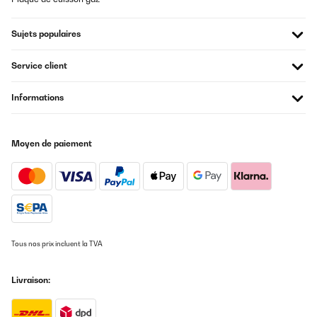
J'adore ce robot pâtissier ! J'avais un modèle précédent, un cran
AVIS VÉRIFIÉ
au-dessus, mais celui-ci est parfait à l'usage. Il est efficace et très
19/01/2024
simple à utiliser.C'est le meilleur choix que j'ai fait.Je le
Sujets populaires
recommande sans hésiter.
La figlia è contenta ci sta perfettamente nella sua piccola cucina.
Service client
Utilisateur d'Amazon
Utente Amazon
Traduire
Informations
AVIS VÉRIFIÉ
AVIS VÉRIFIÉ
19/01/2024
08/11/2025
Moyen de paiement
La figlia è contenta ci sta perfettamente nella sua piccola cucina.
Bisher 2 feste Teige geknetet!Super geworden.Kleine, starke
Utente Amazon
Maschine .Preislich hervorzuheben.
Amazon-Benutzer
AVIS VÉRIFIÉ
Traduire
12/11/2023
Tous nos prix incluent la TVA
Davvero consigliata! Fa egregiamente il lavoro di molte "sorelle
AVIS VÉRIFIÉ
maggiori".
29/08/2025
Livraison:
Utente Amazon
Für Hausgebrauch sehr gut