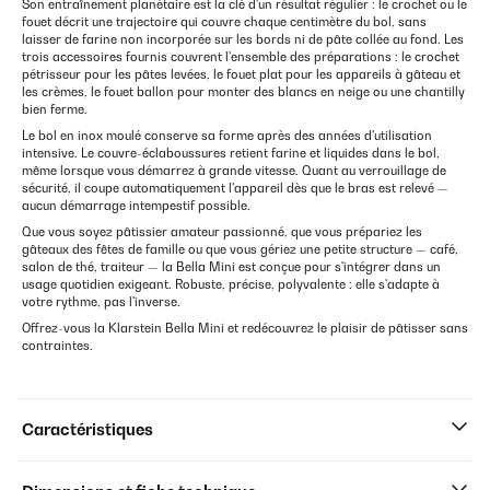
Son entraînement planétaire est la clé d'un résultat régulier : le crochet ou le
fouet décrit une trajectoire qui couvre chaque centimètre du bol, sans
laisser de farine non incorporée sur les bords ni de pâte collée au fond. Les
trois accessoires fournis couvrent l'ensemble des préparations : le crochet
pétrisseur pour les pâtes levées, le fouet plat pour les appareils à gâteau et
les crèmes, le fouet ballon pour monter des blancs en neige ou une chantilly
bien ferme.
Le bol en inox moulé conserve sa forme après des années d'utilisation
intensive. Le couvre-éclaboussures retient farine et liquides dans le bol,
même lorsque vous démarrez à grande vitesse. Quant au verrouillage de
sécurité, il coupe automatiquement l'appareil dès que le bras est relevé —
aucun démarrage intempestif possible.
Que vous soyez pâtissier amateur passionné, que vous prépariez les
gâteaux des fêtes de famille ou que vous gériez une petite structure — café,
salon de thé, traiteur — la Bella Mini est conçue pour s'intégrer dans un
usage quotidien exigeant. Robuste, précise, polyvalente : elle s'adapte à
votre rythme, pas l'inverse.
Offrez-vous la Klarstein Bella Mini et redécouvrez le plaisir de pâtisser sans
contraintes.
Caractéristiques