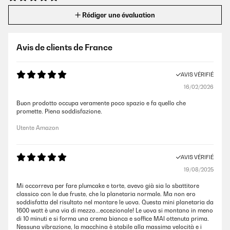
Rédiger une évaluation
Avis de clients de France
AVIS VÉRIFIÉ
16/02/2026
Buon prodotto occupa veramente poco spazio e fa quello che
promette. Piena soddisfazione.
Utente Amazon
AVIS VÉRIFIÉ
19/08/2025
Mi occorreva per fare plumcake e torte, avevo già sia lo sbattitore
classico con le due fruste, che la planetaria normale. Ma non ero
soddisfatta del risultato nel montare le uova. Questa mini planetaria da
1600 watt è una via di mezzo...eccezionale! Le uova si montano in meno
di 10 minuti e si forma una crema bianca e soffice MAI ottenuta prima.
Nessuna vibrazione, la macchina è stabile alla massima velocità e i