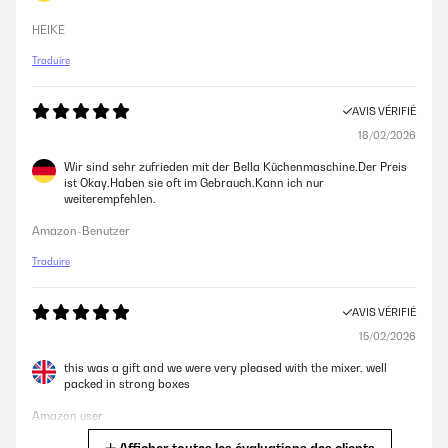
HEIKE
AVIS VÉRIFIÉ
Traduire
09/04/2024
Per un single trovare una di queste planetarie piccoline (sotto ai 5 kg.) è
AVIS VÉRIFIÉ
un'impresa; io l'ho presa scontata e, con meno di 80 euro mi sono
18/02/2026
portato a casa questo modellino. Semplice da usare e molto potente,
ottimo l'impasto del pane, anche quello integrale al 100% e pizze e dolci
Wir sind sehr zufrieden mit der Bella Küchenmaschine.Der Preis
vengono perfetti. Grazie.
ist Okay.Haben sie oft im Gebrauch.Kann ich nur
weiterempfehlen.
Utente Amazon
Amazon-Benutzer
Traduire
AVIS VÉRIFIÉ
05/04/2024
AVIS VÉRIFIÉ
Per l'uso domestico funziona benissimo. Ho impastato un kg e mezzo di
farina in pochissimo tempo, è silenzioso ed efficace. Sono contenta di
15/02/2026
aver deciso di comprare robot e impastatrice separati, funziona tutto
molto meglio. Mi sento di consigliarlo
this was a gift and we were very pleased with the mixer. well
packed in strong boxes
Utente Amazon
Amazon user
Traduire