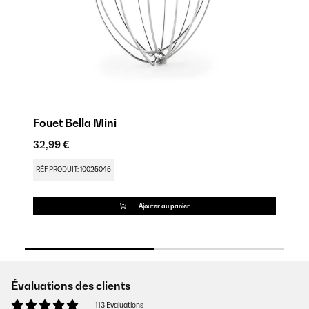
Fouet Bella Mini
Ba
32,99 €
27
RÉF PRODUIT: 10025045
RÉ
Ajouter au panier
Évaluations des clients
113 Evaluations