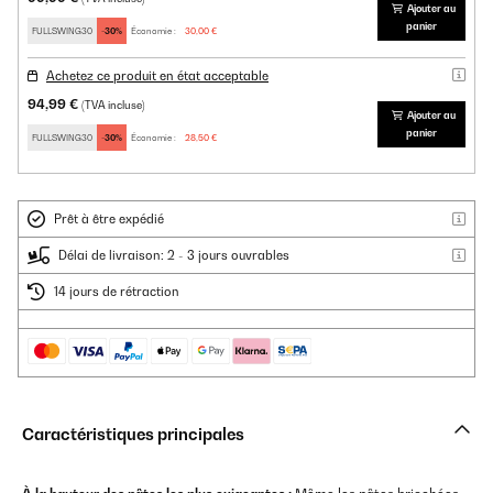
Ajouter au
panier
FULLSWING30
-30%
Économie :
30,00 €
Achetez ce produit en état acceptable
94,99 €
(TVA incluse)
Ajouter au
panier
FULLSWING30
-30%
Économie :
28,50 €
Prêt à être expédié
Délai de livraison: 2 - 3 jours ouvrables
14 jours de rétraction
Caractéristiques principales