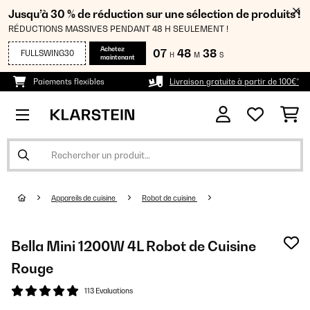
Jusqu’à 30 % de réduction sur une sélection de produits !
RÉDUCTIONS MASSIVES PENDANT 48 H SEULEMENT !
Achetez
07
48
38
FULLSWING30
H
M
S
maintenant
Paiements flexibles
Livraison gratuite à partir de 100€*
Appareils de cuisine
Robot de cuisine
Bella Mini 1200W 4L Robot de Cuisine
Rouge
113 Evaluations