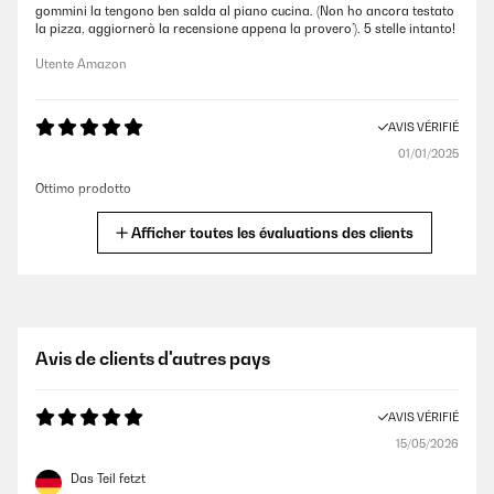
gommini la tengono ben salda al piano cucina. (Non ho ancora testato
la pizza, aggiornerò la recensione appena la provero’). 5 stelle intanto!
Utente Amazon
AVIS VÉRIFIÉ
01/01/2025
Ottimo prodotto
Utente Amazon
Afficher toutes les évaluations des clients
AVIS VÉRIFIÉ
21/04/2024
Consegna precisa e puntuale... Sicuramente per il suo prezzo non
Avis de clients d'autres pays
potevo aspettarmi la perfezione. Le 4 stelle riguardano non le
prestazioni della (stabile grazie alle ventose, abbastanza silenziosa ed
efficiente, ben fornita di accessori) quanto alcuni auspicati
AVIS VÉRIFIÉ
miglioramenti nella sua struttura, che la rendano più agevolmente
utilizzabile... Comunque se non volete spendere tanto e volete un valido
15/05/2026
alleato... Consiglio
Das Teil fetzt
Utente Amazon