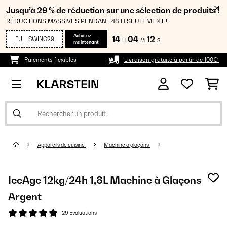
Jusqu’à 29 % de réduction sur une sélection de produits !
RÉDUCTIONS MASSIVES PENDANT 48 H SEULEMENT !
Achetez
14
04
12
FULLSWING29
H
M
S
maintenant
Paiements flexibles
Livraison gratuite à partir de 100€*
Appareils de cuisine
Machine à glaçons
IceAge 12kg/24h 1,8L Machine à Glaçons
Argent
29 Evaluations