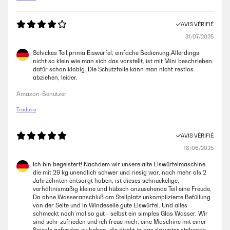
acqua in bottiglia, non serve pulire nulla, L acqua, a meno che non
abbia troppo calcare non fa danni. E soprattutto, L acqua non sporca!
AVIS VÉRIFIÉ
Utente Amazon
31/07/2025
Schickes Teil,prima Eiswürfel, einfache Bedienung.Allerdings
AVIS VÉRIFIÉ
nicht so klein wie man sich das vorstellt, ist mit Mini beschrieben,
dafür schon klobig. Die Schutzfolie kann man nicht restlos
02/10/2021
abziehen, leider.
consegnato il Fabbricatore, lo ho collegato ed acceso, mi segnalava
Amazon-Benutzer
sempre, dopo vari tentativi e riaccensioni come da manuale,
contenitore pieno. CONTATTATA la ditta, ricevuto IN GIORNATA risposta
Traduire
e istruzioni per la resa in riparazione, PENSAVO di dover attendere
mesi, arrivata mail 3gg dopo ricevuto il pacco nella sede in Germania,
sempre speranzoso ma dubbioso dei tempi ...... dopo 7/8 gg dal RESO,
AVIS VÉRIFIÉ
arrivato un NUVO fabbricatore ,provato, tutto OK. consiglio e ribadisco
la SERIETA’, CORTESIA e SOLLECITUDINE di questa DITTA
18/06/2025
Utente Amazon
Ich bin begeistert! Nachdem wir unsere alte Eiswürfelmaschine,
die mit 29 kg unendlich schwer und riesig war, nach mehr als 2
Jahrzehnten entsorgt haben, ist dieses schnuckelige,
verhältnismäßig kleine und hübsch anzusehende Teil eine Freude.
Da ohne Wasseranschluß am Stellplatz unkomplizierte Befüllung
von der Seite und in Windeseile gute Eiswürfel. Und alles
schmeckt noch mal so gut - selbst ein simples Glas Wasser. Wir
sind sehr zufrieden und ich freue mich, eine Maschine mit einer