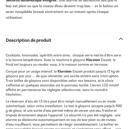
Sécurité automatique intégrée :
une alarme se déclenche dès que le
bac est plein ou que le niveau d'eau devient trop bas — et le boîtier en
acier inoxydable brossé s'entretient en un instant après chaque
utilisation.
Description de produit
Cocktails, limonades, apéritifs entre amis : chaque verre mérite d'être servi
à la bonne température. Avec la machine à glaçons
Klarstein
Eiszeit, le
froid est toujours au rendez-vous, à la maison comme en terrasse.
Conçue pour un usage intensif, la
Klarstein
Eiszeit produit jusqu'à 12 kg de
glaçons par jour — de quoi alimenter une soirée entière sans interruption.
Trois tailles de glaçons sont disponibles selon vos besoins, et le choix
s'effectue en quelques secondes via le panneau tactile. L'écran LCD intuitif
affiche en permanence les réglages sélectionnés, sans la moindre
hésitation.
Le réservoir d'eau de 1,5 litre peut être rempli manuellement ou en mode
automatique, selon votre installation. Le bac à glaçons accepte jusqu'à 600
g de glace, et une sortie d'eau permet même de verser une eau fraîche et
limpide directement depuis l'appareil. La sécurité n'a pas été négligée : une
alarme se déclenche automatiquement en cas de bac plein ou de niveau
d'eau insuffisant, vous permettant de réagir immédiatement. Le boîtier en