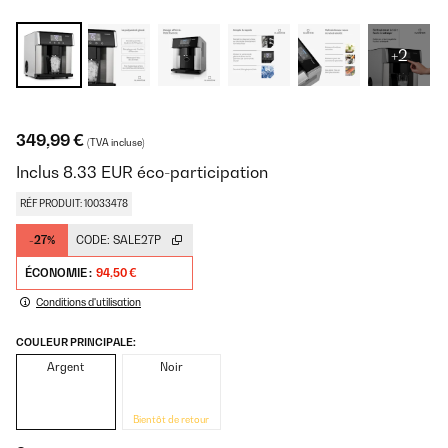
+2
349,99 €
(TVA incluse)
Inclus
8.33
EUR
éco-participation
RÉF PRODUIT: 10033478
-27%
CODE:
SALE27P
ÉCONOMIE :
94,50 €
Conditions d'utilisation
COULEUR PRINCIPALE:
Argent
Noir
Bientôt de retour