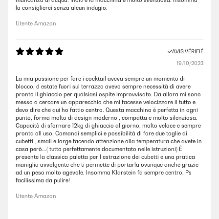
mancanza di acqua. Inoltre la macchina è molto silenziosa. Insomma
la consiglierei senza alcun indugio.
Utente Amazon
AVIS VÉRIFIÉ
19/10/2023
La mia passione per fare i cocktail aveva sempre un momento di
blocco, d estate fuori sul terrazzo avevo sempre necessità di avere
pronto il ghiaccio per qualsiasi ospite improvvisato. Da allora mi sono
messo a cercare un apparecchio che mi facesse velocizzare il tutto e
devo dire che qui ho fattio centro. Questa macchina è perfetta in ogni
punto, forma molto di design moderno , compatta e molto silenziosa.
Capacità di sfornare 12kg di ghiaccio al giorno, molto veloce e sempre
pronta all uso. Comandi semplici e possibilità di fare due taglie di
cubetti , small e large facendo attenzione alla temperatura che avete in
casa però...( tutto perfettamente documentato nelle istruzioni) È
presente la classica paletta per l estrazione dei cubetti e una pratica
maniglia avvolgente che ti permette di portarla ovunque anche grazie
ad un peso molto agevole. Insomma Klarstein fa sempre centro. Ps
facilissima da pulire!
Utente Amazon