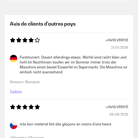
Avis de clients d'autres pays
AVIS VÉRIFIÉ
27/01/2026
Funktioniert. Dauert allerdings etwas. Würfel sind recht klein und
hohl.Im Nachhinein kaufen wir im Sommer immer trotz der
Maschine einen beutel Eiswürfel im Supermarkt. Die Maschine ist
einfach nicht ausreichend
Amazon-Benutzer
Traduire
AVIS VÉRIFIÉ
09/08/2025
très bon matériel fait des glaçons en moins d'une heure
Utilisateur d'Amazon