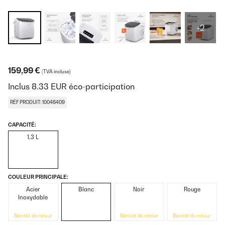
+2
159,99 €
(TVA incluse)
Inclus
8.33
EUR
éco-participation
RÉF PRODUIT: 10046409
CAPACITÉ:
1,3 L
COULEUR PRINCIPALE:
Acier
Blanc
Noir
Rouge
Inoxydable
Bientôt de retour
Bientôt de retour
Bientôt de retour