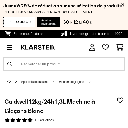
Jusqu’à 29 % de réduction sur une sélection de produits !
RÉDUCTIONS MASSIVES PENDANT 48 H SEULEMENT !
Achetez
30
12
39
FULLSWING29
H
M
S
maintenant
Paiements flexibles
Livraison gratuite à partir de 100€*
Appareils de cuisine
Machine à glaçons
Caldwell 12kg/24h 1,3L Machine à
Glaçons Blanc
17 Evaluations