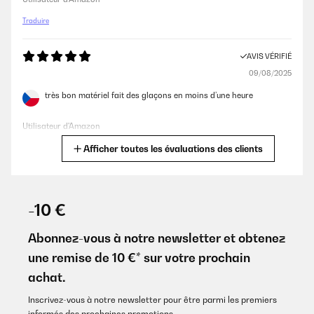
Traduire
AVIS VÉRIFIÉ
09/08/2025
très bon matériel fait des glaçons en moins d’une heure
Utilisateur d'Amazon
Afficher toutes les évaluations des clients
Traduire
AVIS VÉRIFIÉ
03/08/2025
-10 €
Great value for money, makes ice pronto time and after approx
1.5 hours it fills a decent size bag
Abonnez-vous à notre newsletter et obtenez
une remise de 10 €* sur votre prochain
Amazon user
achat.
Traduire
Inscrivez-vous à notre newsletter pour être parmi les premiers
informés des prochaines promotions.
AVIS VÉRIFIÉ