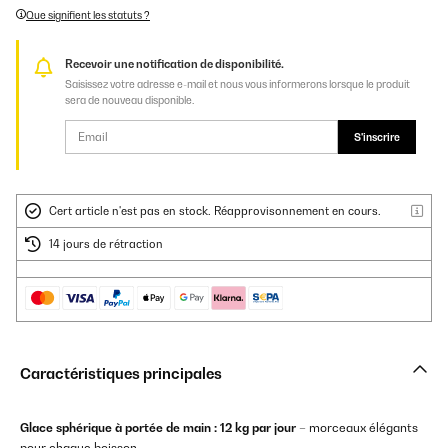
Que signifient les statuts ?
Recevoir une notification de disponibilité.
Saisissez votre adresse e-mail et nous vous informerons lorsque le produit
sera de nouveau disponible.
S'inscrire
Cert article n'est pas en stock. Réapprovisonnement en cours.
14 jours de rétraction
Caractéristiques principales
Glace sphérique à portée de main :
12 kg par jour
– morceaux élégants
pour chaque boisson