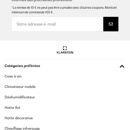
07/07/2025
*La remise de 10 € ne peut pas être cumulée avec d’autres coupons. Montant
minimum de commande 100 €.
Preiswertes Gerät, lief die letzten heißen Tage praktisch rund um
die Uhr. Funktioniert einwandfrei. Schnelle Eiswürfelbereitschaft.
Kann man wirklich nur empfehlen.
Amazon-Benutzer
Traduire
AVIS VÉRIFIÉ
25/05/2025
Catégories préférées
Sehr
Cave à vin
Climatiseur mobile
Amazon-Benutzer
Traduire
Déshumidificateur
Hotte îlot
AVIS VÉRIFIÉ
03/02/2025
Hotte décorative
Works great, don't have to buy ice anymore!
Chauffage infrarouge