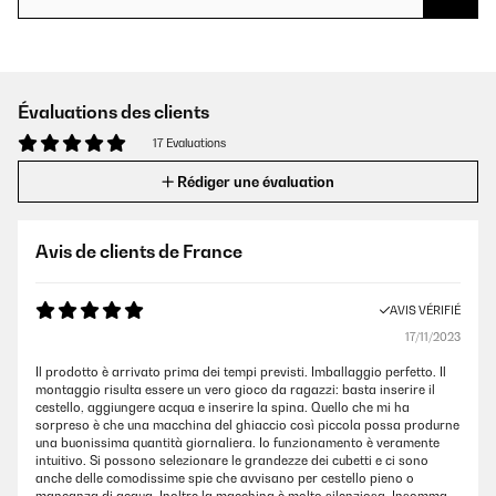
Évaluations des clients
17 Evaluations
Rédiger une évaluation
Avis de clients de France
AVIS VÉRIFIÉ
17/11/2023
Il prodotto è arrivato prima dei tempi previsti. Imballaggio perfetto. Il
montaggio risulta essere un vero gioco da ragazzi: basta inserire il
cestello, aggiungere acqua e inserire la spina. Quello che mi ha
sorpreso è che una macchina del ghiaccio così piccola possa produrne
una buonissima quantità giornaliera. Io funzionamento è veramente
intuitivo. Si possono selezionare le grandezze dei cubetti e ci sono
anche delle comodissime spie che avvisano per cestello pieno o