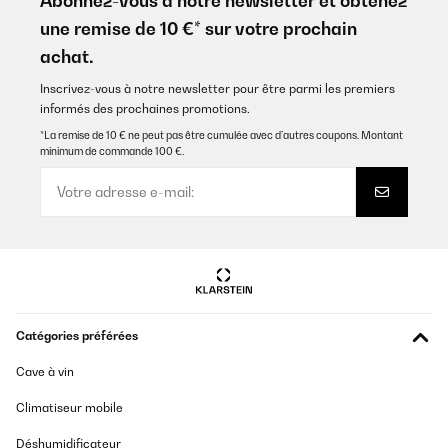
Abonnez-vous à notre newsletter et obtenez
Amazon-Benutzer
une remise de 10 €* sur votre prochain
achat.
Traduire
Inscrivez-vous à notre newsletter pour être parmi les premiers
AVIS VÉRIFIÉ
informés des prochaines promotions.
12/08/2025
*La remise de 10 € ne peut pas être cumulée avec d’autres coupons. Montant
minimum de commande 100 €.
So soll ein Kaffeevollautomat für den Hausgebrauch sein. Das
Ergebnis: Geringer Aufwand, prima Kaffee (natürlich kommt es
auch auf die Kaffesorte an).
Amazon-Benutzer
Traduire
AVIS VÉRIFIÉ
23/06/2025
Catégories préférées
Einfach Genial
Cave à vin
Amazon-Benutzer
Climatiseur mobile
Traduire
Déshumidificateur