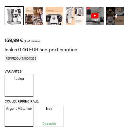
+4
159,99 €
(TVA incluse)
Inclus
0.46
EUR
éco-participation
RÉF PRODUIT: 10041253
VARIANTES:
libeica
COULEUR PRINCIPALE:
Argent Métallisé
Noir
Disponible