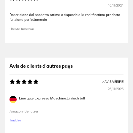
15/11/2024
Descrizione del prodotto ottima e rispecchia la realtàottimo prodotto
funziona perfettamente
Utente Amazon
Avis de clients d'autres pays
AVIS VÉRIFIÉ
25/11/2025
Eine gute Expresso Maschine.Einfach toll
Amazon-Benutzer
Traduire