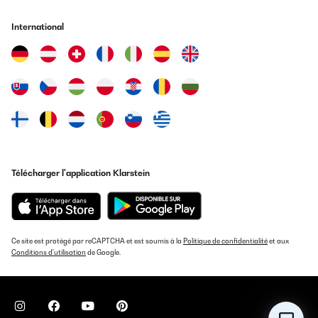
buen café dará un café inigualable.totalmente
recomendable.iremos editando la opinión ,pero la verdad buena
International
inversión un diez
Usuario/a de amazon
Traduire
AVIS VÉRIFIÉ
19/12/2024
La cafetera es buena. Faltaria unos botones/display para las
diferentes opciones de café.El espacio para poner las tazas es
Télécharger l'application Klarstein
para tazas pequeñas.
Usuario/a de amazon
Traduire
Ce site est protégé par reCAPTCHA et est soumis à la
Politique de confidentialité
et aux
Conditions d'utilisation
de Google.