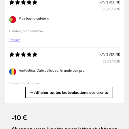
AVIS VÉRIFIÉ
05/10/2025
Muy buena cafetera
Usuario/a de amazon
Traduire
AVIS VÉRIFIÉ
22/09/2025
Fantástica. Café delicioso. Grande compra
Usuário da Amazon
Afficher toutes les évaluations des clients
Traduire
AVIS VÉRIFIÉ
01/09/2025
-10 €
Preis-Leistungsverhältnis gut!