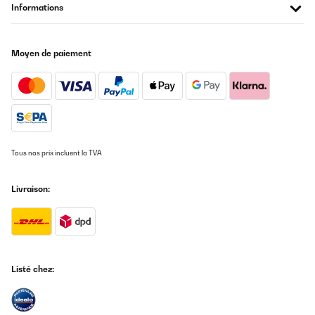
AVIS VÉRIFIÉ
Informations
29/12/2024
Alles gute
Moyen de paiement
Amazon-Benutzer
Traduire
AVIS VÉRIFIÉ
27/12/2024
Tous nos prix incluent la TVA
Buena calidad y excelente servicio de atención al cliente , fiel a
esta marca
Livraison:
Usuario/a de amazon
Traduire
AVIS VÉRIFIÉ
Listé chez:
24/12/2024
Una maquina estupenda,el café como el del bar o mejor
incluso.....muy buena .Hay q pillarle las medidas y el uso de un