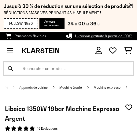
Jusqu’à 30 % de réduction sur une sélection de produits !
RÉDUCTIONS MASSIVES PENDANT 48 H SEULEMENT !
Achetez
34
00
36
FULLSWING30
H
M
S
maintenant
Paiements flexibles
Livraison gratuite à partir de 100€*
Appareils de cuisine
Machine à café
Machine expresso
Libeica 1350W 19bar Machine Expresso
Argent
15 Evaluations