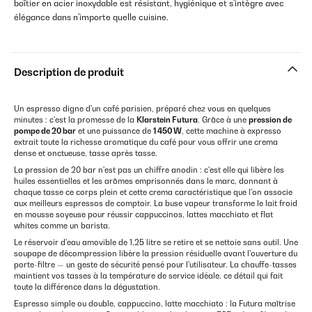
boîtier en acier inoxydable est résistant, hygiénique et s'intègre avec
élégance dans n'importe quelle cuisine.
Description de produit
Un espresso digne d'un café parisien, préparé chez vous en quelques
minutes : c'est la promesse de la
Klarstein Futura
. Grâce à une
pression de
pompe de 20 bar
et une puissance de
1 450 W
, cette machine à expresso
extrait toute la richesse aromatique du café pour vous offrir une crema
dense et onctueuse, tasse après tasse.
La pression de 20 bar n'est pas un chiffre anodin : c'est elle qui libère les
huiles essentielles et les arômes emprisonnés dans le marc, donnant à
chaque tasse ce corps plein et cette crema caractéristique que l'on associe
aux meilleurs espressos de comptoir. La buse vapeur transforme le lait froid
en mousse soyeuse pour réussir cappuccinos, lattes macchiato et flat
whites comme un barista.
Le réservoir d'eau amovible de 1,25 litre se retire et se nettoie sans outil. Une
soupape de décompression libère la pression résiduelle avant l'ouverture du
porte-filtre — un geste de sécurité pensé pour l'utilisateur. La chauffe-tasses
maintient vos tasses à la température de service idéale, ce détail qui fait
toute la différence dans la dégustation.
Espresso simple ou double, cappuccino, latte macchiato : la Futura maîtrise