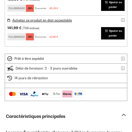
Ajouter au
panier
FULLSWING30
-30%
Économie :
45,30 €
Achetez ce produit en état acceptable
141,99 €
(TVA incluse)
Ajouter au
panier
FULLSWING30
-30%
Économie :
42,60 €
Prêt à être expédié
Délai de livraison: 2 - 3 jours ouvrables
14 jours de rétraction
Caractéristiques principales