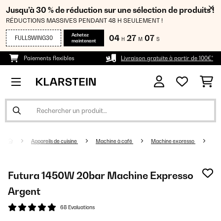
Jusqu’à 30 % de réduction sur une sélection de produits !
RÉDUCTIONS MASSIVES PENDANT 48 H SEULEMENT !
Achetez
04
27
06
FULLSWING30
H
M
S
maintenant
Paiements flexibles
Livraison gratuite à partir de 100€*
Appareils de cuisine
Machine à café
Machine expresso
Futura 1450W 20bar Machine Expresso
Argent
68 Evaluations