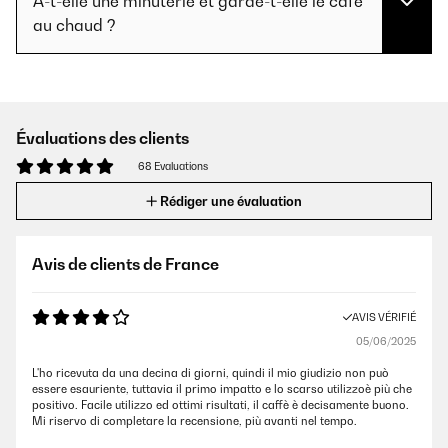
A-t-elle une minuterie et garde-t-elle le café
au chaud ?
Évaluations des clients
68 Evaluations
Rédiger une évaluation
Avis de clients de France
AVIS VÉRIFIÉ
05/06/2025
L'ho ricevuta da una decina di giorni, quindi il mio giudizio non può
essere esauriente, tuttavia il primo impatto e lo scarso utilizzoè più che
positivo. Facile utilizzo ed ottimi risultati, il caffè è decisamente buono.
Mi riservo di completare la recensione, più avanti nel tempo.