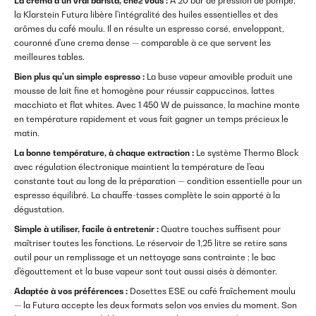
La crema d'un vrai barista, chez vous :
À 20 bar de pression de pompe,
la Klarstein Futura libère l'intégralité des huiles essentielles et des
arômes du café moulu. Il en résulte un espresso corsé, enveloppant,
couronné d'une crema dense — comparable à ce que servent les
meilleures tables.
Bien plus qu'un simple espresso :
La buse vapeur amovible produit une
mousse de lait fine et homogène pour réussir cappuccinos, lattes
macchiato et flat whites. Avec 1 450 W de puissance, la machine monte
en température rapidement et vous fait gagner un temps précieux le
matin.
La bonne température, à chaque extraction :
Le système Thermo Block
avec régulation électronique maintient la température de l'eau
constante tout au long de la préparation — condition essentielle pour un
espresso équilibré. La chauffe-tasses complète le soin apporté à la
dégustation.
Simple à utiliser, facile à entretenir :
Quatre touches suffisent pour
maîtriser toutes les fonctions. Le réservoir de 1,25 litre se retire sans
outil pour un remplissage et un nettoyage sans contrainte ; le bac
d'égouttement et la buse vapeur sont tout aussi aisés à démonter.
Adaptée à vos préférences :
Dosettes ESE ou café fraîchement moulu
— la Futura accepte les deux formats selon vos envies du moment. Son