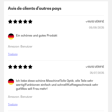
Buona macchina espresso con una pressione sufficiente per ottenere
Avis de clients d'autres pays
un caffè cremoso, comoda per le piccole dimensioni però a discapito
del poggiatazze molto piccolo perciò scomodo se utilizzate due tazze
da cappuccino. Infine per innestare la leva bisogna tenere ferma la
AVIS VÉRIFIÉ
macchina con l'altra mano altrimenti si sposta ma anche questo
suppongo sia un difetto assai diffuso visto l'uso abbondante di
05/09/2025
plastiche che oramai fanno tutti i produttori e perciò il peso bassissimo
dell'oggetto , per la durata nel tempo vedremo per il momento, dopo 5
Ein schönes und gutes Produkt
mesi circa, funziona bene. Consigliata in considerazione del prezzo di
circa 150 euro.
Amazon-Benutzer
Utente Amazon
Traduire
AVIS VÉRIFIÉ
AVIS VÉRIFIÉ
21/08/2023
25/07/2025
Buon prodotto e assistenza eccezionale, anche a distanza di tempo.
Ich liebe diese schöne Maschine!Tolle Optik, alle Teile sehr
wertig!Funktionen einfach und schnell!Kaffeegeschmack sehr
Utente Amazon
gut!Was will Frau mehr!
Amazon-Benutzer
AVIS VÉRIFIÉ
Traduire
12/06/2023