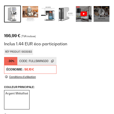
+6
166,99 €
(TVA incluse)
Inclus
1.44
EUR
éco-participation
RÉF PRODUIT: 10035183
-30%
CODE:
FULLSWING30
ÉCONOMIE :
50,10 €
Conditions d'utilisation
COULEUR PRINCIPALE:
Argent Métallisé