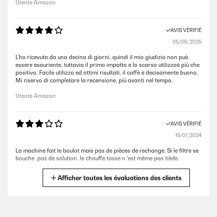
Utente Amazon
AVIS VÉRIFIÉ
05/06/2025
L’ho ricevuta da una decina di giorni, quindi il mio giudizio non può
essere esauriente, tuttavia il primo impatto e lo scarso utilizzoè più che
positivo. Facile utilizzo ed ottimi risultati, il caffè è decisamente buono.
Mi riservo di completare la recensione, più avanti nel tempo.
Utente Amazon
AVIS VÉRIFIÉ
15/01/2024
La machine fait le boulot mais pas de pièces de rechange. Si le filtre se
bouche ,pas de solution. le chauffe tasse n 'est même pas tiède.
cedric
Afficher toutes les évaluations des clients
AVIS VÉRIFIÉ
20/09/2023