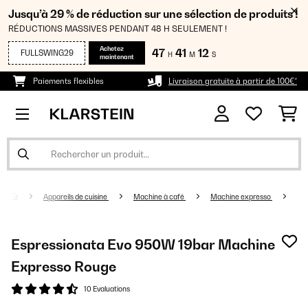
Jusqu’à 29 % de réduction sur une sélection de produits !
RÉDUCTIONS MASSIVES PENDANT 48 H SEULEMENT !
Achetez
47
41
12
FULLSWING29
H
M
S
maintenant
Paiements flexibles
Livraison gratuite à partir de 100€*
Appareils de cuisine
Machine à café
Machine expresso
Espressionata Evo 950W 19bar Machine
Expresso Rouge
10 Evaluations