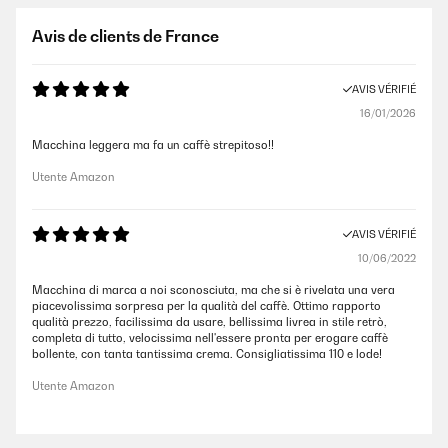
Avis de clients de France
AVIS VÉRIFIÉ
16/01/2026
Macchina leggera ma fa un caffè strepitoso!!
Utente Amazon
AVIS VÉRIFIÉ
10/06/2022
Macchina di marca a noi sconosciuta, ma che si è rivelata una vera
piacevolissima sorpresa per la qualità del caffè. Ottimo rapporto
qualità prezzo, facilissima da usare, bellissima livrea in stile retrò,
completa di tutto, velocissima nell'essere pronta per erogare caffè
bollente, con tanta tantissima crema. Consigliatissima 110 e lode!
Utente Amazon