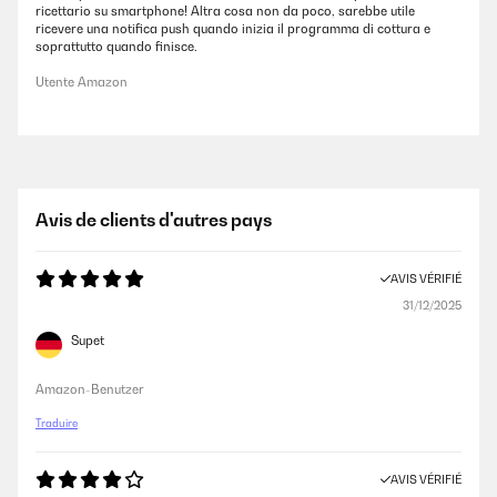
ricettario su smartphone! Altra cosa non da poco, sarebbe utile
ricevere una notifica push quando inizia il programma di cottura e
soprattutto quando finisce.
Utente Amazon
Avis de clients d'autres pays
AVIS VÉRIFIÉ
31/12/2025
Supet
Amazon-Benutzer
Traduire
AVIS VÉRIFIÉ