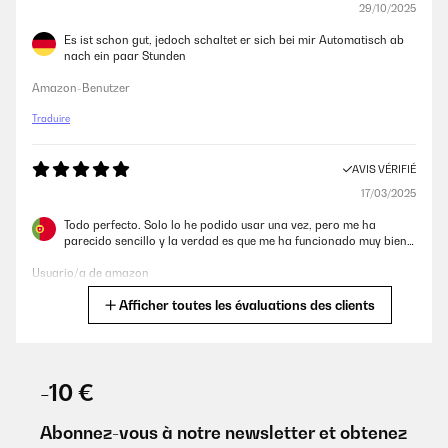
29/10/2025
Es ist schon gut, jedoch schaltet er sich bei mir Automatisch ab
nach ein paar Stunden
Amazon-Benutzer
Traduire
AVIS VÉRIFIÉ
17/03/2025
Todo perfecto. Solo lo he podido usar una vez, pero me ha
parecido sencillo y la verdad es que me ha funcionado muy bien…
Usuario/a de amazon
Afficher toutes les évaluations des clients
Traduire
AVIS VÉRIFIÉ
06/11/2024
-10 €
Das ist bereits mein dritter Sous Video Stick. Der leiseste bisher,
Verarbeitung und Bedienbarkeit sind sehr gut.
Abonnez-vous à notre newsletter et obtenez