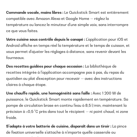
Commande vocale, mains libres :
Le Quickstick Smart est entièrement
compatible avec Amazon Alexa et Google Home — réglez la
température ou lancez le minuteur d'une simple voix, sans interrompre
ce que vous faites.
Votre cuisine sous contrôle depuis le canapé :
L'application pour iOS et
Android affiche en temps réel la température et le temps de cuisson, et
vous permet d'ajuster les réglages à distance, sans revenir devant les
fourneaux.
Des recettes guidées pour chaque occasion :
La bibliothèque de
recettes intégrée à l'application accompagne pas à pas, du repas du
quotidien au plat d'exception pour recevoir — avec des instructions
claires à chaque étape.
Une chauffe rapide, une homogénéité sans faille :
Avec 1 200 W de
puissance, le Quickstick Smart monte rapidement en température. Sa
pompe de circulation brase en continu l'eau à 8,5 l/min, maintenant la
précision à ±0,5 °C près dans tout le récipient — ni point chaud, ni zone
froide.
S'adapte à votre batterie de cuisine, disparaît dans un tiroir :
La pince
de fixation universelle s'attache à n'importe quelle casserole ou