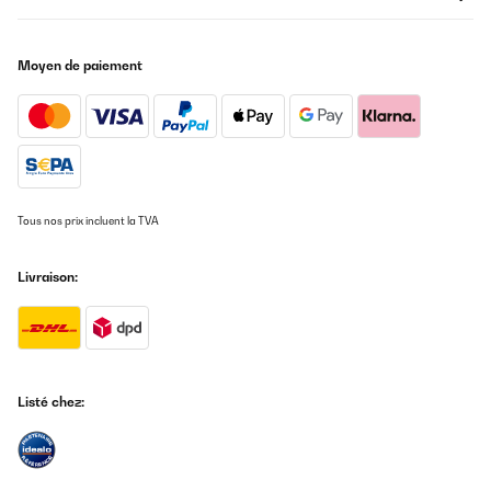
Funktion auch nicht
Amazon-Benutzer
Moyen de paiement
Traduire
AVIS VÉRIFIÉ
18/01/2023
Habe das Gerät für das Weihnachtsessen angeschafft und muss
sagen, alles bestens! Das Fleisch war optimal gegart und auch
Tous nos prix incluent la TVA
die Seuerung über die App war bestens. Koppeln und
Verbindungsaufbau kein Problem. Also Kaufempfehlung!
Livraison:
Amazon-Benutzer
Traduire
AVIS VÉRIFIÉ
29/12/2022
Listé chez:
ne
Amazon-Benutzer