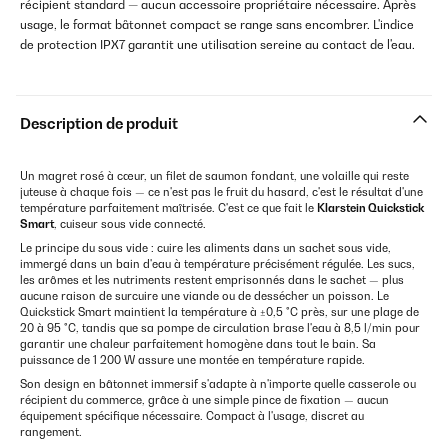
récipient standard — aucun accessoire propriétaire nécessaire. Après
usage, le format bâtonnet compact se range sans encombrer. L'indice
de protection IPX7 garantit une utilisation sereine au contact de l'eau.
Description de produit
Un magret rosé à cœur, un filet de saumon fondant, une volaille qui reste
juteuse à chaque fois — ce n'est pas le fruit du hasard, c'est le résultat d'une
température parfaitement maîtrisée. C'est ce que fait le
Klarstein Quickstick
Smart
, cuiseur sous vide connecté.
Le principe du sous vide : cuire les aliments dans un sachet sous vide,
immergé dans un bain d'eau à température précisément régulée. Les sucs,
les arômes et les nutriments restent emprisonnés dans le sachet — plus
aucune raison de surcuire une viande ou de dessécher un poisson. Le
Quickstick Smart maintient la température à ±0,5 °C près, sur une plage de
20 à 95 °C, tandis que sa pompe de circulation brase l'eau à 8,5 l/min pour
garantir une chaleur parfaitement homogène dans tout le bain. Sa
puissance de 1 200 W assure une montée en température rapide.
Son design en bâtonnet immersif s'adapte à n'importe quelle casserole ou
récipient du commerce, grâce à une simple pince de fixation — aucun
équipement spécifique nécessaire. Compact à l'usage, discret au
rangement.