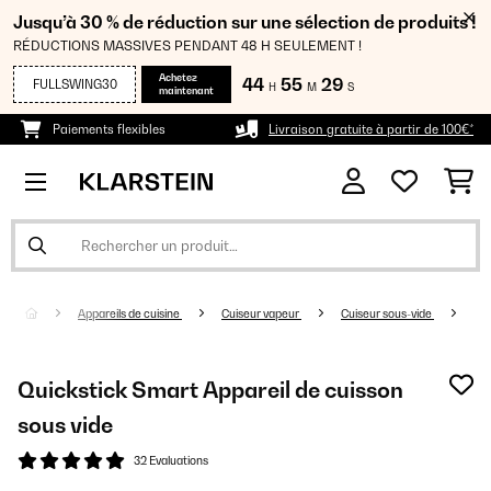
Jusqu’à 30 % de réduction sur une sélection de produits !
RÉDUCTIONS MASSIVES PENDANT 48 H SEULEMENT !
Achetez
44
55
29
FULLSWING30
H
M
S
maintenant
Paiements flexibles
Livraison gratuite à partir de 100€*
Appareils de cuisine
Cuiseur vapeur
Cuiseur sous-vide
Quickstick Smart Appareil de cuisson
sous vide
32 Evaluations