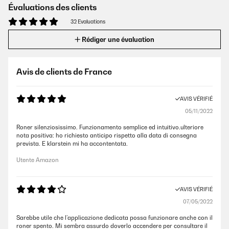
Évaluations des clients
32 Evaluations
Rédiger une évaluation
Avis de clients de France
AVIS VÉRIFIÉ
05/11/2022
Roner silenziosissimo. Funzionamento semplice ed intuitivo.ulteriore
nota positiva: ho richiesto anticipo rispetto alla data di consegna
prevista. E klarstein mi ha accontentata.
Utente Amazon
AVIS VÉRIFIÉ
07/05/2022
Sarebbe utile che l’applicazione dedicata possa funzionare anche con il
roner spento. Mi sembra assurdo doverlo accendere per consultare il