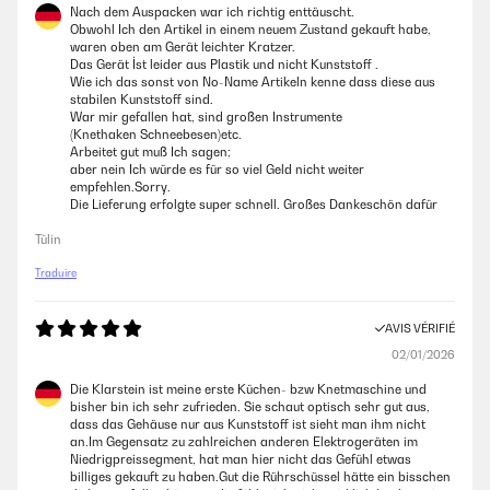
Nach dem Auspacken war ich richtig enttäuscht.
13/11/2024
Obwohl Ich den Artikel in einem neuem Zustand gekauft habe,
waren oben am Gerät leichter Kratzer.
Per fare le torte...la focaccia la pizza...eccecc1300 ottima
Das Gerät İst leider aus Plastik und nicht Kunststoff .
potenza..facile da pulire
Wie ich das sonst von No-Name Artikeln kenne dass diese aus
stabilen Kunststoff sind.
Utente Amazon
War mir gefallen hat, sind großen Instrumente
(Knethaken Schneebesen)etc.
Arbeitet gut muß Ich sagen;
aber nein Ich würde es für so viel Geld nicht weiter
AVIS VÉRIFIÉ
empfehlen.Sorry.
13/11/2024
Die Lieferung erfolgte super schnell. Großes Dankeschön dafür
Veramente bellissima
Tülin
Utente Amazon
Traduire
AVIS VÉRIFIÉ
AVIS VÉRIFIÉ
02/01/2026
12/11/2024
Non conoscevamo questo marchio e devo dire che è ottimo consiglio di
Die Klarstein ist meine erste Küchen- bzw Knetmaschine und
acquistarlo..silenzioso,pratico compatto…fa il suo dovere
bisher bin ich sehr zufrieden. Sie schaut optisch sehr gut aus,
dass das Gehäuse nur aus Kunststoff ist sieht man ihm nicht
Utente Amazon
an.Im Gegensatz zu zahlreichen anderen Elektrogeräten im
Niedrigpreissegment, hat man hier nicht das Gefühl etwas
billiges gekauft zu haben.Gut die Rührschüssel hätte ein bisschen