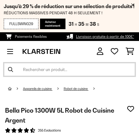
Jusqu’à 29 % de réduction sur une sélection de produits !
RÉDUCTIONS MASSIVES PENDANT 48 H SEULEMENT !
Achetez
31
35
37
FULLSWING29
H
M
S
maintenant
Paiements flexibles
Livraison gratuite à partir de 100€*
Appareils de cuisine
Robot de cuisine
Bella Pico 1300W 5L Robot de Cuisine
Argent
255 Evaluations