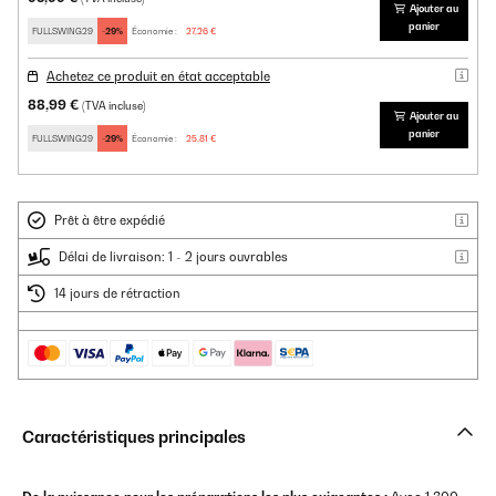
Ajouter au
panier
FULLSWING29
-29%
Économie :
27,26 €
Achetez ce produit en état acceptable
88,99 €
(TVA incluse)
Ajouter au
panier
FULLSWING29
-29%
Économie :
25,81 €
Prêt à être expédié
Délai de livraison: 1 - 2 jours ouvrables
14 jours de rétraction
Caractéristiques principales