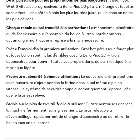
De la puissance pour les préparations les plus exigeantes :
Avec 1 300
W et 6 vitesses progressives, la Bella Pico 2G pétrit, mélange et fouette
sans effort — des pâtes à pain les plus lourdes jusqu'aux blancs en neige
les plus aériens.
Chaque recoin du bol travaillé à la perfection :
Le mécanisme planétaire
guide l'accessoire sur l'ensemble du bol de 5 litres, bords compris —
aucun angle mort, aucune reprise à la main nécessaire.
Prêt à l'emploi dès la première utilisation :
Crochet pétrisseur, fouet plat
et fouet ballon sont inclus d'emblée avec la Bella Pico 2G — trois
accessoires pour couvrir toutes vos préparations, du pain rustique à la
meringue légère.
Propreté et sécurité à chaque utilisation :
Le couvercle anti-projections
avec ouverture d'ajout confine la farine dans le bol même à pleine
vitesse. Le système de sécurité coupe automatiquement l'appareil dès
que le bras est relevé.
Stable sur le plan de travail, facile à utiliser :
Quatre ventouses ancrent
la machine fermement, sans glissement. Le bras relevable à
déverrouillage rapide permet de changer d'accessoire ou de retirer le
bol en inox en un instant.