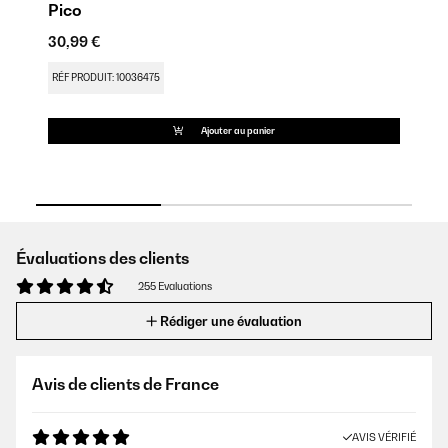
Pico
P
30,99 €
32
RÉF PRODUIT: 10036475
RÉ
Ajouter au panier
Évaluations des clients
255 Evaluations
Rédiger une évaluation
Avis de clients de France
AVIS VÉRIFIÉ