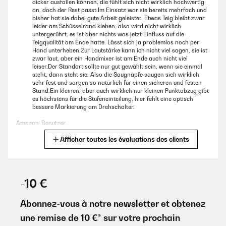
dicker ausfallen können, die fühlt sich nicht wirklich hochwertig
AVIS VÉRIFIÉ
an, doch der Rest passt.Im Einsatz war sie bereits mehrfach und
bisher hat sie dabei gute Arbeit geleistet. Etwas Teig bleibt zwar
09/04/2024
leider am Schüsselrand kleben, also wird nicht wirklich
untergerührt, es ist aber nichts was jetzt Einfluss auf die
Buona manifattura
Teigqualität am Ende hatte. Lässt sich ja problemlos noch per
Hand unterheben.Zur Lautstärke kann ich nicht viel sagen, sie ist
Utente Amazon
zwar laut, aber ein Handmixer ist am Ende auch nicht viel
leiser.Der Standort sollte nur gut gewählt sein, wenn sie einmal
steht, dann steht sie. Also die Saugnäpfe saugen sich wirklich
AVIS VÉRIFIÉ
sehr fest und sorgen so natürlich für einen sicheren und festen
Stand.Ein kleinen, aber auch wirklich nur kleinen Punktabzug gibt
09/04/2024
es höchstens für die Stufeneinteilung, hier fehlt eine optisch
bessere Markierung am Drehschalter.
Buona manifattura
Amazon-Benutzer
Utente Amazon
Afficher toutes les évaluations des clients
Traduire
AVIS VÉRIFIÉ
AVIS VÉRIFIÉ
03/04/2024
26/12/2025
-10 €
Ottimo prodotto, utilissimo e molto bello.
Genial, por fin di con una buena a buen precio. Genial para
Utente Amazon
repostería, tartas y monta la nata en 3 minutos, me ha
Abonnez-vous à notre newsletter et obtenez
encantado y muy bonito el diseño rojo metal
une remise de 10 €* sur votre prochain
Usuario/a de amazon