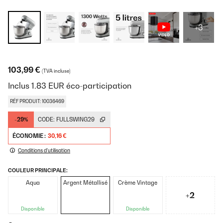
+3
103,99 €
(TVA incluse)
Inclus
1.83
EUR
éco-participation
RÉF PRODUIT: 10036469
-29%
CODE:
FULLSWING29
ÉCONOMIE :
30,16 €
Conditions d'utilisation
COULEUR PRINCIPALE:
Aqua
Argent Métallisé
Crème Vintage
+2
Disponible
Disponible