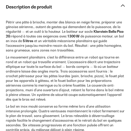
Description de produit
Pétrir une pâte à brioche, monter des blancs en neige ferme, préparer une
génoise aérienne… autant de gestes qui demandent de la puissance, de la
régularité — et un outil à la hauteur. Le batteur sur socle
Klarstein Bella Pico
2G
répond à toutes ces exigences avec
1 300 W
de puissance moteur, un bol
en inox de
5 litres
et un véritable mécanisme planétaire qui guide
l'accessoire jusqu'au moindre recoin du bol. Résultat : une pâte homogène,
sans grumeaux, sans zones non travaillées.
Le mouvement planétaire, c'est la différence entre un robot qui tourne en
rond et un robot qui travaille vraiment. L'accessoire décrit une trajectoire
elliptique sur toute la surface du bol — bords compris — là où un batteur
ordinaire laisse des angles morts. Trois accessoires sont fournis : le
crochet pétrisseur pour les pâtes lourdes (pain, brioche, pizza), le fouet plat
pour les appareils à gâteau, et le fouet ballon pour les préparations
aériennes comme la meringue ou la crème fouettée. Le couvercle anti-
projections, muni d'une ouverture d'ajout, retient la farine dans le bol même
à pleine vitesse. Un système de sécurité coupe automatiquement l'appareil
dès que le bras est relevé.
Le bol en inox moulé conserve sa forme même lors d'une utilisation
intensive prolongée. Quatre ventouses maintiennent le robot fermement sur
le plan de travail, sans glissement. Le bras relevable à déverrouillage
rapide facilite le changement d'accessoires et le retrait du bol en quelques
secondes. Six vitesses progressives et une fonction pulsée offrent un
contrôle précis, du mélange délicat à plein régime.