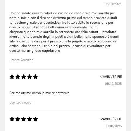
05/01/2026
Ho acquistato questo robot da cucina da regalare a mia sorella per
natale .inizio con il dire che arrivato prima del tempo previsto.quindi
tantissime grazie per questo.Non ho fatto subito la recensione per
questo motivo..il robot e bellissimo esteticamente..molto
elegante,quando mia sorella lo ha aperta era felicissima..Il prodotto
lavora molto bene,fa degli impasti x ciambelle molto spumoso,è quasi
silenzioso ..che dire,per il prezzo che lo pagato e molto più buono di
articoli che costano il triplo del prezzo...grazie al rivenditore per
questo meraviglioso capolavoro
Utente Amazon
AVIS VÉRIFIÉ
09/12/2025
Per me ottima verso le mie aspettative
Utente Amazon
AVIS VÉRIFIÉ
09/01/2025