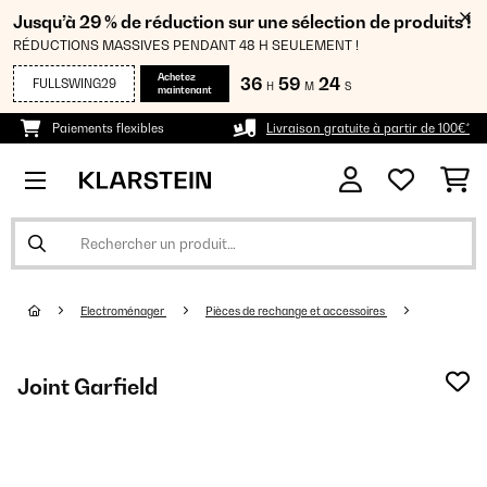
Jusqu’à 29 % de réduction sur une sélection de produits !
RÉDUCTIONS MASSIVES PENDANT 48 H SEULEMENT !
Achetez
36
59
23
FULLSWING29
H
M
S
maintenant
Paiements flexibles
Livraison gratuite à partir de 100€*
Electroménager
Pièces de rechange et accessoires
Joint Garfield