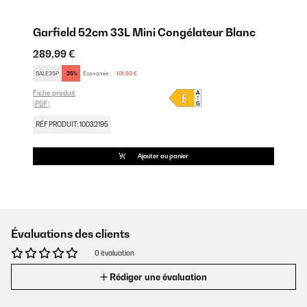
Garfield 52cm 33L Mini Congélateur Blanc
289,99 €
SALE35P
-35%
Économie :
101,50 €
Fiche produit
(PDF)
RÉF PRODUIT: 10032195
Ajouter au panier
Évaluations des clients
0 évaluation
Rédiger une évaluation