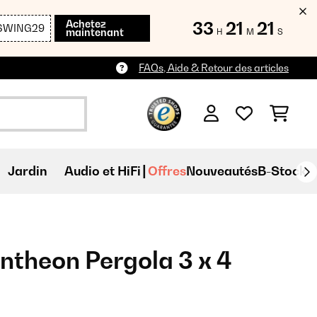
Achetez
33
21
20
SWING29
maintenant
H
M
S
FAQs, Aide & Retour des articles
Jardin
Audio et HiFi
Offres
Nouveautés
B-Stock
Pantheon Pergola 3 x 4