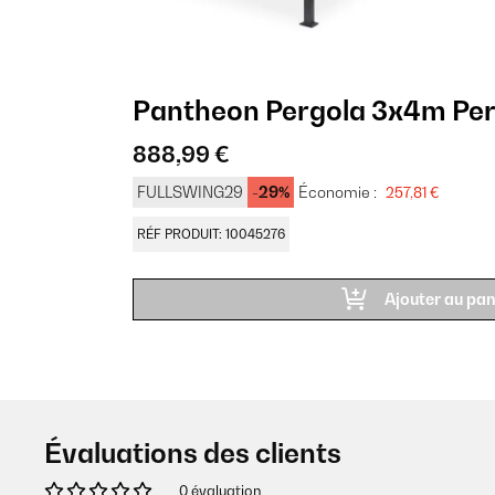
Pantheon Pergola 3x4m Pe
888,99 €
FULLSWING29
-29%
Économie :
257,81 €
RÉF PRODUIT: 10045276
Ajouter au pan
Évaluations des clients
0 évaluation