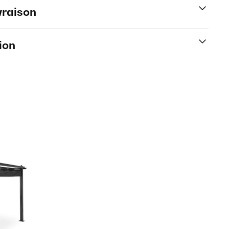
vraison
ion