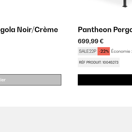
rgola Noir/Crème
Pantheon Pergo
699,99 €
SALE22P
-22%
Économie :
RÉF PRODUIT: 10045273
ier