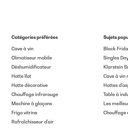
Catégories préférées
Sujets popu
Cave à vin
Black Frid
Climatiseur mobile
Singles Da
Déshumidificateur
Klarstein 
Hotte îlot
Cave à vin 
Hotte décorative
Hottes d'as
Chauffage infrarouge
Table à ind
Machine à glaçons
Les meilleu
Frigo vitrine
Chauffage é
Rafraîchisseur d'air