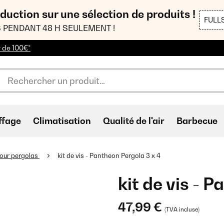
duction sur une sélection de produits !
FULL
 PENDANT 48 H SEULEMENT !
r de 100€*
ffage
Climatisation
Qualité de l'air
Barbecue
our pergolas
kit de vis - Pantheon Pergola 3 x 4
kit de vis - 
47,99 €
(TVA incluse)