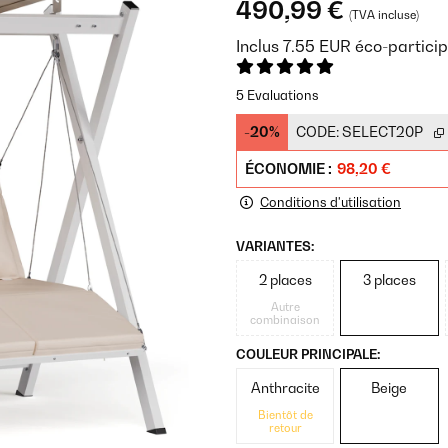
490,99 €
(TVA incluse)
Inclus
7.55
EUR
éco-particip
5 Evaluations
-20%
CODE:
SELECT20P
ÉCONOMIE :
98,20 €
Conditions d'utilisation
VARIANTES:
2 places
3 places
Autre
combinaison
COULEUR PRINCIPALE:
Anthracite
Beige
Bientôt de
retour