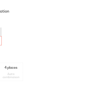
ation
4 places
Autre
combinaison