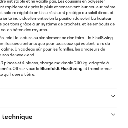
re est stable et ne vacille pas. Les coussins en polyester
ent rapidement après la pluie et conservent leur couleur même
it solaire réglable en tissu résistant protège du soleil direct et
orienté individuellement selon la position du soleil. La hauteur
rs positions grâce à un système de crochets, et les embouts de
e sol en béton des rayures.
ès-midi, la lecture ou simplement ne rien faire – la FlexiSwing
amilles avec enfants que pour tous ceux qui veulent faire de
e calme. Un cadeau sûr pour les familles, les amateurs de
maison de week-end.
, 3 places et 4 places, charge maximale 240 kg, adaptée à
l’année. Offrez-vous la
Blumfeldt FlexiSwing
et transformez
e qu’il devrait être.
e technique