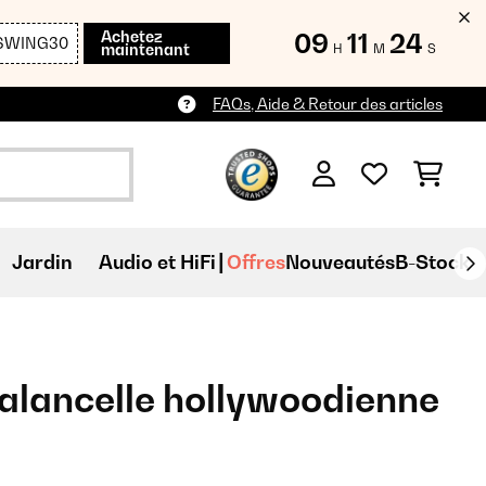
Achetez
09
11
22
SWING30
maintenant
H
M
S
FAQs, Aide & Retour des articles
Jardin
Audio et HiFi
Offres
Nouveautés
B-Stock
alancelle hollywoodienne