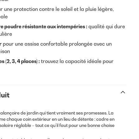
 une protection contre le soleil et la pluie légère,
éale
e poudre résistante aux intempéries :
qualité qui dure
ulière
r
pour une assise confortable prolongée avec un
aison
s (2, 3, 4 places) :
trouvez la capacité idéale pour
uit
e balançoire de jardin qui tient vraiment ses promesses. La
e chaque coin extérieur en un lieu de détente : cadre en
t solaire réglable – tout ce qu’il faut pour une bonne chaise