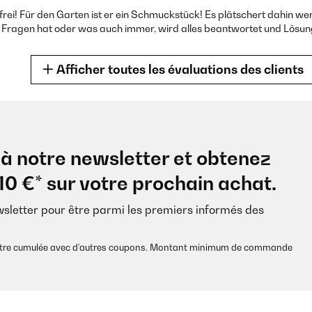
rei! Für den Garten ist er ein Schmuckstück! Es plätschert dahin wen
n Fragen hat oder was auch immer, wird alles beantwortet und Lösu
Afficher toutes les évaluations des clients
à notre newsletter et obtenez
verarbeitet und macht ein angenehmes Geräusch im Hintergrund. Der A
10 €* sur votre prochain achat.
wsletter pour être parmi les premiers informés des
s être cumulée avec d’autres coupons. Montant minimum de commande
feldt Mystic Tree Solarbrunnen hat mich rundum überzeugt. Die Funkt