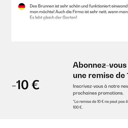
Dee Brunnen ist sehr schön und funktioniert einwandf
man möchte! Auch die Firma ist sehr nett, wenn ma
Es lebt gleich der Garten!
Amazon-Benutzer
AVIS VÉRIFIÉ
06/07/2025
Abonnez-vous 
Hält was er verspricht Der Brunnen ist schön, gut 
une remise de 
in der direkten Sonne war.
-10 €
Inscrivez-vous à notre ne
Amazon-Benutzer
prochaines promotions.
*La remise de 10 € ne peut pa
100 €.
AVIS VÉRIFIÉ
10/06/2025
Wunderschöner Brunnen mit toller Funktion!Der Blum