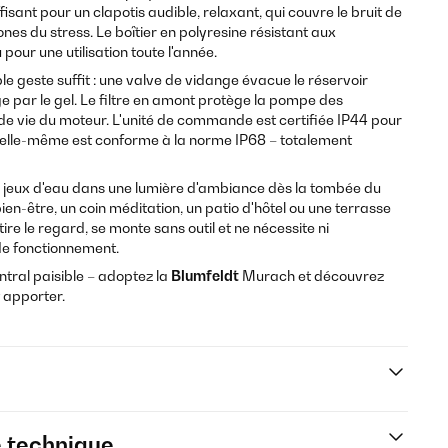
isant pour un clapotis audible, relaxant, qui couvre le bruit de
ones du stress. Le boîtier en polyresine résistant aux
pour une utilisation toute l'année.
le geste suffit : une valve de vidange évacue le réservoir
e par le gel. Le filtre en amont protège la pompe des
de vie du moteur. L'unité de commande est certifiée IP44 pour
e elle-même est conforme à la norme IP68 – totalement
s jeux d'eau dans une lumière d'ambiance dès la tombée du
bien-être, un coin méditation, un patio d'hôtel ou une terrasse
re le regard, se monte sans outil et ne nécessite ni
 de fonctionnement.
entral paisible – adoptez la
Blumfeldt
Murach et découvrez
 apporter.
e technique