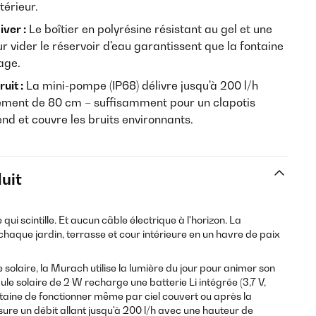
térieur.
iver :
Le boîtier en polyrésine résistant au gel et une
r vider le réservoir d'eau garantissent que la fontaine
age.
uit :
La mini-pompe (IP68) délivre jusqu'à 200 l/h
ement de 80 cm – suffisamment pour un clapotis
nd et couvre les bruits environnants.
uit
qui scintille. Et aucun câble électrique à l'horizon. La
aque jardin, terrasse et cour intérieure en un havre de paix
solaire, la Murach utilise la lumière du jour pour animer son
le solaire de 2 W recharge une batterie Li intégrée (3,7 V,
taine de fonctionner même par ciel couvert ou après la
ure un débit allant jusqu'à 200 l/h avec une hauteur de