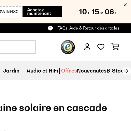
Achetez
10
15
04
SWING30
maintenant
H
M
S
FAQs, Aide & Retour des articles
Jardin
Audio et HiFi
Offres
Nouveautés
B-Stock
ine solaire en cascade