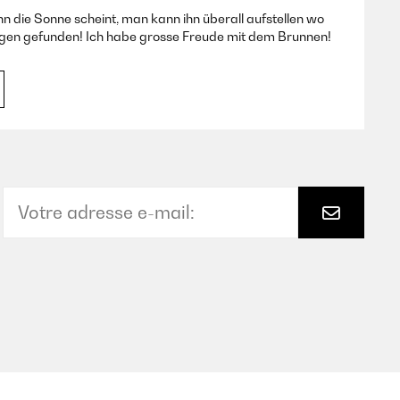
n die Sonne scheint, man kann ihn überall aufstellen wo
ngen gefunden! Ich habe grosse Freude mit dem Brunnen!
Traduire
kku hält teilweise die ganze Nacht , wenn er auch den Tag
Traduire
ion ist einwandfrei – das Wasser fließt ruhig und