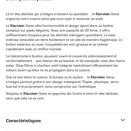
Le tri des déchets qui s’intègre vraiment au quotidien – le
Klarstein
Yuma
organise votre cuisine sans que vous ayez à renoncer au style.
Le
Klarstein
Yuma allie fonctionnalité et design épuré dans un boîtier
compact sur pieds élégants. Avec une capacité de 30 litres, il offre
suffisamment d’espace pour les déchets ménagers quotidiens. Le seau
intérieur amovible se retire facilement et se vide de manière hygiénique. Le
boîtier extérieur en acier inoxydable est anti-graisse et se nettoie
rapidement avec un chiffon humide.
Le mécanisme à bouton-poussoir ouvre le couvercle silencieusement et
confortablement – pas besoin de se baisser ni de manipuler avec des mains
sales. Deux filtres à charbon actif intégrés neutralisent efficacement les
odeurs avant qu’elles ne se propagent dans la cuisine.
Que ce soit dans la cuisine, le bureau ou le couloir – le
Klarstein
Yuma
s’intègre partout grâce à son design intemporel. Papier, plastique, verre :
tout est trié proprement, sans compromis sur l’esthétique.
Adoptez le
Klarstein
Yuma et apportez de l’ordre à votre tri des déchets –
sans que cela ne se voie.
Caractéristiques