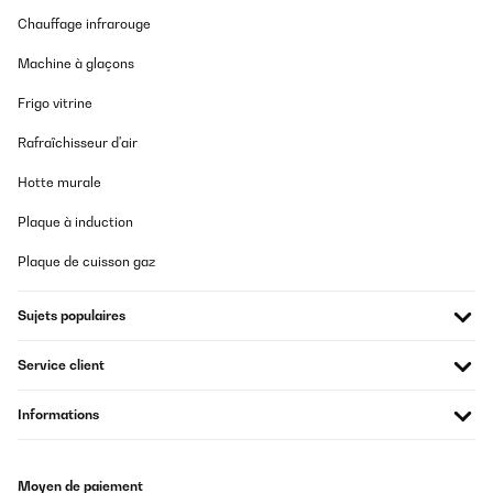
Chauffage infrarouge
AVIS VÉRIFIÉ
17/12/2024
Machine à glaçons
Es muy practico y muy estetico
Frigo vitrine
Usuario/a de amazon
Rafraîchisseur d'air
Traduire
Hotte murale
Plaque à induction
AVIS VÉRIFIÉ
12/10/2024
Plaque de cuisson gaz
In the picture the dimensions are 31W-56L-60H, but in
specifications list 48W. I cannot order, because I’m unsure,
Sujets populaires
though the picture seems to be more logical
Amazon user
Service client
Traduire
Informations
Moyen de paiement