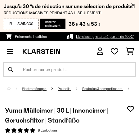
Jusqu’à 30 % de réduction sur une sélection de produits !
RÉDUCTIONS MASSIVES PENDANT 48 H SEULEMENT !
Achetez
36
43
53
FULLSWING30
H
M
S
maintenant
Paiements flexibles
Livraison gratuite à partir de 100€*
Electroménager
Poubelle
Poubelles 3 compartiments
Yuma Mülleimer | 30 L | Inneneimer |
Geruchsfilter | Standfüße
8 Evaluations