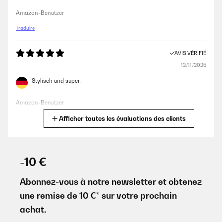
Amazon-Benutzer
Traduire
AVIS VÉRIFIÉ
12/11/2025
Stylisch und super!
Amazon-Benutzer
Afficher toutes les évaluations des clients
Traduire
AVIS VÉRIFIÉ
26/06/2025
-10 €
Bien que ce ne soit qu’une poubelle, celle ci est très esthétique et
passe très bien dans ma cuisine.
Abonnez-vous à notre newsletter et obtenez
une remise de 10 €* sur votre prochain
Utilisateur d'Amazon
achat.
Traduire