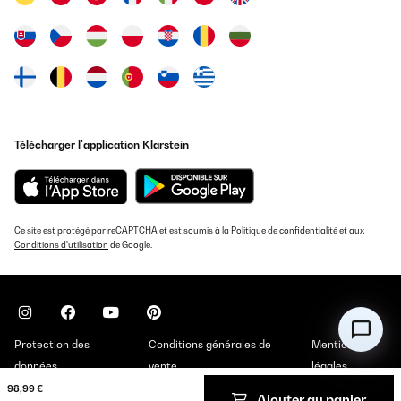
Télécharger l'application Klarstein
Ce site est protégé par reCAPTCHA et est soumis à la
Politique de confidentialité
et aux
Conditions d'utilisation
de Google.
Protection des
Conditions générales de
Mentions
données
vente
légales
98,99 €
Ajouter au panier