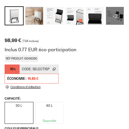
+2
98,99 €
(TVA incluse)
Inclus
0.77
EUR
éco-participation
RÉF PRODUIT: 10046390
-15%
CODE:
SELECT15P
ÉCONOMIE :
14,85 €
Conditions d'utilisation
CAPACITÉ:
30 L
40 L
Disponible
COULEUR PRINCIPALE: