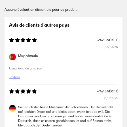
Aucune évaluation disponible pour ce produit.
Avis de clients d'autres pays
AVIS VÉRIFIÉ
11/02/2026
Muy cómodo.
Usuario/a de amazon
Traduire
AVIS VÉRIFIÉ
30/11/2025
Sicherlich der beste Mülleimer den ich kennen. Der Deckel geht
auf leichten Druck auf und bleibt oben, wenn ich das will. Die
Container sind leicht zu reinigen und haben eine ideale Grüße.
Dadurch, dass er untern geschlossen ist und auf Beinen steht,
bleibt auch der Boden sauber