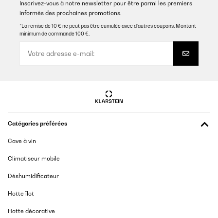
Inscrivez-vous à notre newsletter pour être parmi les premiers
informés des prochaines promotions.
AVIS VÉRIFIÉ
08/01/2025
*La remise de 10 € ne peut pas être cumulée avec d’autres coupons. Montant
minimum de commande 100 €.
Verhältnismäßig hochpreisig aber schön und gute Qualität
Amazon-Benutzer
Traduire
AVIS VÉRIFIÉ
05/01/2025
Catégories préférées
Ich hatte den Mülleimer im Oktober bestellt und finde ihn mega
schön. Leider klemmt der Deckel und beim Versuch ihn zu öffnen
Cave à vin
ging er kaputt. Ich habe dem Kundenservice angeschrieben und
dieser schickte mit sofort einen Neuen. Den Alten konnte ich
Climatiseur mobile
entsorgen. Das nenn ich Kundenservice und freue mich sehr,
dass dies so unkompliziert ging. Es wäre auch sehr ärgerlich
gewesen, da er ja nicht ganz billig ist
Déshumidificateur
Amazon-Benutzer
Hotte îlot
Traduire
Hotte décorative