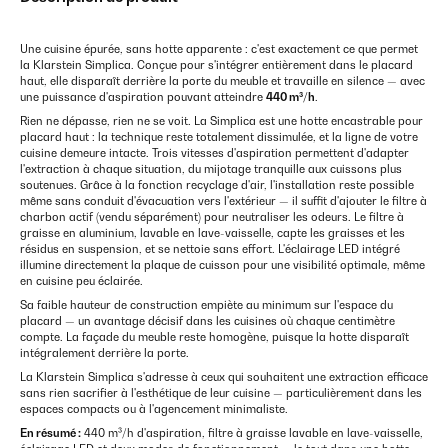
Une cuisine épurée, sans hotte apparente : c'est exactement ce que permet
la Klarstein Simplica. Conçue pour s'intégrer entièrement dans le placard
haut, elle disparaît derrière la porte du meuble et travaille en silence — avec
une puissance d'aspiration pouvant atteindre
440 m³/h
.
Rien ne dépasse, rien ne se voit. La Simplica est une hotte encastrable pour
placard haut : la technique reste totalement dissimulée, et la ligne de votre
cuisine demeure intacte. Trois vitesses d'aspiration permettent d'adapter
l'extraction à chaque situation, du mijotage tranquille aux cuissons plus
soutenues. Grâce à la fonction recyclage d'air, l'installation reste possible
même sans conduit d'évacuation vers l'extérieur — il suffit d'ajouter le filtre à
charbon actif (vendu séparément) pour neutraliser les odeurs. Le filtre à
graisse en aluminium, lavable en lave-vaisselle, capte les graisses et les
résidus en suspension, et se nettoie sans effort. L'éclairage LED intégré
illumine directement la plaque de cuisson pour une visibilité optimale, même
en cuisine peu éclairée.
Sa faible hauteur de construction empiète au minimum sur l'espace du
placard — un avantage décisif dans les cuisines où chaque centimètre
compte. La façade du meuble reste homogène, puisque la hotte disparaît
intégralement derrière la porte.
La Klarstein Simplica s'adresse à ceux qui souhaitent une extraction efficace
sans rien sacrifier à l'esthétique de leur cuisine — particulièrement dans les
espaces compacts ou à l'agencement minimaliste.
En résumé :
440 m³/h d'aspiration, filtre à graisse lavable en lave-vaisselle,