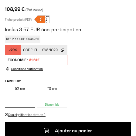
108,99 €
(TVA incluse)
Fiche produit (PDF)
Inclus
3.57
EUR
éco-participation
RÉF PRODUIT: 10034255
-29%
CODE:
FULLSWING29
ÉCONOMIE :
31,61 €
Conditions d'utilisation
LARGEUR:
52 cm
70 cm
Disponible
Que signifient les statuts ?
Ajouter au panier