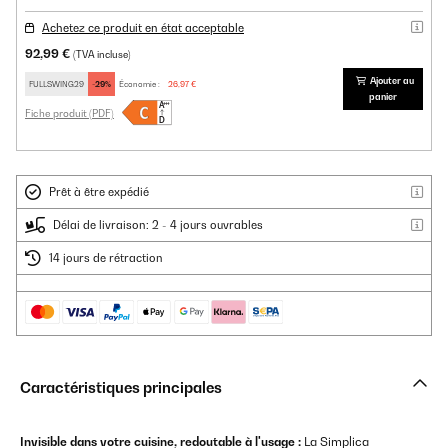
Achetez ce produit en état acceptable
92,99 €
(TVA incluse)
Ajouter au
FULLSWING29
-29%
Économie :
26,97 €
panier
Fiche produit (PDF)
Prêt à être expédié
Délai de livraison: 2 - 4 jours ouvrables
14 jours de rétraction
Caractéristiques principales
Invisible dans votre cuisine, redoutable à l'usage :
La Simplica