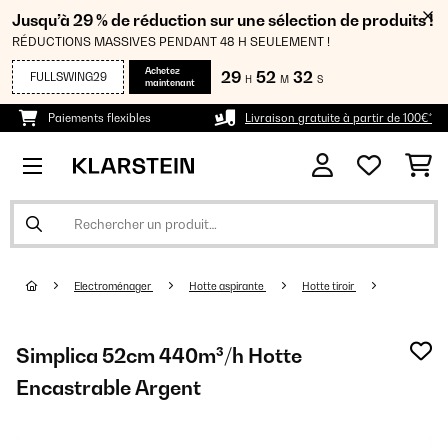
Jusqu’à 29 % de réduction sur une sélection de produits !
RÉDUCTIONS MASSIVES PENDANT 48 H SEULEMENT !
Achetez
29
52
32
FULLSWING29
H
M
S
maintenant
Paiements flexibles
Livraison gratuite à partir de 100€*
Electroménager
Hotte aspirante
Hotte tiroir
Simplica 52cm 440m³/h Hotte
Encastrable Argent