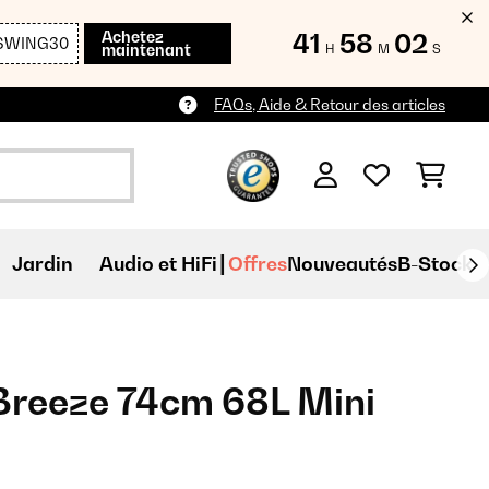
Achetez
41
58
01
SWING30
maintenant
H
M
S
FAQs, Aide & Retour des articles
Jardin
Audio et HiFi
Offres
Nouveautés
B-Stock
Breeze 74cm 68L Mini