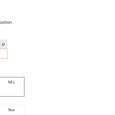
pation
68 L
Noir