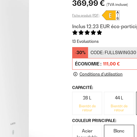
369,99 €
(TVA incluse)
Fiche produit (PDF)
Inclus
12.23
EUR
éco-partici
13 Evaluations
-30%
CODE:
FULLSWING30
ÉCONOMIE :
111,00 €
Conditions d'utilisation
CAPACITÉ:
28 L
44 L
Bientôt de
Bientôt de
retour
retour
COULEUR PRINCIPALE:
Acier
Blanc