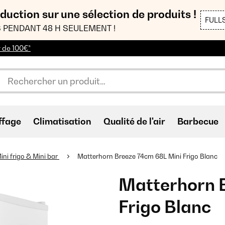
duction sur une sélection de produits !
FULL
 PENDANT 48 H SEULEMENT !
r de 100€*
ffage
Climatisation
Qualité de l'air
Barbecue
ini frigo & Mini bar
Matterhorn Breeze 74cm 68L Mini Frigo Blanc
Matterhorn 
Frigo Blanc