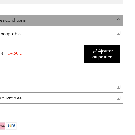
res conditions
 acceptable
Ajouter
e :
94,50 €
au panier
rs ouvrables