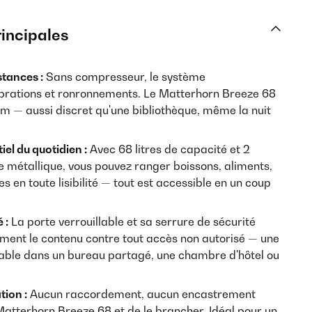
rincipales
stances :
Sans compresseur, le système
ibrations et ronronnements. Le Matterhorn Breeze 68
 — aussi discret qu'une bibliothèque, même la nuit
iel du quotidien :
Avec 68 litres de capacité et 2
le métallique, vous pouvez ranger boissons, aliments,
en toute lisibilité — tout est accessible en un coup
 :
La porte verrouillable et sa serrure de sécurité
ement le contenu contre tout accès non autorisé — une
ciable dans un bureau partagé, une chambre d'hôtel ou
tion :
Aucun raccordement, aucun encastrement
le Matterhorn Breeze 68 et de le brancher. Idéal pour un