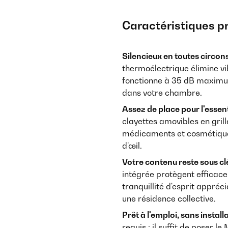
Caractéristiques p
Silencieux en toutes circon
thermoélectrique élimine v
fonctionne à 35 dB maximum
dans votre chambre.
Assez de place pour l'essent
clayettes amovibles en gril
médicaments et cosmétiques 
d'œil.
Votre contenu reste sous clé
intégrée protègent efficac
tranquillité d'esprit appré
une résidence collective.
Prêt à l'emploi, sans installa
requis : il suffit de poser 