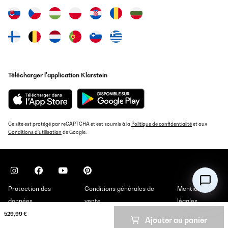
19/05/2025
Leise, sehr gut im Verbrauch, nur dumm dass für den Stellort die
Tür-Schaniere links ummontiert werden sollten, was nicht
möglich ist. Der Hersteller hat die Punkte zur Montage, dem
Wechsel zum Tür öffnen, inkl. Gebrauchsanweisung gefertigt. Die
Schrauben an der Tür selbst lassen sich nicht lösen. Mit Kraft
bleibt das Resultat aus, jedoch der Bit vom Schrauber gebrochen.
Somit kommt der Kühlschrank an einen weniger gewünschten
Télécharger l'application Klarstein
Aufstellplatz. Preisleistung: Hübsch / schöner Blickfang,
Verbraucher gut, aber Kaufpreis hoch, Funktionalität nur teils.
Amazon-Benutzer
Traduire
Ce site est protégé par reCAPTCHA et est soumis à la
Politique de confidentialité
et aux
Conditions d'utilisation
de Google.
AVIS VÉRIFIÉ
19/07/2023
Such a good size fridge. It can fit quite a lot of food and drink
items. Worth buying.
Protection des
Conditions générales de
Mentions
Amazon user
données
vente
légales
Traduire
529,99 €
Ajouter au panier
Copyright © 2026 Klarstein. All rights reserved