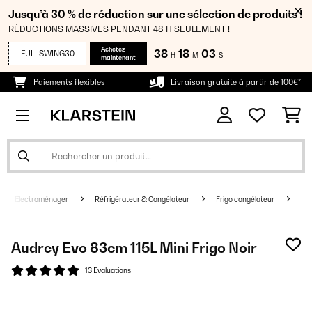
Jusqu’à 30 % de réduction sur une sélection de produits !
RÉDUCTIONS MASSIVES PENDANT 48 H SEULEMENT !
Achetez
38
18
02
FULLSWING30
H
M
S
maintenant
Paiements flexibles
Livraison gratuite à partir de 100€*
Electroménager
Réfrigérateur & Congélateur
Frigo congélateur
Audrey Evo 83cm 115L Mini Frigo Noir
13 Evaluations