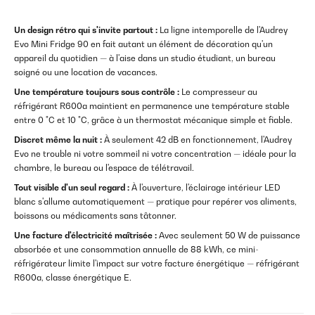
Un design rétro qui s'invite partout :
La ligne intemporelle de l'Audrey
Evo Mini Fridge 90 en fait autant un élément de décoration qu'un
appareil du quotidien — à l'aise dans un studio étudiant, un bureau
soigné ou une location de vacances.
Une température toujours sous contrôle :
Le compresseur au
réfrigérant R600a maintient en permanence une température stable
entre 0 °C et 10 °C, grâce à un thermostat mécanique simple et fiable.
Discret même la nuit :
À seulement 42 dB en fonctionnement, l'Audrey
Evo ne trouble ni votre sommeil ni votre concentration — idéale pour la
chambre, le bureau ou l'espace de télétravail.
Tout visible d'un seul regard :
À l'ouverture, l'éclairage intérieur LED
blanc s'allume automatiquement — pratique pour repérer vos aliments,
boissons ou médicaments sans tâtonner.
Une facture d'électricité maîtrisée :
Avec seulement 50 W de puissance
absorbée et une consommation annuelle de 88 kWh, ce mini-
réfrigérateur limite l'impact sur votre facture énergétique — réfrigérant
R600a, classe énergétique E.