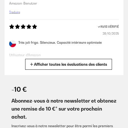
Amazon-Benutzer
Traduire
AVIS VÉRIFIÉ
28/10/2025
Très joli frigo. Silencieux. Capacité intérieure optimisée
Utilisateur d'Amazon
Afficher toutes les évaluations des clients
Traduire
AVIS VÉRIFIÉ
21/10/2025
-10 €
Kleiner feiner Kühlschrank, habe nichts aus zu setzen.Der Preis
ist etwas zu hoch.
Abonnez-vous à notre newsletter et obtenez
une remise de 10 €* sur votre prochain
Amazon-Benutzer
achat.
Traduire
Inscrivez-vous à notre newsletter pour être parmi les premiers