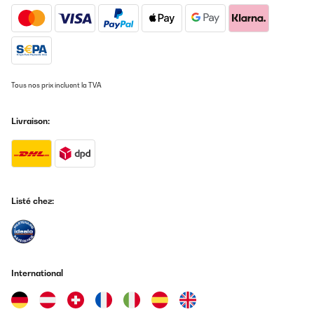
Super Kühlschrank für Getränke,sehr leise und einfach nur gut
Amazon-Benutzer
Traduire
Tous nos prix incluent la TVA
AVIS VÉRIFIÉ
19/05/2025
Livraison:
Leise, sehr gut im Verbrauch, nur dumm dass für den Stellort die
Tür-Schaniere links ummontiert werden sollten, was nicht
möglich ist. Der Hersteller hat die Punkte zur Montage, dem
Wechsel zum Tür öffnen, inkl. Gebrauchsanweisung gefertigt. Die
Schrauben an der Tür selbst lassen sich nicht lösen. Mit Kraft
bleibt das Resultat aus, jedoch der Bit vom Schrauber gebrochen.
Listé chez:
Somit kommt der Kühlschrank an einen weniger gewünschten
Aufstellplatz.Preisleistung: Hübsch / schöner Blickfang,
Verbraucher gut, aber Kaufpreis hoch, Funktionalität nur teils.
Amazon-Benutzer
Traduire
International
AVIS VÉRIFIÉ