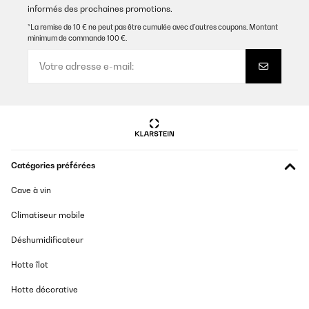
informés des prochaines promotions.
AVIS VÉRIFIÉ
10/08/2025
*La remise de 10 € ne peut pas être cumulée avec d’autres coupons. Montant
minimum de commande 100 €.
Un premier retour de l'appareil car la façade comportait de
légers petits impacts. Le SAV été très efficace en envoyant un
transporteur dès le lendemain pour le retour. Le nouveau frigo est
arrivé très rapidement. Le look est très sympa, appareil
silencieux. On aurait aimé une poignée inox, celle-ci est en
plastique recouvert d'une feuille argent, dommage... Attention
cependant, l'ouverture n'est pas réversible comme signalé dans le
descriptif : la porte est en effet déjà percée pour recevoir la
poignée en haut à gauche. La façade est une peinture glacée, très
bel effet (par contre pas de possibilité de mettre des aimants ou
magnets).
Catégories préférées
Utilisateur d'Amazon
Cave à vin
Traduire
Climatiseur mobile
AVIS VÉRIFIÉ
Déshumidificateur
10/08/2025
Hotte îlot
Un premier retour de l’appareil car la façade comportait de
légers petits impacts. Le SAV été très efficace en envoyant un
Hotte décorative
transporteur dès le lendemain pour le retour. Le nouveau frigo est
arrivé très rapidement. Le look est très sympa, appareil