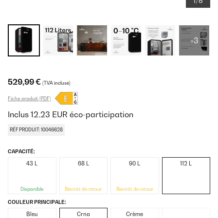
1/8
+3
529,99 €
(TVA incluse)
Fiche produit (PDF)
Inclus
12.23
EUR
éco-participation
RÉF PRODUIT: 10046628
CAPACITÉ:
43 L
68 L
90 L
112 L
Disponible
Bientôt de retour
Bientôt de retour
COULEUR PRINCIPALE:
Bleu
Crna
Crème