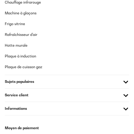
Chauffage infrarouge
silencieux. On aurait aimé une poignée inox, celle-ci est en
plastique recouvert d’une feuille argent, dommage... Attention
Machine à glaçons
cependant, l’ouverture n’est pas réversible comme signalé dans le
descriptif : la porte est en effet déjà percée pour recevoir la
poignée en haut à gauche. La façade est une peinture glacée, très
Frigo vitrine
bel effet (par contre pas de possibilité de mettre des aimants ou
magnets).
Rafraîchisseur d'air
Utilisateur d'Amazon
Hotte murale
Traduire
Plaque à induction
AVIS VÉRIFIÉ
Plaque de cuisson gaz
21/07/2025
Sujets populaires
Très beau produit qui correspond à ce que je souhaitais.
Service client
Utilisateur d'Amazon
Traduire
Informations
AVIS VÉRIFIÉ
Moyen de paiement
26/05/2025