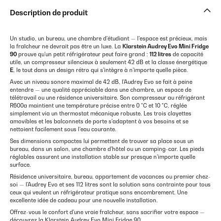
Description de produit
Un studio, un bureau, une chambre d'étudiant — l'espace est précieux, mais
la fraîcheur ne devrait pas être un luxe. La
Klarstein Audrey Evo Mini Fridge
90
prouve qu'un petit réfrigérateur peut faire grand :
112 litres
de capacité
utile, un compresseur silencieux à seulement 42 dB et la classe énergétique
E
, le tout dans un design rétro qui s'intègre à n'importe quelle pièce.
Avec un niveau sonore maximal de 42 dB, l'Audrey Evo se fait à peine
entendre — une qualité appréciable dans une chambre, un espace de
télétravail ou une résidence universitaire. Son compresseur au réfrigérant
R600a maintient une température précise entre 0 °C et 10 °C, réglée
simplement via un thermostat mécanique robuste. Les trois clayettes
amovibles et les balconnets de porte s'adaptent à vos besoins et se
nettoient facilement sous l'eau courante.
Ses dimensions compactes lui permettent de trouver sa place sous un
bureau, dans un salon, une chambre d'hôtel ou un camping-car. Les pieds
réglables assurent une installation stable sur presque n'importe quelle
surface.
Résidence universitaire, bureau, appartement de vacances ou premier chez-
soi — l'Audrey Evo et ses 112 litres sont la solution sans contrainte pour tous
ceux qui veulent un réfrigérateur pratique sans encombrement. Une
excellente idée de cadeau pour une nouvelle installation.
Offrez-vous le confort d'une vraie fraîcheur, sans sacrifier votre espace —
découvrez la Klarstein Audrey Evo Mini Fridge 90.