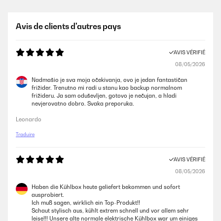
Avis de clients d'autres pays
AVIS VÉRIFIÉ
08/05/2026
Nadmašio je sva moja očekivanja, ovo je jedan fantastičan
frižider. Trenutno mi radi u stanu kao backup normalnom
frižideru. Ja sam oduševljen, gotovo je nečujan, a hladi
nevjerovatno dobro. Svaka preporuka.
Leonardo
Traduire
AVIS VÉRIFIÉ
08/05/2026
Haben die Kühlbox heute geliefert bekommen und sofort
ausprobiert.
Ich muß sagen, wirklich ein Top-Produkt!!
Schaut stylisch aus, kühlt extrem schnell und vor allem sehr
leise!!! Unsere alte normale elektrische Kühlbox war um einiges