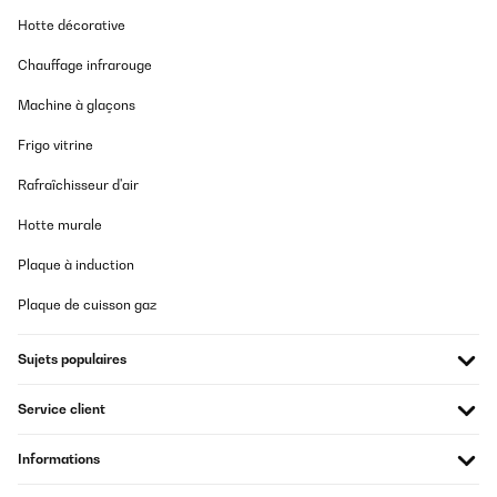
25/07/2025
Hotte décorative
Perfecto gran capacidad y calidad
Chauffage infrarouge
Usuario/a de amazon
Machine à glaçons
Traduire
Frigo vitrine
AVIS VÉRIFIÉ
Rafraîchisseur d'air
01/07/2025
Hotte murale
Unsere erste Kompressor Kühlbox die wir gekauft haben,
deshalb keinen Vergleich zu anderen Herstellern.
Plaque à induction
Wir können nur sagen, super Teil.
Kühlt super schnell runter. Ist nicht zu schwer, aber dennoch hat
Plaque de cuisson gaz
man das Gefühl ein hochwertiges Produkt gekauft zu haben.
Wir würden sie auf jedenfall wieder kaufen.
LG Pascal
Sujets populaires
Pascal
Service client
Traduire
Informations