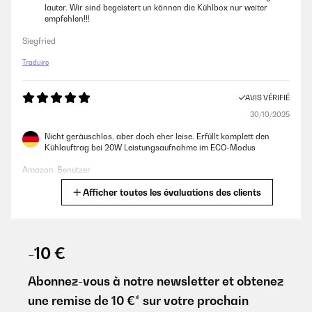
lauter. Wir sind begeistert un können die Kühlbox nur weiter
empfehlen!!!
Siegfried
Traduire
AVIS VÉRIFIÉ
30/10/2025
Nicht geräuschlos, aber doch eher leise. Erfüllt komplett den
Kühlauftrag bei 20W Leistungsaufnahme im ECO-Modus
Amazon-Benutzer
Afficher toutes les évaluations des clients
Traduire
AVIS VÉRIFIÉ
08/10/2025
-10 €
Raz uruchomiłem zmroziło do -20 myślę że w godzinę czasu w
temperaturze pokojowej więc ja ogólnie jestem zadowolony
Abonnez-vous à notre newsletter et obtenez
une remise de 10 €* sur votre prochain
Amazon-Benutzer