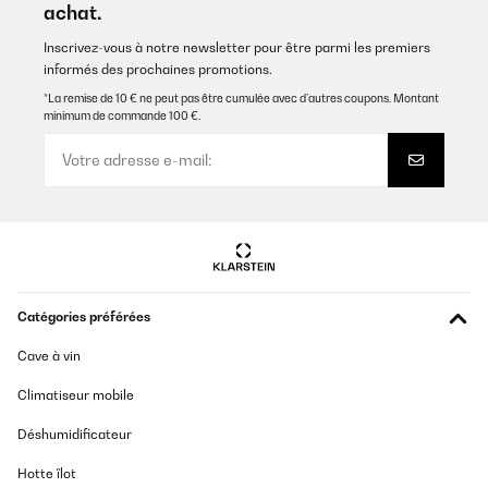
achat.
Traduire
Inscrivez-vous à notre newsletter pour être parmi les premiers
informés des prochaines promotions.
AVIS VÉRIFIÉ
25/08/2025
*La remise de 10 € ne peut pas être cumulée avec d’autres coupons. Montant
minimum de commande 100 €.
Caben muchas cosas, enfría rápido, buena compra.
Usuario/a de amazon
Traduire
AVIS VÉRIFIÉ
23/08/2025
Catégories préférées
Parfaite et efficace mais mériterait une poignée rétractable plus
longue pour ne pas se casser le dos
Cave à vin
Utilisateur d'Amazon
Climatiseur mobile
Traduire
Déshumidificateur
AVIS VÉRIFIÉ
Hotte îlot