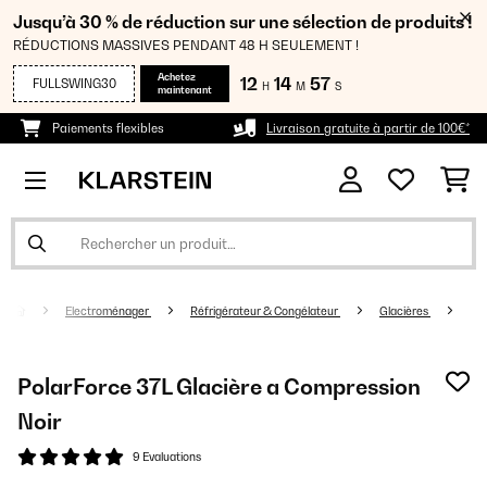
Jusqu’à 30 % de réduction sur une sélection de produits !
RÉDUCTIONS MASSIVES PENDANT 48 H SEULEMENT !
Achetez
12
14
57
FULLSWING30
H
M
S
maintenant
Paiements flexibles
Livraison gratuite à partir de 100€*
Electroménager
Réfrigérateur & Congélateur
Glacières
PolarForce 37L Glacière a Compression
Noir
9 Evaluations