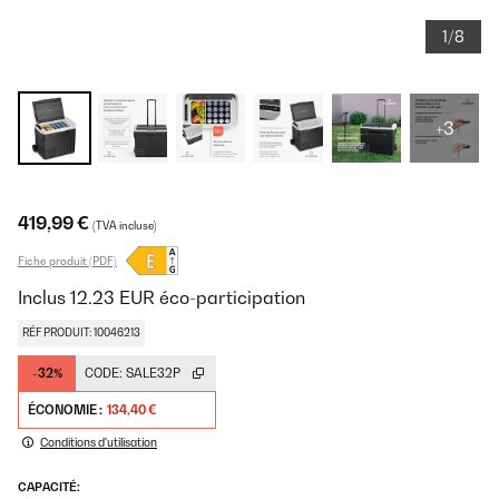
1/8
+3
419,99 €
(TVA incluse)
Fiche produit (PDF)
Inclus
12.23
EUR
éco-participation
RÉF PRODUIT: 10046213
-32%
CODE:
SALE32P
ÉCONOMIE :
134,40 €
Conditions d'utilisation
CAPACITÉ: