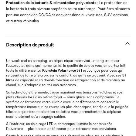
Protection de la batterie & alimentation polyvalente :
La protection de
la batterie à trois niveaux empêche toute surcharge. Peut être alimenté
par une connexion CC/CA et convient donc aux voitures, SUV, camions
et autres véhicules
Description de produit
Un week-end en camping, un pique-nique improvisé, un long trajet sur
l'autoroute : dans ces moments-là, la qualité de ce que vous emportez fait
toute la différence. La
Klarstein PolarForce 37 l
est conçue pour ceux qui
refusent de faire une croix sur le confort, où qu'ils se trouvent. Avec ses
37
litres
de capacité et sa double fonction de réfrigération et de maintien au
chaud, elle s'adapte à toutes vos aventures.
Sa technologie thermoélectrique maintient vos boissons fraîches et vos
plats chauds lors d'un même trajet — sans glace, sans compromis. Le
système de fermeture verrouillable avec joint d'étanchéité conserve la
température même sur les routes les plus chaotiques, tandis que la poignée
télescopique rétractable et les roulettes vous permettent de la déplacer
aussi aisément qu'un bagage cabine.
À l'intérieur, un éclairage LED automatique illumine le contenu dès
l'ouverture — plus besoin de tâtonner pour retrouver vos provisions.