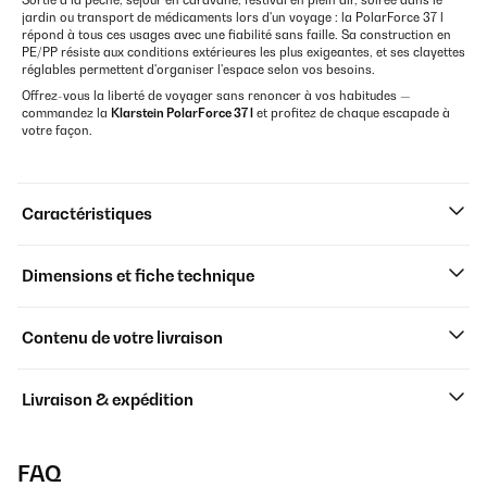
Sortie à la pêche, séjour en caravane, festival en plein air, soirée dans le
jardin ou transport de médicaments lors d'un voyage : la PolarForce 37 l
répond à tous ces usages avec une fiabilité sans faille. Sa construction en
PE/PP résiste aux conditions extérieures les plus exigeantes, et ses clayettes
réglables permettent d'organiser l'espace selon vos besoins.
Offrez-vous la liberté de voyager sans renoncer à vos habitudes —
commandez la
Klarstein PolarForce 37 l
et profitez de chaque escapade à
votre façon.
Caractéristiques
Dimensions et fiche technique
Contenu de votre livraison
Livraison & expédition
FAQ