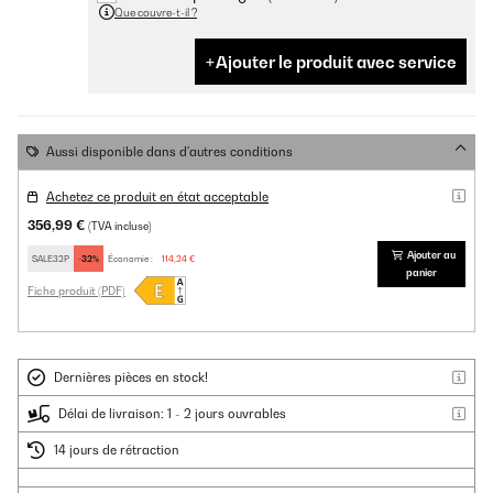
Que couvre-t-il ?
Ajouter le produit avec service
Aussi disponible dans d'autres conditions
Achetez ce produit en état acceptable
356,99 €
(TVA incluse)
Ajouter au
SALE32P
-32%
Économie :
114,24 €
panier
Fiche produit (PDF)
Dernières pièces en stock!
Délai de livraison: 1 - 2 jours ouvrables
14 jours de rétraction