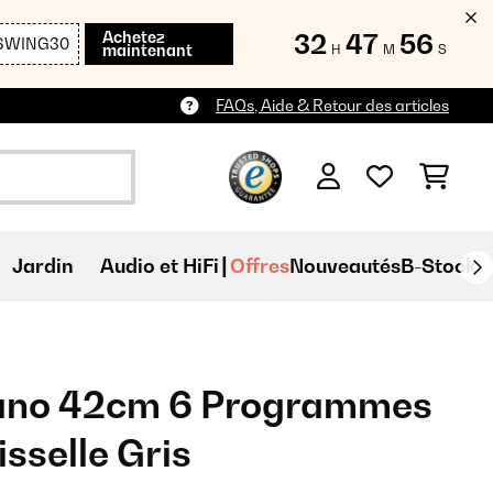
Achetez
32
47
55
SWING30
maintenant
H
M
S
FAQs, Aide & Retour des articles
Jardin
Audio et HiFi
Offres
Nouveautés
B-Stock
ano 42cm 6 Programmes
sselle Gris