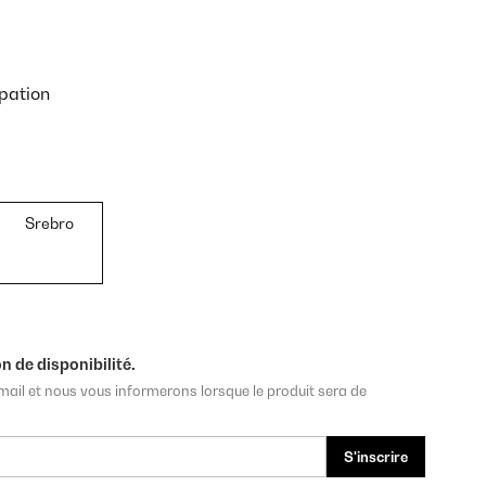
pation
Srebro
n de disponibilité.
mail et nous vous informerons lorsque le produit sera de
S'inscrire