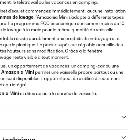
ement, le télétravail ou les vacances en camping.
net d’eau et commencez immédiatement : aucune installation
mmes de lavage
, l’Amazonia Mini s’adapte à différents types
lissure. Le programme ECO économique consomme moins de 10
que le lavage à la main pour la même quantité de vaisselle.
xydable résiste durablement aux produits de nettoyage et à
 que le plastique. Le panier supérieur réglable accueille des
ntes hauteurs sans modification. Grâce à la fenêtre
avage reste visible à tout moment.
viduel, un appartement de vacances, un camping-car ou une
n Amazonia Mini
permet une vaisselle propre partout où une
eau sont disponibles. L’appareil peut être utilisé directement
 d’eau intégré.
onia Mini
et dites adieu à la corvée de vaisselle.
e technique