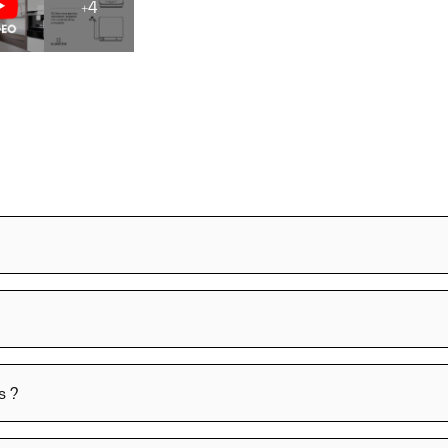
+4
s ?