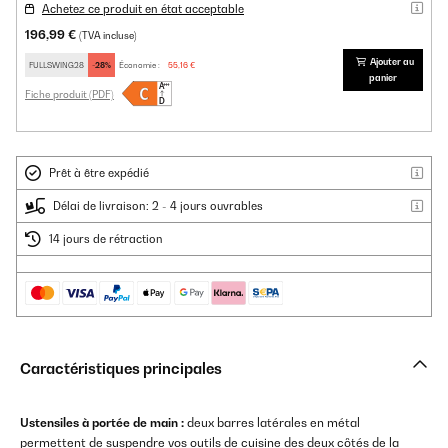
Achetez ce produit en état acceptable
196,99 €
(TVA incluse)
Ajouter au
FULLSWING28
-28%
Économie :
55,16 €
panier
Fiche produit (PDF)
Prêt à être expédié
Délai de livraison: 2 - 4 jours ouvrables
14 jours de rétraction
Caractéristiques principales
Ustensiles à portée de main :
deux barres latérales en métal
permettent de suspendre vos outils de cuisine des deux côtés de la