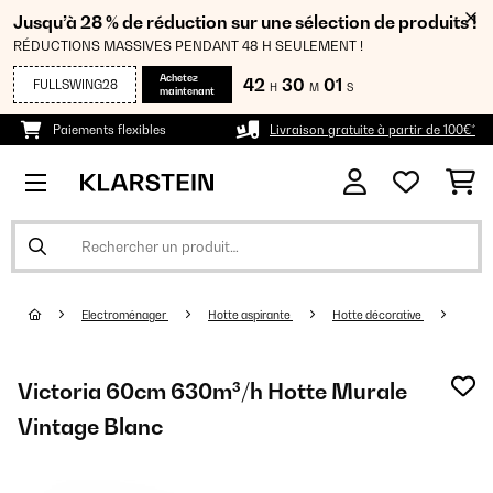
Jusqu’à 28 % de réduction sur une sélection de produits !
RÉDUCTIONS MASSIVES PENDANT 48 H SEULEMENT !
Achetez
42
30
00
FULLSWING28
H
M
S
maintenant
Paiements flexibles
Livraison gratuite à partir de 100€*
Electroménager
Hotte aspirante
Hotte décorative
Victoria 60cm 630m³/h Hotte Murale
Vintage Blanc