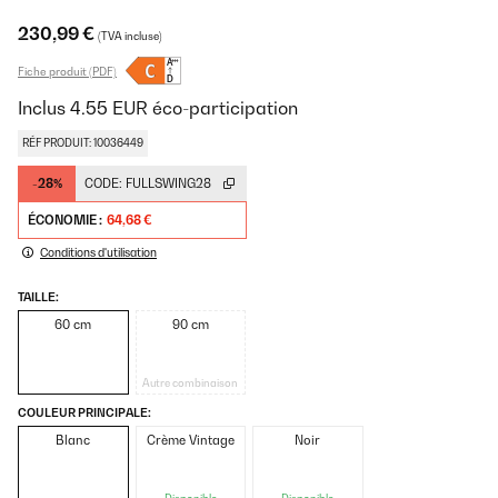
230,99 €
(TVA incluse)
Fiche produit (PDF)
Inclus
4.55
EUR
éco-participation
RÉF PRODUIT: 10036449
-28%
CODE:
FULLSWING28
ÉCONOMIE :
64,68 €
Conditions d'utilisation
TAILLE:
60 cm
90 cm
Autre combinaison
COULEUR PRINCIPALE:
Blanc
Crème Vintage
Noir