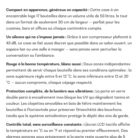
Compact en apparence, généreux en capacité :
Cette cave à vin
encastrable loge 17 bouteilles dans un volume utile de 53 litres, le tout
dans un format de seulement 30 cm de largeur — parfait pour les
cuisines, bars et offices où chaque centimètre compte.
Un silence qui ne s'impose jamais :
Grâce à son compresseur plafonné à
43 dB, ce cave se fait aussi discret que possible dans un salon ouvert, un
espace bar ou une salle à manger — sans jamais venir perturber la
conversation ou l'ambiance.
Rouge à la bonne température, blanc aussi :
Deux zones indépendantes
permettent de servir chaque bouteille dans ses conditions optimales : la
zone supérieure règle entre 5 et 12 °C, la zone inférieure entre 12 et 20
°C — aucun compromis, chaque cépage respecté.
Protection complète, de la lumière aux vibrations :
La porte en verre
double paroi à encadrement inox bloque les UV qui dégradent tanins et
couleur. Les clayettes amovibles en bois de hêtre maintiennent les
bouteilles à l'horizontale pour préserver l'étanchéité des bouchons,
tandis que le système antivibration protège le dépôt des vins de garde.
Contrôle total, sans surveillance constante :
L'écran LCD tactile affiche
la température en °C ou en °F et répond au premier effleurement. Des
alarmes sonores vous préviennent si la porte reste ouverte plus de 5