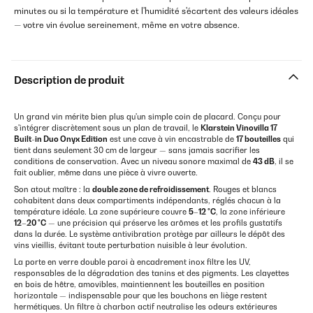
minutes ou si la température et l'humidité s'écartent des valeurs idéales
— votre vin évolue sereinement, même en votre absence.
Description de produit
Un grand vin mérite bien plus qu'un simple coin de placard. Conçu pour
s'intégrer discrètement sous un plan de travail, le
Klarstein Vinovilla 17
Built-in Duo Onyx Edition
est une cave à vin encastrable de
17 bouteilles
qui
tient dans seulement 30 cm de largeur — sans jamais sacrifier les
conditions de conservation. Avec un niveau sonore maximal de
43 dB
, il se
fait oublier, même dans une pièce à vivre ouverte.
Son atout maître : la
double zone de refroidissement
. Rouges et blancs
cohabitent dans deux compartiments indépendants, réglés chacun à la
température idéale. La zone supérieure couvre
5–12 °C
, la zone inférieure
12–20 °C
— une précision qui préserve les arômes et les profils gustatifs
dans la durée. Le système antivibration protège par ailleurs le dépôt des
vins vieillis, évitant toute perturbation nuisible à leur évolution.
La porte en verre double paroi à encadrement inox filtre les UV,
responsables de la dégradation des tanins et des pigments. Les clayettes
en bois de hêtre, amovibles, maintiennent les bouteilles en position
horizontale — indispensable pour que les bouchons en liège restent
hermétiques. Un filtre à charbon actif neutralise les odeurs extérieures