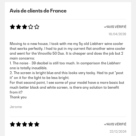
Avis de clients de France
AVIS VÉRIFIÉ
16/04/2026
Moving to a new house, I took with me my 5y old Liebherr wine cooler
that works perfectly. I had to put in my current flat another wine cooler
and went for the Vinovilla 50 Duo. It is cheaper and does the job but 2
main concerns:
1. The noise - 39 decibel is still too much. In comparison the Liebherr
one is totally inaudible.
2. The screen is bright blue and this looks very tacky. Had to put "post
it" on it for the light to be less bright.
For that second point, I see some of your model have a more basic but
much better black and white screen, is there any solution to benefit
from it?
Thank you
Jerome
AVIS VÉRIFIÉ
22/12/2024