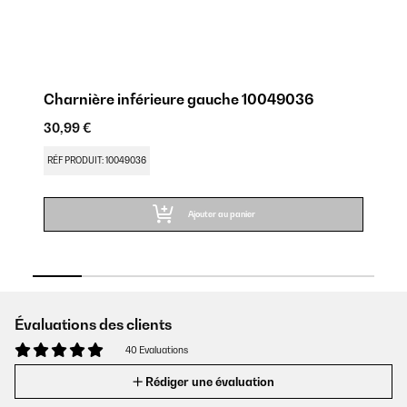
Charnière inférieure gauche 10049036
SP
30,99 €
30
RÉF PRODUIT: 10049036
RÉ
Ajouter au panier
Évaluations des clients
40 Evaluations
Rédiger une évaluation