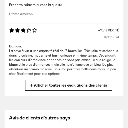
Prodotto robusto si vede la qualità
Utente Amazon
AVIS VÉRIFIÉ
14/12/2024
Bonjour.
La cave à vin a une capacité réel de 17 bouteilles. Très jolie et esthétique
dans la cuisine, moderne et harmonieuse en même temps. Cependant,
les couleurs d’ambiance annoncés ne sont pas exact il y a le rouge, le
blanc et le bleu d’annoncés mais elle ne s’allume que en bleu. De plus,
attention au promo masqué. Pour ma part très belle cave mais un peu
cher finalement pour ses options.
Cecile
Afficher toutes les évaluations des clients
AVIS VÉRIFIÉ
29/11/2024
Imballata perfettamente! Al momento tiene le due temperature costanti
Avis de clients d'autres pays
e distinte. Speriamo che duri!!