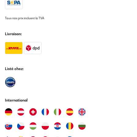
Très bonne facture pour cette cave à vin seul bémol quand on
veut changer le sens d’ouverture l’inscription de la marque se
retrouve à l’envers
AVIS VÉRIFIÉ
Tous nos prix incluent la TVA
13/07/2021
Utilisateur d'Amazon
Livraison:
Ottimo prodotto, arrivato nei tempi previsti e con un imballaggio
Traduire
preciso che ha permesso che arrivasse tutto integro. Unico 'difetto' (a
volerne trovare) è che la parte con temp. minima 12 gradi è più ampia
di quella con temp. minima a 5 gradi, sarebbe stato più comodo il
AVIS VÉRIFIÉ
contrario a mio parere. Gran bel prodotto comunque, molto elegante e
perfettamente incassabile negli slot da 30cm classici di una cucina
27/12/2024
Utente Amazon
Listé chez:
top !
Utilisateur d'Amazon
AVIS VÉRIFIÉ
Traduire
15/03/2021
International
Ottima cantinetta, arrivata in un imballaggio a prova di urti e corriere
AVIS VÉRIFIÉ
maldestri. Ottimo davvero anche il servizio che offre la casa madre
Klarstein, di pronta risposta ai miei dubbi. Consigliata
15/12/2024
Utente Amazon
Muy bonita y buena. Se puede tener diferentes temperaturas de
vinos, como se debe hacer, en 2 partes separadas, es decir,
puédese coger un vino blanco a 8 grados sin exponer a los tintos