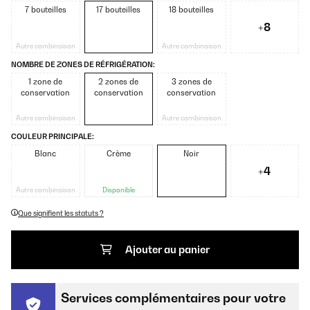
7 bouteilles
17 bouteilles
18 bouteilles
+8
Autre combinaison
Autre combinaison
NOMBRE DE ZONES DE RÉFRIGÉRATION:
1 zone de
2 zones de
3 zones de
conservation
conservation
conservation
Autre combinaison
Autre combinaison
COULEUR PRINCIPALE:
Blanc
Crème
Noir
+4
Autre combinaison
Disponible
Que signifient les statuts ?
Ajouter au panier
Services complémentaires pour votre