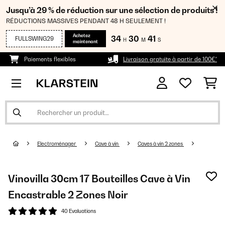
Jusqu’à 29 % de réduction sur une sélection de produits !
RÉDUCTIONS MASSIVES PENDANT 48 H SEULEMENT !
Achetez
34
30
41
FULLSWING29
H
M
S
maintenant
Paiements flexibles
Livraison gratuite à partir de 100€*
Electroménager
Cave à vin
Caves à vin 2 zones
Vinovilla 30cm 17 Bouteilles Cave à Vin
Encastrable 2 Zones Noir
40 Evaluations