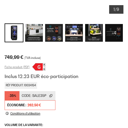
1/9
+4
749,99 €
(TVA incluse)
Fiche produit (PDF)
Inclus
12.23
EUR
éco-participation
RÉF PRODUIT: 10034154
-35%
CODE:
SALE35P
ÉCONOMIE :
262,50 €
Conditions d'utilisation
VOLUME DE LA VARIANTE: