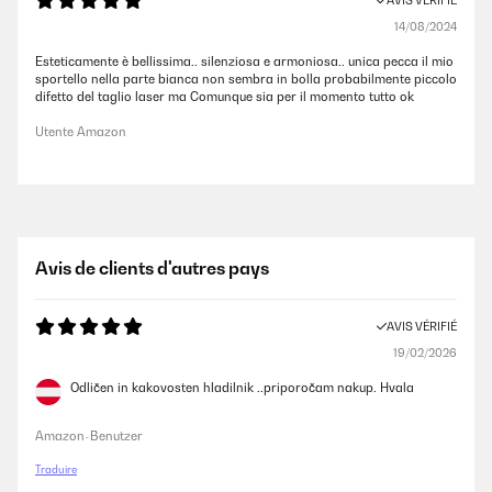
AVIS VÉRIFIÉ
14/08/2024
Esteticamente è bellissima.. silenziosa e armoniosa.. unica pecca il mio
sportello nella parte bianca non sembra in bolla probabilmente piccolo
difetto del taglio laser ma Comunque sia per il momento tutto ok
Utente Amazon
Avis de clients d'autres pays
AVIS VÉRIFIÉ
19/02/2026
Odličen in kakovosten hladilnik ..priporočam nakup. Hvala
Amazon-Benutzer
Traduire