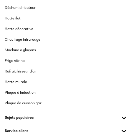
Traduire
Déshumidificateur
AVIS VÉRIFIÉ
Hotte îlot
22/10/2025
Hotte décorative
Bin zufrieden. Macht jedoch bereits ziemlich viel mehr lärm. Das
wäre sehr störend wenn er bei uns nicht im Keller wäre.
Chauffage infrarouge
Amazon-Benutzer
Machine à glaçons
Traduire
Frigo vitrine
Rafraîchisseur d'air
AVIS VÉRIFIÉ
12/09/2025
Hotte murale
Super stylisch super Qualität
Plaque à induction
Amazon-Benutzer
Plaque de cuisson gaz
Traduire
Sujets populaires
AVIS VÉRIFIÉ
Service client