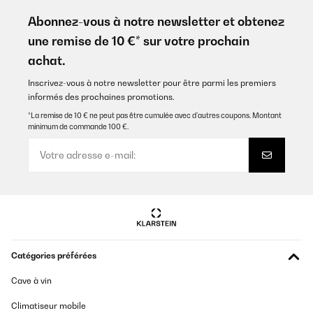
An accessory every kitchen should have; it's quiet and the size is
perfect. Excellent, Klarstein!
Abonnez-vous à notre newsletter et obtenez
une remise de 10 €* sur votre prochain
Amazon user
achat.
Traduire
Inscrivez-vous à notre newsletter pour être parmi les premiers
informés des prochaines promotions.
AVIS VÉRIFIÉ
04/12/2025
*La remise de 10 € ne peut pas être cumulée avec d’autres coupons. Montant
minimum de commande 100 €.
An accessory every kitchen should have, it',s quiet and the size is
perfect. Excellent, Klarstein!
Amazon user
Traduire
AVIS VÉRIFIÉ
03/12/2025
Catégories préférées
Muito bonito e rapidez na entrega, aconselho este vendedor,
obrigado.
Cave à vin
Usuário da Amazon
Climatiseur mobile