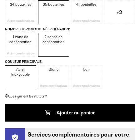
24 bouteilles
35 bouteilles
41 bouteilles
+2
Autre combinaison
Autre combinaison
NOMBRE DE ZONES DE RÉFRIGÉRATION:
1 zone de
2 zones de
conservation
conservation
Autre combinaison
COULEUR PRINCIPALE:
Acier
Blanc
Noir
Inoxydable
Autre combinaison
Autre combinaison
Que signifient les statuts ?
Ajouter au panier
Services complémentaires pour votre