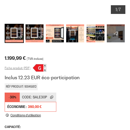
1/7
+2
1.199,99 €
(TVA incluse)
Fiche produit (PDF)
Inclus
12.23
EUR
éco-participation
RÉF PRODUIT: 10045812
-30%
CODE:
SALE30P
ÉCONOMIE :
360,00 €
Conditions d'utilisation
CAPACITÉ: