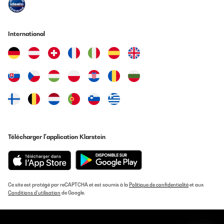
Traduire
International
AVIS VÉRIFIÉ
11/03/2025
Muy silenciosa
Usuario/a de amazon
Traduire
AVIS VÉRIFIÉ
Télécharger l'application Klarstein
04/01/2025
Marca non molto conosciuta (l’ho comprato per il prezzo ottimo
rispetto alla concorrenza) la possiedo da un bel pò e funziona
egregiamente ed è anche molto silenziosa. Non si presta a
bottiglia molti grandi ma quelle comuni ci entrano
Ce site est protégé par reCAPTCHA et est soumis à la
Politique de confidentialité
et aux
tranquillamente. Lo consiglio.
Conditions d'utilisation
de Google.
Utilisateur d'Amazon
Traduire