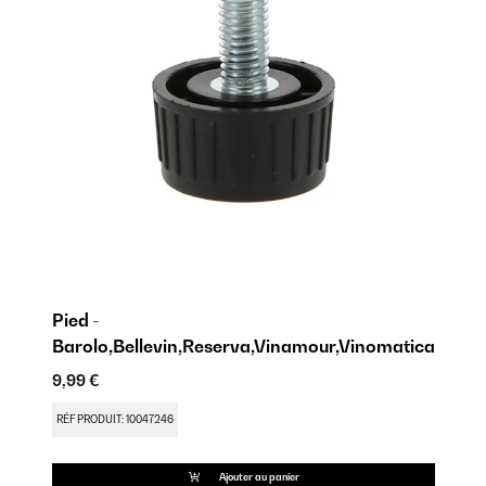
Pied -
Barolo,Bellevin,Reserva,Vinamour,Vinomatica
9,
9,99 €
RÉ
RÉF PRODUIT: 10047246
Ajouter au panier