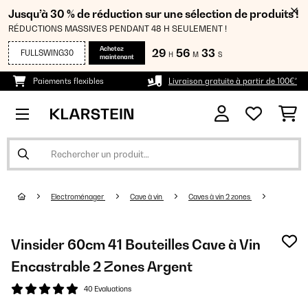
Jusqu’à 30 % de réduction sur une sélection de produits !
RÉDUCTIONS MASSIVES PENDANT 48 H SEULEMENT !
Achetez
29
56
32
FULLSWING30
H
M
S
maintenant
Paiements flexibles
Livraison gratuite à partir de 100€*
Electroménager
Cave à vin
Caves à vin 2 zones
Vinsider 60cm 41 Bouteilles Cave à Vin
Encastrable 2 Zones Argent
40 Evaluations