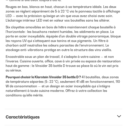
— comme si elle avait toujours été là.
Rouges en bas, blancs en haut, chacun à sa température idéale. Les deux
zones se règlent séparément de 5 à 22 °C via le panneau tactile à affichage
LED — avec la précision qu'exige un vin que vous avez choisi avec soin.
L'éclairage intérieur LED met en valeur vos bouteilles sans les altérer.
Six clayettes amovibles en bois de hêtre maintiennent chaque bouteille à
l'horizontale : les bouchons restent humides, les sédiments en place. La
porte en acier inoxydable, équipée d'un double vitrage panoramique, bloque
les rayons UV qui s'attaquent aux tanins et aux pigments. Un filtre à
charbon actif neutralise les odeurs parasites de l'environnement. Le
stockage anti-vibrations protège en outre la structure des vins vieillis.
Encastrable sous un plan de travail, il s'adapte à votre cuisine — et non
l'inverse. Cuisine ouverte, office, cave à vin privée ou espace de restauration
haut de gamme : le Vinsider 35 bottle D trouve sa place là où le vin est pris
au sérieux.
Pourquoi choisir le Klarstein Vinsider 35 bottle D ?
41 bouteilles, deux zones
de température séparées (5–22 °C), seulement 41 dB en fonctionnement, 110
W de consommation — et un design en acier inoxydable qui s'intègre
naturellement à toute cuisine moderne. Offrez à votre collection les
conditions qu'elle mérite.
Caractéristiques