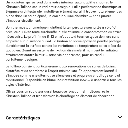
Un radiateur qui se fond dans votre intérieur autant qu'il le chauffe : le
Klarstein Tallheo est un radiateur design qui allie performance thermique et
élégance architecturale. Installé en élément mural, il trouve naturellement sa
place dans un salon épuré, un couloir ou une chambre — sans jamais
s'imposer visuellement.
Son thermostat numérique maintient la température souhaitée à ±0,5 °C
près, ce qui évite toute surchauffe inutile et limite la consommation au strict
nécessaire. Le profil fin de 8–12 cm s'adapte à tous les types de murs sans
empiéter sur la surface au sol. La finition en laque époxy en poudre protège
durablement la surface contre les variations de température et les aléas du
quotidien. Quant au système de fixation dissimulé, il maintient le radiateur
étroitement contre le mur — sans vis apparentes, pour un rendu
parfaitement soigné.
Le Tallheo convient particulièrement aux rénovations de salles de bains,
d'entrées et de chambres à l'esprit minimaliste. En appartement locatif, il
s'impose comme une alternative silencieuse et propre au chauffage central
traditionnel. Disponible en blanc, noir et finition inox — à assortir à tous les
styles d'intérieur.
Offrez-vous un radiateur aussi beau que fonctionnel — découvrez le
Klarstein Tallheo et transformez le chauffage en élément de décoration.
Caractéristiques