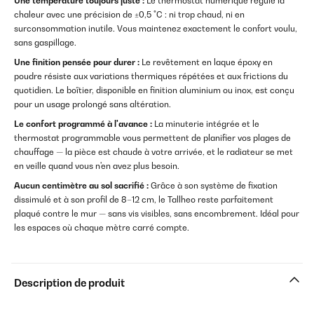
Une température toujours juste :
Le thermostat numérique régule la
chaleur avec une précision de ±0,5 °C : ni trop chaud, ni en
surconsommation inutile. Vous maintenez exactement le confort voulu,
sans gaspillage.
Une finition pensée pour durer :
Le revêtement en laque époxy en
poudre résiste aux variations thermiques répétées et aux frictions du
quotidien. Le boîtier, disponible en finition aluminium ou inox, est conçu
pour un usage prolongé sans altération.
Le confort programmé à l'avance :
La minuterie intégrée et le
thermostat programmable vous permettent de planifier vos plages de
chauffage — la pièce est chaude à votre arrivée, et le radiateur se met
en veille quand vous n'en avez plus besoin.
Aucun centimètre au sol sacrifié :
Grâce à son système de fixation
dissimulé et à son profil de 8–12 cm, le Tallheo reste parfaitement
plaqué contre le mur — sans vis visibles, sans encombrement. Idéal pour
les espaces où chaque mètre carré compte.
Description de produit