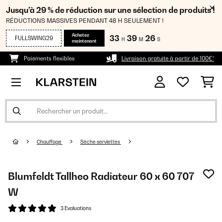
Jusqu’à 29 % de réduction sur une sélection de produits !
RÉDUCTIONS MASSIVES PENDANT 48 H SEULEMENT !
Achetez
33
39
25
FULLSWING29
H
M
S
maintenant
Paiements flexibles
Livraison gratuite à partir de 100€*
Chauffage
Sèche serviettes
Blumfeldt Tallheo Radiateur 60 x 60 707
W
3 Evaluations