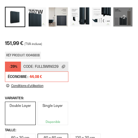
+2
151,99 €
(TVA incluse)
RÉF PRODUIT: 10046808
-29%
CODE:
FULLSWING29
ÉCONOMIE :
44,08 €
Conditions d'utilisation
VARIANTES:
Double Layer
Single Layer
Disponible
TAILLE:
60 x 30 cm
60 x 60 cm
120 x 30 cm