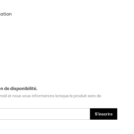
pation
n de disponibilité.
mail et nous vous informerons lorsque le produit sera de
S'inscrire