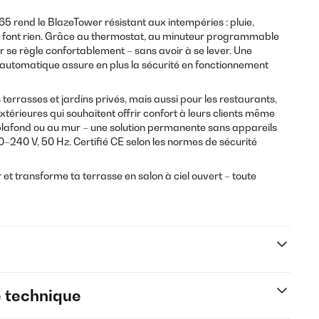
5 rend le BlazeTower résistant aux intempéries : pluie,
ui font rien. Grâce au thermostat, au minuteur programmable
r se règle confortablement – sans avoir à se lever. Une
 automatique assure en plus la sécurité en fonctionnement
 terrasses et jardins privés, mais aussi pour les restaurants,
xtérieures qui souhaitent offrir confort à leurs clients même
plafond ou au mur – une solution permanente sans appareils
–240 V, 50 Hz. Certifié CE selon les normes de sécurité
et transforme ta terrasse en salon à ciel ouvert – toute
e technique