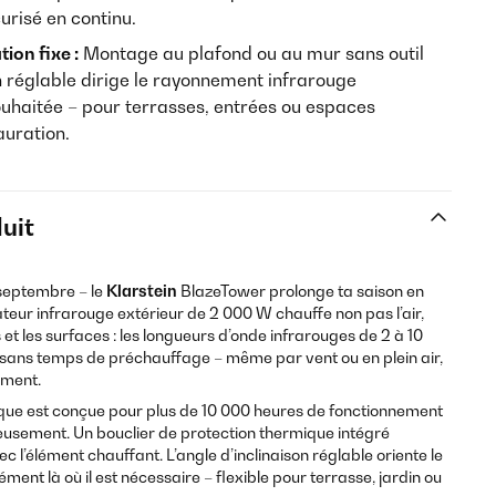
risé en continu.
tion fixe :
Montage au plafond ou au mur sans outil
son réglable dirige le rayonnement infrarouge
ouhaitée – pour terrasses, entrées ou espaces
auration.
uit
e septembre – le
Klarstein
BlazeTower prolonge ta saison en
ateur infrarouge extérieur de 2 000 W chauffe non pas l’air,
t les surfaces : les longueurs d’onde infrarouges de 2 à 10
ans temps de préchauffage – même par vent ou en plein air,
ément.
ue est conçue pour plus de 10 000 heures de fonctionnement
ieusement. Un bouclier de protection thermique intégré
 l’élément chauffant. L’angle d’inclinaison réglable oriente le
nt là où il est nécessaire – flexible pour terrasse, jardin ou