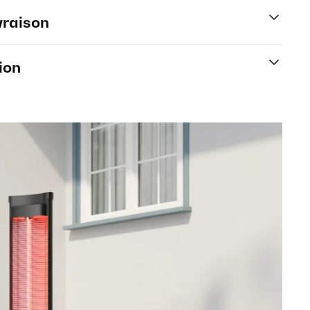
vraison
ion