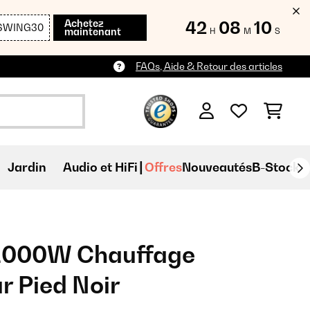
Achetez
42
08
09
SWING30
maintenant
H
M
S
FAQs, Aide & Retour des articles
Jardin
Audio et HiFi
Offres
Nouveautés
B-Stock
2000W Chauffage
r Pied Noir