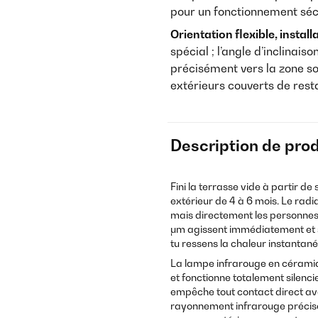
pour un fonctionnement sécu
Orientation flexible, installa
spécial ; l’angle d’inclinai
précisément vers la zone s
extérieurs couverts de rest
Description de prod
Fini la terrasse vide à partir d
extérieur de 4 à 6 mois. Le radi
mais directement les personnes e
μm agissent immédiatement et s
tu ressens la chaleur instantan
La lampe infrarouge en céramiq
et fonctionne totalement silenc
empêche tout contact direct avec
rayonnement infrarouge préciséme