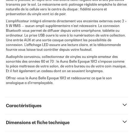
transmis par le sol. Le mécanisme anti-patinage réglable empêche la dérive
naturelle de la cellule vers le centre du disque : fidélité sonore et
préservation du vinyle vont ici de pair.
L'amplificateur intégré alimente directement vos enceintes externes avec 2 ×
5 W RMS — aucun ampli supplémentaire n'est nécessaire. La connexion
Bluetooth vous permet de diffuser depuis votre smartphone, tablette ou
ordinateur. La prise USB ouvre la voie à la numérisation de votre collection.
Une entrée AUX et une sortie casque complètent les possibilités de
connexion. L'affichage LED assure une lecture claire, et la télécommande
fournie vous laisse tout contrôler depuis votre fauteuil.
Audiophile convaincu, collectionneur de vinyles ou simple amateur des
sonorités des années 60 et 70 : le Auna Belle Epoque 1912 s'impose comme
la pièce maîtresse de votre salon, de votre bureau ou de votre coin musique.
Et il fait également un cadeau dont on se souvient longtemps.
Offrez-vous le Auna Belle Epoque 1912 et redécouvrez ce que le son
analogique a d'irremplaçable.
Caractéristiques
Dimensions et fiche technique