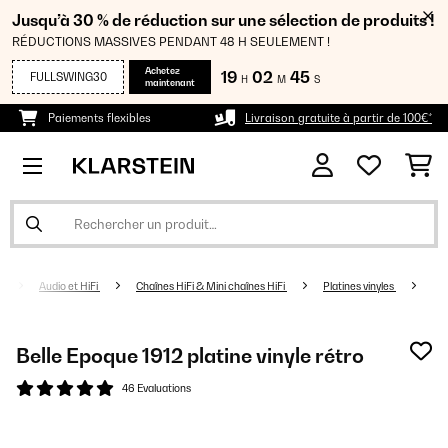
Jusqu’à 30 % de réduction sur une sélection de produits !
RÉDUCTIONS MASSIVES PENDANT 48 H SEULEMENT !
Achetez
19
02
45
FULLSWING30
H
M
S
maintenant
Paiements flexibles
Livraison gratuite à partir de 100€*
Audio et HiFi
Chaînes HiFi & Mini chaînes HiFi
Platines vinyles
Belle Epoque 1912 platine vinyle rétro
46 Evaluations