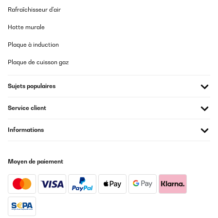
non esercitando una certa forza. Nell'imballaggio una delle gambe
Rafraîchisseur d'air
svitabili non era stata ben fasciata alle altre e si udiva sbattere
AVIS VÉRIFIÉ
all'interno dello scatolone. (Scatolone con più di una vistosa
Hotte murale
ammaccatura). Il telecomando nella pressione dei pulsanti non sempre
03/01/2024
è reattivo e bisogna premere due volte.
ottimo prodotto abbastanza buona l'acustica, arreda molto ,
Plaque à induction
comodo per collegare blutooth ed avere tutto in un compatto
Utente Amazon
Plaque de cuisson gaz
cinzia
AVIS VÉRIFIÉ
Traduire
Sujets populaires
04/11/2020
Funzionale e molto d’arredo. Non è il miglior oggetto sul mercato ma
AVIS VÉRIFIÉ
Service client
per quello che costa è perfetto
06/09/2023
Informations
Utente Amazon
Alles bestens!
Amazon-Benutzer
AVIS VÉRIFIÉ
Moyen de paiement
11/08/2020
Traduire
Fornitore gentilissimo, arrivato nei tempi stabiliti, la radio giradischi è
bellissima come da aspettativa funziona veramente molto bene,
AVIS VÉRIFIÉ
consiglio senz'altro sia il fornitore che la radio.
15/08/2023
Utente Amazon