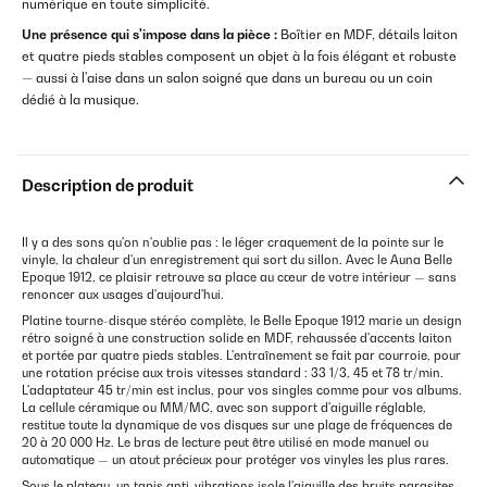
numérique en toute simplicité.
Une présence qui s'impose dans la pièce :
Boîtier en MDF, détails laiton
et quatre pieds stables composent un objet à la fois élégant et robuste
— aussi à l'aise dans un salon soigné que dans un bureau ou un coin
dédié à la musique.
Description de produit
Il y a des sons qu'on n'oublie pas : le léger craquement de la pointe sur le
vinyle, la chaleur d'un enregistrement qui sort du sillon. Avec le Auna Belle
Epoque 1912, ce plaisir retrouve sa place au cœur de votre intérieur — sans
renoncer aux usages d'aujourd'hui.
Platine tourne-disque stéréo complète, le Belle Epoque 1912 marie un design
rétro soigné à une construction solide en MDF, rehaussée d'accents laiton
et portée par quatre pieds stables. L'entraînement se fait par courroie, pour
une rotation précise aux trois vitesses standard : 33 1/3, 45 et 78 tr/min.
L'adaptateur 45 tr/min est inclus, pour vos singles comme pour vos albums.
La cellule céramique ou MM/MC, avec son support d'aiguille réglable,
restitue toute la dynamique de vos disques sur une plage de fréquences de
20 à 20 000 Hz. Le bras de lecture peut être utilisé en mode manuel ou
automatique — un atout précieux pour protéger vos vinyles les plus rares.
Sous le plateau, un tapis anti-vibrations isole l'aiguille des bruits parasites