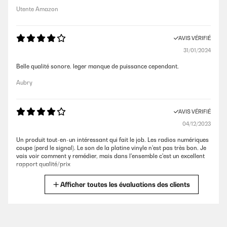
Utente Amazon
AVIS VÉRIFIÉ
31/01/2024
Belle qualité sonore. leger manque de puissance cependant.
Aubry
AVIS VÉRIFIÉ
04/12/2023
Un produit tout-en-un intéressant qui fait le job. Les radios numériques
coupe (perd le signal). Le son de la platine vinyle n'est pas très bon. Je
vais voir comment y remédier, mais dans l'ensemble c'est un excellent
rapport qualité/prix
Laurent
Afficher toutes les évaluations des clients
AVIS VÉRIFIÉ
26/11/2022