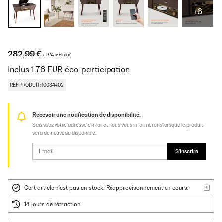
+6
282,99 €
(TVA incluse)
Inclus
1.76
EUR
éco-participation
RÉF PRODUIT: 10034402
Recevoir une notification de disponibilité.
Saisissez votre adresse e-mail et nous vous informerons lorsque le produit
sera de nouveau disponible.
S'inscrire
Cert article n'est pas en stock. Réapprovisonnement en cours.
14 jours de rétraction