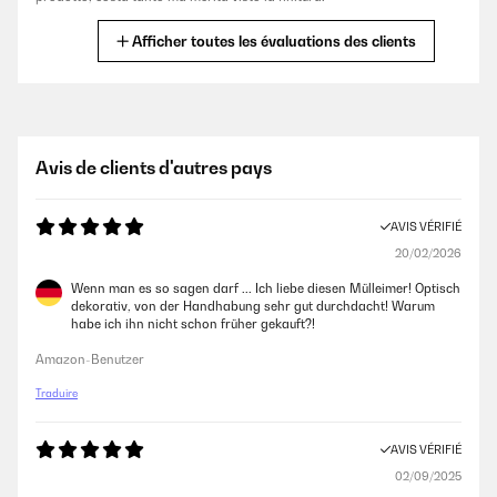
Utente Amazon
Afficher toutes les évaluations des clients
AVIS VÉRIFIÉ
14/05/2024
Ottimo prodotto come dalla descrizione un po’ caro come prezzo ma
Avis de clients d'autres pays
ottimo
Utente Amazon
AVIS VÉRIFIÉ
20/02/2026
AVIS VÉRIFIÉ
Wenn man es so sagen darf ... Ich liebe diesen Mülleimer! Optisch
27/04/2024
dekorativ, von der Handhabung sehr gut durchdacht! Warum
habe ich ihn nicht schon früher gekauft?!
Impossibile caricare il contenuto multimediale. È pratico, capiente e
soprattutto robusto.
Amazon-Benutzer
Utente Amazon
Traduire
AVIS VÉRIFIÉ
AVIS VÉRIFIÉ
02/09/2025
26/04/2024