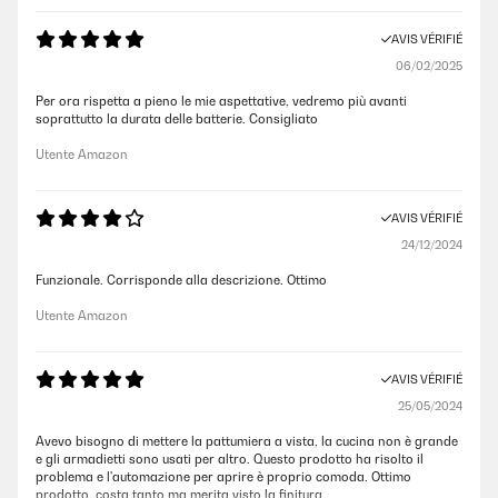
AVIS VÉRIFIÉ
06/02/2025
Per ora rispetta a pieno le mie aspettative, vedremo più avanti
soprattutto la durata delle batterie. Consigliato
Utente Amazon
AVIS VÉRIFIÉ
24/12/2024
Funzionale. Corrisponde alla descrizione. Ottimo
Utente Amazon
AVIS VÉRIFIÉ
25/05/2024
Avevo bisogno di mettere la pattumiera a vista, la cucina non è grande
e gli armadietti sono usati per altro. Questo prodotto ha risolto il
problema e l'automazione per aprire è proprio comoda. Ottimo
prodotto, costa tanto ma merita visto la finitura.