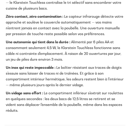
— le Klarstein Touchless centralise le tri sélectif sans encombrer votre
cuisine de plusieurs bacs.
Zéro contact, zéro contamination :
Le capteur infrarouge détecte votre
approche et soulève le couvercle automatiquement — vos mains
n'entrent jamais en contact avec la poubelle. Une ouverture manuelle
par pression de touche reste possible selon vos préférences.
Une autonomie qui tient dans la durée :
Alimenté par 6 piles AA et
consommant seulement 4,5 W, le Klarstein Touchless fonctionne sans
câble ni contrainte d'emplacement. À raison de 20 ouvertures par jour,
un jeu de piles dure environ 3 mois.
Un inox qui reste impeccable :
Le boîtier résistant aux traces de doigts
s'essuie sans laisser de traces ni de traînées. Et grâce à son
compartiment intérieur hermétique, les odeurs restent bien à l'intérieur
— même plusieurs jours après le dernier vidage.
Un vidage sans effort :
Le compartiment inférieur s'extrait sur roulettes
en quelques secondes : les deux bacs de 12,5 litres se retirent et se
vident sans déplacer l'ensemble de la poubelle, même dans les espaces
réduits.