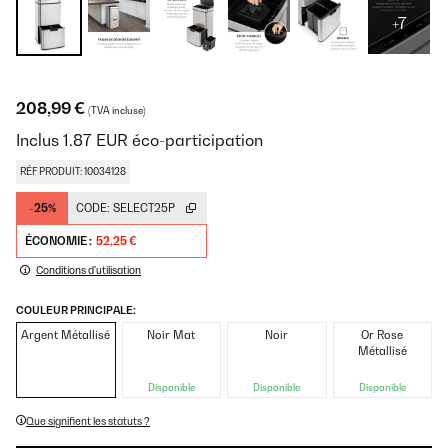
+7
208,99 €
(TVA incluse)
Inclus
1.87
EUR
éco-participation
RÉF PRODUIT: 10034128
-25%
CODE:
SELECT25P
ÉCONOMIE :
52,25 €
Conditions d'utilisation
COULEUR PRINCIPALE:
Argent Métallisé
Noir Mat
Noir
Or Rose
Métallisé
Disponible
Disponible
Disponible
Que signifient les statuts ?