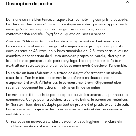
Description de produit
Dans une cuisine bien tenue, chaque détail compte — y compris la poubelle.
Le Klarstein Touchless s'ouvre automatiquement dès que vous approchez la
main, grâce à son capteur infrarouge : aucun contact, aucune
contamination croisée. L'hygiène au quotidien, sans y penser.
Avec ses 72 litres au total, ce bac de tri intègre tout ce dont vous avez
besoin en un seul meuble : un grand compartiment principal compatible
avec les sacs de 43 litres, deux bacs amovibles de 12,5 litres chacun, et une
chambre indépendante de 4 litres avec son propre couvercle, idéale pour
les déchets organiques ou le petit recyclage. Le compartiment inférieur
s'extrait sur roulettes pour vider les bacs sans avoir à soulever l'ensemble.
Le boîtier en inox résistant aux traces de doigts s'entretient d'un simple
coup de chiffon humide. Le couvercle se referme en douceur, sans
claquement ni bruit. À l'intérieur, le compartiment hermétiquement clos
retient efficacement les odeurs — même en fin de semaine.
L'ouverture se fait au choix par le capteur ou via les touches du panneau de
commande. Conçu pour la cuisine, la salle de bains, le bureau ou l'extérieur,
le Klarstein Touchless s'adapte partout où propreté et praticité vont de pair.
Particulièrement apprécié des familles avec enfants et des personnes à
mobilité réduite.
Offrez-vous un nouveau standard de confort et d'hygiène — le Klarstein
Touchless mérite sa place dans votre cuisine.