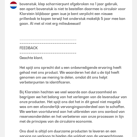
bovenstuk, klep scharnierpunt afgebroken na 1 jaar gebruik,
L’ho acquistato un anno fa ed è ancora come nuovo.
een apart bovenstuk is niet te bestellen daarmee is circulair voor
Klarstein blijkbaar geen isue je bent verplicht een nieuwe
Utente Amazon
prillenbak te kopen terwijl het onderstuk makelijk 5 jaar mee kan
gaan. Al met al niet erg milieubewust!
AVIS VÉRIFIÉ
_______________________________
09/04/2024
===============================
FEEDBACK
Avevo la necessità di raccogliere i rifiuti differenziandoli con un
===============================
contenitore che fosse gradevole esteticamente perchè a vist nella mia
Geachte klant,
cucina soggiorno. Questo contenitore mi consente di avere quattro tipi
di rifiuti ben conservati, L'apertura a pile poi è una sciccheria che torna
Het spijt ons oprecht dat u een onbevredigende ervaring heeft
molto utile quando si hanno le mani sporche. Consigliato
gehad met ons product. We waarderen het dat u de tijd heeft
genomen om uw mening te delen, omdat dit ons helpt
Utente Amazon
verbeterpunten te identificeren.
Bij Klarstein hechten we veel waarde aan duurzaamheid en
AVIS VÉRIFIÉ
begrijpen we het belang van het verlengen van de levensduur van
onze producten. Het spijt ons dat het in dit geval niet mogelijk
04/04/2024
was om een afzonderlijk vervangingsonderdeel aan te schaffen.
We werken voortdurend aan het uitbreiden van ons aanbod van
Bello e funzionale
reserveonderdelen en het verbeteren van onze processen in lijn
met de principes van de circulaire economie.
Utente Amazon
Ons doel is altijd om duurzame producten te leveren en een
service na verkoop te bieden die voldoet aan de verwachtingen