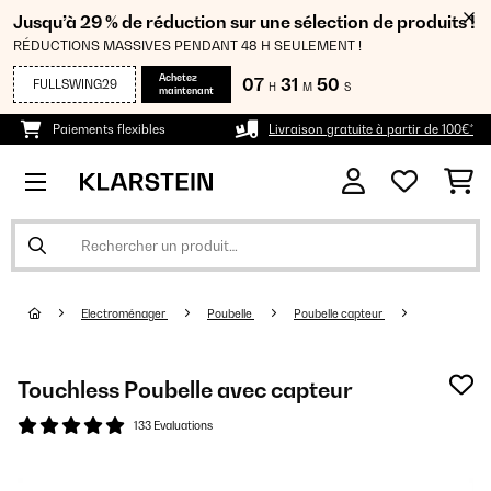
Jusqu’à 29 % de réduction sur une sélection de produits !
RÉDUCTIONS MASSIVES PENDANT 48 H SEULEMENT !
Achetez
07
31
50
FULLSWING29
H
M
S
maintenant
Paiements flexibles
Livraison gratuite à partir de 100€*
Electroménager
Poubelle
Poubelle capteur
Touchless Poubelle avec capteur
133 Evaluations